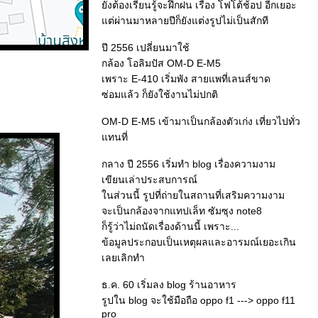
ังต้องเรียนรู้จะฝึกฝน เรื่อง โฟโต้ช้อป อีกเยอะ
ต่ผ่านมาหลายปีก็ยังแต่งรูปไม่เป็นสักที
ปี 2556 เปลี่ยนมาใช้
กล้อง โอลิมปัส OM-D E-M5
เพราะ E-410 เริ่มพัง สายแพที่เลนส์ขาด
ซ่อมแล้ว ก็ยังใช้งานไม่ปกติ
OM-D E-M5 เข้ามาเป็นกล้องตัวเก่ง เที่ยวไปทั่ว
ทนที่
กลาง ปี 2556 เริ่มทำ blog เรื่องความงาม
เขียนเล่าประสบการณ์
นส่วนนี้ รูปที่ถ่ายในสถานที่เสริมความงาม
จะเป็นกล้องจากแทปเล็ท ซัมซุง note8
ก็รู้ว่าไม่ถนัดเรื่องด้านนี้ เพราะ...
ข้อมูลประกอบเป็นเหตุผลและอารมณ์เยอะเกิน
เลยเลิกทำ
ธ.ค. 60 เริ่มลง blog ร้านอาหาร
รูปใน blog จะใช้มือถือ oppo f1 ---> oppo f11
pro