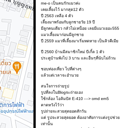
me-o เป็นคนรักแมวค่ะ
เคยเลี้ยงไว้ มากสุด12 ตัว
ปี 2563 เหลือ 4 ตัว
เลี้ยงมาพร้อมกับลูกชายวัย 19 ปี
มีลูกคนเดียว กลัวไม่เหนื่อย เลยมีแมวเยอะ555
มวเลี้ยงมาก่อนมีลูกชา
ปี 2559 แมวที่เลี้ยงมาเริ่มหดหาย เป็นลิวคีเมี
ปี 2560 บ้านมีสมาชิกใหม่ บีเกิ้ล 1 ตัว
ประตูบ้านพังไป 3 บาน และอื่นๆที่นับไม่ถ้วน
ชอบท่องเที่ยว ไปที่ต่างๆ
ล้วแต่เวลาจะอำนว
สนใจการถ่ายรูป
รูปที่ลงในBlogจะถ่ายเอง
ช้กล้อง โอลิมปัส E-410 ---> omd em5
คาดหวังไว้ว่า
รูปถ่ายจะสวยสุดยอดสักวัน
ต่ รูปจะสวยสุดยอด ต้องอาศัยการแต่งรูปช่ว
เท่านั้น