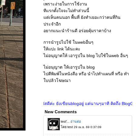
เพราะง่ายในการใช้งาน
ทีแรกตั้งใจจะไม่ทำส่วนนี้
ต่เห็นคนนอก พื้นที่ ยังทำเยอะกว่าคนที่กิน
ประจำอีก
อยากแนะนำร้านดี อร่อยคุ้มราคาบ้าง
การนำรูปไปใช้ ในwebอื่นๆ
ห้แปะ link ได้นะคะ
ไม่อนุญาตให้ เอารูปใน blog ไปใช้ในweb อื่นๆ
ไม่อนุญาต ให้เอารูปใน blog
ไปตีพิมพ์ในหนังสือ หรือ นำไปทำแผนที่ หรือ ทำ
บปลิวโฆษณา
สวัสดีค่ะ ยังเขียนblogอยู่ แต่นานๆมาที คิดถึง BlogGang
New Comments