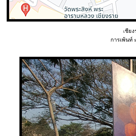
ชียง
เ
การเพ้นท์ 