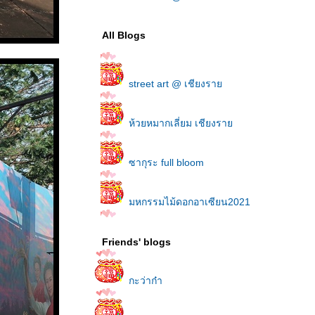
All Blogs
street art @ เชียงรา
ห้วยหมากเลี่ยม เชียงรา
ซากุระ full bloom
มหกรรมไม้ดอกอาเซียน2021
งานชมไฟ ที่สิงห์ปาร์ค
Friends' blogs
ดอยช้าง ต้องมาสักครั้ง
กะว่าก๋า