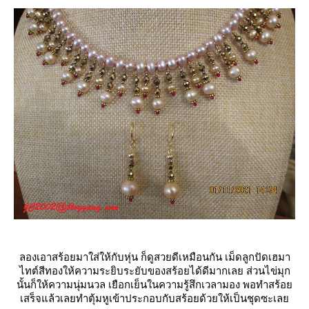
ลองเอาสร้อยมาใส่ให้กับหุ่น ก็ดูสวยดีเหมือนกัน เม็ดลูกปัดเฮมา
ไทต์สีทองให้ความระยิบระยับของสร้อยได้ดีมากเลย ส่วนไข่มุก
นั้นก็ให้ความนุ่มนวล เยือกเย็นในความรู้สึกเวลามอง พอทำสร้อ
เสร็จแล้วเลยทำตุ้มหูเข้าประกอบกับสร้อยด้วยให้เป็นชุดซะเล