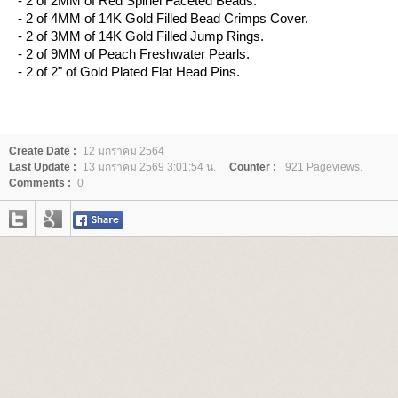
- 2 of 2MM of Red Spinel Faceted Beads.
- 2 of 4MM of 14K Gold Filled Bead Crimps Cover.
- 2 of 3MM of 14K Gold Filled Jump Rings.
- 2 of 9MM of Peach Freshwater Pearls.
- 2 of 2" of Gold Plated Flat Head Pins.
Create Date :
12 มกราคม 2564
Last Update :
13 มกราคม 2569 3:01:54 น.
Counter :
921 Pageviews.
Comments :
0