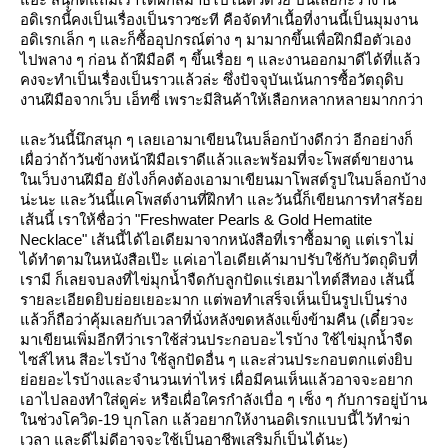
อดิเรกนี้คงเป็นเรื่องเป็นราวซะที คือจัดทำเนื้อที่งานนี้เป็นมุมงาน
อดิเรกเล็ก ๆ และก็ซื้ออุปกรณ์ต่าง ๆ มามากขึ้นเพื่อฝึกมือตัวเอง
ไปพลาง ๆ ก่อน ถ้าฝีมือดี ๆ ขึ้นเรื่อย ๆ และงานออกมาดีได้ที่แล้ว
คงจะทำเป็นเรื่องเป็นราวแล้วล่ะ ซึ่งปัจจุบันเน้นการซื้อวัตถุดิบ
งานฝีมือจากเว็บ เอ็ทซี่ เพราะมีสินค้าให้เลือกหลากหลายมากกว่า
ละวันนี้นึกสนุก ๆ เลยเอามาเขียนในบล็อกบ้างดีกว่า อีกอย่างก็
เผื่อว่าถ้าวันข้างหน้าฝีมือเราดีแล้วและพร้อมที่จะโพสต์ขายงาน
นเว็บงานฝีมือ ยังไงก็คงต้องเอามาเขียนมาโพสต์รูปในบล็อกบ้าง
น่ะนะ และวันนี้แคโพสต์งานที่ฝึกทำ และวันนี้ก็เขียนการทำสร้อ
เส้นนี้ เราให้ชื่อว่า "Freshwater Pearls & Gold Hematite
Necklace" เส้นนี้ได้ไอเดียมาจากหนังสือที่เราซื้อมาดู แต่เราไม่
ได้ทำตามในหนังสือเป๊ะ แค่เอาไอเดียเค้ามาปรับใช้กับวัตถุดิบที่
เรามี ก็เลยจบลงที่ไข่มุกน้ำจืดกับลูกปัดแร่เฮมาไทต์สีทอง เส้นนี้
รายละเอียดยิบย่อยเยอะมาก แต่พอทำเสร็จเห็นเป็นรูปเป็นร่าง
ล้วก็ถือว่าคุ้มเลยกับเวลาที่นั่งหลังขดหลังแข็งข้ามคืน (เดี๋ยวจะ
มาเขียนเพิ่มอีกทีว่าเราใช้ส่วนประกอบอะไรบ้าง ใช้ไข่มุกน้ำจืด
ไซส์ไหน สีอะไรบ้าง ใช้ลูกปัดอื่น ๆ และส่วนประกอบตกแต่งยิบ
่อยอะไรบ้างและจำนวนเท่าไหร่ เผื่อมีคนเห็นแล้วอาจจะอยาก
เอาไปลองทำใส่ดูค่ะ หรือเผื่อใครกำลังเบื่อ ๆ เซ็ง ๆ กับการอยู่บ้าน
นช่วงโควิด-19 บุกโลก แล้วอยากให้งานอดิเรกแบบนี้ไว้ทำฆ่า
เวลา และดีไม่ดีอาจจะใช้เป็นอาชีพเสริมก็เป็นได้นะ)