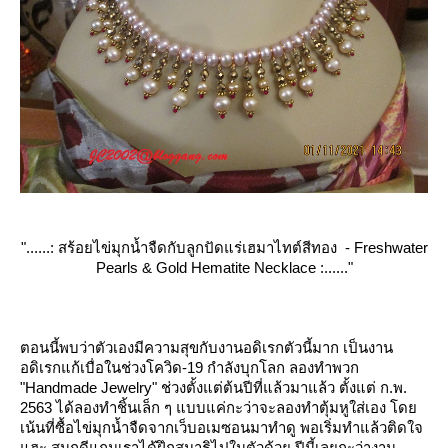
"......: สร้อยไข่มุกน้ำจืดกับลูกปัดแร่เฮมาไทต์สีทอง - Freshwater
Pearls & Gold Hematite Necklace :......"
ตอนนี้พบว่าตัวเองมีความสุขกับงานอดิเรกตัวนี้มาก เป็นงาน
อดิเรกแก้เบื่อในช่วงโควิด-19 กำลังบุกโลก ลองทำพวก
"Handmade Jewelry" ช่วงตั้งแต่ต้นปีที่แล้วมาแล้ว ตั้งแต่ ก.พ.
2563 ได้ลองทำชิ้นเล็ก ๆ แบบแค่กะว่าจะลองทำตุ้มหูใส่เอง โด
เน้นที่ซื้อไข่มุกน้ำจืดจากเว็บอเมซอนมาทำดู พอเริ่มทำแล้วติดใจ
ฮะ สนุกดีแถมเราได้ฝึกสมาธิไปในตัวด้วย ปีนี้เลยกะว่างาน