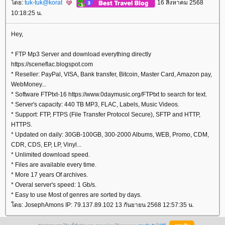
ดย:
tuk-tuk@korat
16 สิงหาคม 2568
10:18:25 น.
Hey,
* FTP Mp3 Server and download everything directly
https://sceneflac.blogspot.com
* Reseller: PayPal, VISA, Bank transfer, Bitcoin, Master Card, Amazon pay,
WebMoney...
* Software FTPtxt-16 https://www.0daymusic.org/FTPtxt to search for text.
* Server's capacity: 440 TB MP3, FLAC, Labels, Music Videos.
* Support: FTP, FTPS (File Transfer Protocol Secure), SFTP and HTTP,
HTTPS.
* Updated on daily: 30GB-100GB, 300-2000 Albums, WEB, Promo, CDM,
CDR, CDS, EP, LP, Vinyl...
* Unlimited download speed.
* Files are available every time.
* More 17 years Of archives.
* Overal server's speed: 1 Gb/s.
* Easy to use Most of genres are sorted by days.
ดย: JosephAmons IP: 79.137.89.102 13 กันยายน 2568 12:57:35 น.