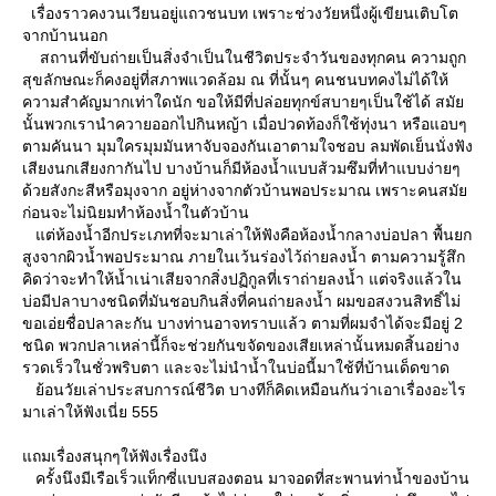
เรื่องราวคงวนเวียนอยู่แถวชนบท เพราะช่วงวัยหนึ่งผู้เขียนเติบโต
จากบ้านนอก
สถานที่ขับถ่ายเป็นสิ่งจำเป็นในชีวิตประจำวันของทุกคน ความถูก
สุขลักษณะก็คงอยู่ที่สภาพแวดล้อม ณ ที่นั้นๆ คนชนบทคงไม่ได้ให้
ความสำคัญมากเท่าใดนัก ขอให้มีที่ปล่อยทุกข์สบายๆเป็นใช้ได้ สมั
นั้นพวกเรานำควายออกไปกินหญ้า เมื่อปวดท้องก็ใช้ทุ่งนา หรือแอบๆ
ตามคันนา มุมใครมุมมันหาจับจองกันเอาตามใจชอบ ลมพัดเย็นนั่งฟัง
เสียงนกเสียงกากันไป บางบ้านก็มีห้องน้ำแบบส้วมซึมที่ทำแบบง่ายๆ
ด้วยสังกะสีหรือมุงจาก อยู่ห่างจากตัวบ้านพอประมาณ เพราะคนสมั
ก่อนจะไม่นิยมทำห้องน้ำในตัวบ้าน
ต่ห้องน้ำอีกประเภทที่จะมาเล่าให้ฟังคือห้องน้ำกลางบ่อปลา พื้นยก
สูงจากผิวน้ำพอประมาณ ภายในเว้นร่องไว้ถ่ายลงน้ำ ตามความรู้สึก
คิดว่าจะทำให้น้ำเน่าเสียจากสิ่งปฏิกูลที่เราถ่ายลงน้ำ แต่จริงแล้วใน
บ่อมีปลาบางชนิดที่มันชอบกินสิ่งที่คนถ่ายลงน้ำ ผมขอสงวนสิทธิ์ไม่
ขอเอ่ยชื่อปลาละกัน บางท่านอาจทราบแล้ว ตามที่ผมจำได้จะมีอยู่ 2
ชนิด พวกปลาเหล่านี้ก็จะช่วยกันขจัดของเสียเหล่านั้นหมดสิ้นอย่าง
รวดเร็วในชั่วพริบตา และจะไม่นำน้ำในบ่อนี้มาใช้ที่บ้านเด็ดขาด
้อนวัยเล่าประสบการณ์ชีวิต บางทีก็คิดเหมือนกันว่าเอาเรื่องอะไร
มาเล่าให้ฟังเนี่ย 555
ถมเรื่องสนุกๆให้ฟังเรื่องนึง
ครั้งนึงมีเรือเร็วแท็กซี่แบบสองตอน มาจอดที่สะพานท่าน้ำของบ้าน