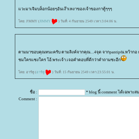
วะมาเจิมบล็อกน้อยๆอันเง๊าเหงาของเจ้าของกาทู้ๆๆๆ
ดย: J!MMY (
JIMMY
) วันที่: 4 กันยายน 2549 เวลา:3:04:06 น.
ตามมาขอบคุณหนะครับ ตามลิงค์จากคุณ....4จุด จากpantipณ.หว้ากอ กร
ชมใครแซงใคร โอ้.พระเจ้า.เจอคำตอบที่ดีกว่าคำถามซะอีก
ดย: อาร์ทู (
อาร์ทู
) วันที่: 15 กันยายน 2549 เวลา:23:55:01 น.
ชื่อ :
* blog นี้ comment ได้เฉพาะส
Comment :