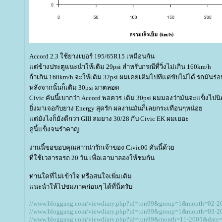
Accord 2.3 ใช้ยางเบอร์ 195/65R15 เหมือนกัน
ต่ข้างประตูแนะนำให้เติม 29psi สำหรับกรณีที่วิ่งไม่เกิน 160km/h
ถ้าเกิน 160km/h จะให้เติม 32psi ผมเคยเติมไปทีแต่ขับไม่ได้ รถมันร่
หลังจากนั้นก็เติม 30psi มาตลอด
Civic คันนี้เบากว่า Accord พอควร เติม 30psi ผมมองว่ามันจะแข็งไปน
ิ่งมาเจอกับยาง Energy สุดรัก ผลงานมันก็เลยกระเทือนๆหน่อ
ต่ยังไงก็ยังดีกว่า GIII ลมยาง 30/28 กับ Civic EK ผมเยอะ
คู่นี้แข็งจนรำคาญ
งานนี้ขอขอบคุณสาวน่ารักเจ้าของ Civic06 คันนี้ด้ว
ที่ใช้เวลารอรถ 20 วัน เพื่อเอามาลองให้ชมกัน
ท่านใดที่ไม่เข้าใจ หรือสนใจเพิ่มเติม
นะนำให้ไปชมภาคก่อนๆ ได้ที่นี่ครับ
//www.bloggang.com/viewdiary.php?id=ton99&group=1&month=02-
//www.bloggang.com/viewdiary.php?id=ton99&group=1&month=03-
//www.bloggang.com/viewdiary.php?id=ton99&month=11-2005&dat