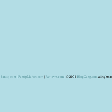
Pantip.com
|
PantipMarket.com
|
Pantown.com
| © 2004
BlogGang.com
allrights 