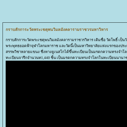
กราบสักการะวัดพระเชตุพนวิมลมังคลารามราชวรมหาวิหาร
กราบสักการะวัดพระเชตุพนวิมลมังคลารามราชวรวิหาร เดิมชื่อ วัดโพธิ์ เป็น
พระพุทธยอดฟ้าจุฬาโลกมหาราช และวัดนี้เป็นมหาวิทยาลัยแห่งแรกของประเท
สรรพวิชาหลายแขนง ชึ่งทางยูเนสโกได้ขึ้นทะเบียนเป็นมรดกความทรงจำโลก
ทะเบียนจารึกจำนวนท1,440 ชิ้น เป็นมรดกความทรงจำโลกในทะเบียนนานาชา