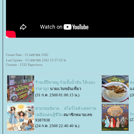
Create Date : 13 เมษายน 2562
Last Update : 13 เมษายน 2562 15:37:33 น.
Counter : 1332 Pageviews.
ร้านเจ๊บีขาหมู ก๋วยจั๊บน้ำข้น ให้เยอะ
Ib
ราคาถูก
นายแว่นขยันเที่ยว
ล
(31 ก.ค. 2569 01:00:15 น.)
(2
ตามรอยนิยาย… สโลว์ไลฟ์ แต่สภาพ
So
เหมือนคนสู้ชีวิต
สมาชิกหมายเลข
(2
9387838
(24 ก.ค. 2569 22:40:40 น.)