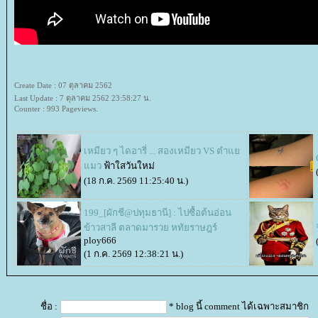
Create Date : 07 ตุลาคม 2562
Last Update : 7 ตุลาคม 2562 23:58:27 น.
Counter : 993 Pageviews.
เหมียว ๆ ไดอารี่ ... สองเหมียว VS ตำ
มว
ฟ้าใสวันใหม่
(18 ก.ค. 2569 11:25:40 น.)
199_[ผักชี@ปทุมธานี] : ไปซื้อต้นอ่อน
ข้าวสาลี ตลาดมารวย หทัยราษฎร์
ploy666
(1 ก.ค. 2569 12:38:21 น.)
ชื่อ :
* blog นี้ comment ได้เฉพาะสมาชิก