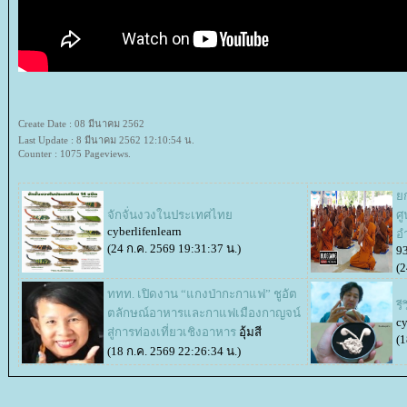
Create Date : 08 มีนาคม 2562
Last Update : 8 มีนาคม 2562 12:10:54 น.
Counter : 1075 Pageviews.
ก
จักจั่นงวงในประเทศไท
ศ
cyberlifenlearn
อ
(24 ก.ค. 2569 19:31:37 น.)
9
(2
ททท. เปิดงาน “แกงป่ากะกาแฟ” ชูอัต
ร
ตลักษณ์อาหารและกาแฟเมืองกาญจน์
cy
สู่การท่องเที่ยวเชิงอาหาร
อุ้มสี
(1
(18 ก.ค. 2569 22:26:34 น.)