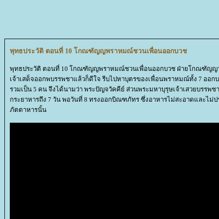
พุทธประวัติ ตอนที่ 10 โกณฑัญญพราหมณ์ชวนเพื่อนออกบวช
พุทธประวัติ ตอนที่ 10 โกณฑัญญพราหมณ์ชวนเพื่อนออกบวช ฝ่ายโกณฑัญญาพ
เจ้าเสด็จออกพบรรพชาแล้วก็ดีใจ รีบไปหาบุตรของเพื่อนพราหมณ์ทั้ง 7 ออกบวช
รวมเป็น 5 คน จึงได้นามว่า พระปัญจวัคคีย์ ส่วนพระมหาบุรุษเจ้าเสวยบรรพชา
กระยาหารถึง 7 วัน พอวันที่ 8 ทรงออกบิณฑภัทร ซึ่งอาหารไม่สะอาดและไม่
ภัตตาหารนั้น