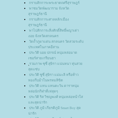
กราบสักการะพระธาตถศรีสุราษฎร์
พาชมวัดพัฒนาราม จังหวัด
สุราษฎร์ธานี
กราบสักการะศาลหลักเมือง
สุราษฎร์ธานี
พาไปสักการะสิ่งศักดิ์สิทธิ์พญาเต่า
งอย จังหวัดสกลนคร
วัดถ้ำภูผาแด่น สกลนคร วัดสวยระดับ
ประเทศในภาคอีสาน
ประวัติ บอย ปกรณ์ หนุ่มหล่อมาด
เซอร์สายเกรียนฮา
ุรวมภาพ ซุซี่ สุษิรา แน่นหนา หุ่นสว
สุดแซ่บ
ประวัติ ซูซี่ สุษิรา แม่มะลิ หรือท้าว
ทองกีบม้าในพรหมลิขิต
ประวัติ แทน แทนตะวัน ดาราหนุ่ม
หล่อนักกีฬาที่เท่สุดๆ
ประวัติ ริส วิชญพงศ์ หนุ่มหล่อหน้าใส
ละสุดน่ารัก
ประวัติ ภูมิ เกียรติภูมิ Smart Boy สุด
น่ารัก