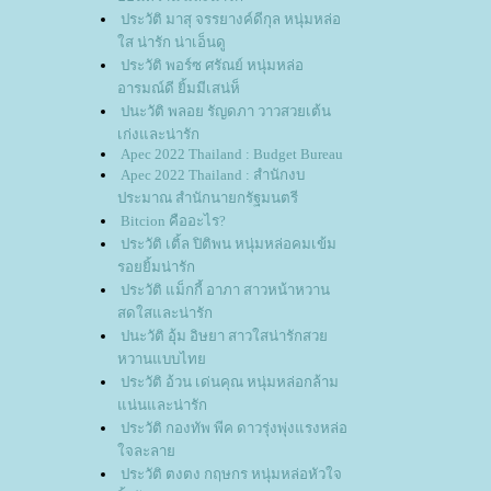
ประวัติ มาสุ จรรยางค์ดีกุล หนุ่มหล่อ
ส น่ารัก น่าเอ็นดู
ประวัติ พอร์ซ ศรัณย์ หนุ่มหล่อ
อารมณ์ดี ยิ้มมีเสน่ห็
ปนะวัติ พลอย รัญดภา วาวสวยเต้น
เก่งและน่ารัก
Apec 2022 Thailand : Budget Bureau
Apec 2022 Thailand : สำนักงบ
ประมาณ สำนักนายกรัฐมนตรี
Bitcion คืออะไร?
ประวัติ เติ้ล ปิติพน หนุ่มหล่อคมเข้ม
รอยยิ้มน่ารัก
ประวัติ แม็กกี้ อาภา สาวหน้าหวาน
สดใสและน่ารัก
ปนะวัติ อุ้ม อิษยา สาวใสน่ารักสว
หวานแบบไท
ประวัติ อ้วน เด่นคุณ หนุ่มหล่อกล้าม
น่นและน่ารัก
ประวัติ กองทัพ พีค ดาวรุ่งพุ่งแรงหล่อ
จละลา
ประวัติ ตงตง กฤษกร หนุ่มหล่อหัวใจ