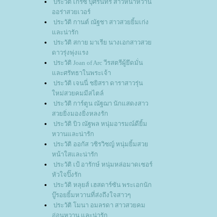
ประวัติ เกรซ บุศรินทร์ สาวหน้าหวาน
ออร่าสวยเวอร์
ประวัติ กานต์ ณัฐชา สาวสวยยิ้มเก่ง
ละน่ารัก
ประวัติ สกาย มาเรีย นางเอกสาวสว
ดาวรุ่งพุ่งแรง
ประวัติ Joan of Arc วีรสตรีผู้ยึดมั่น
ละศรัทธาในพระเจ้า
ประวัติ เจนนี่ ชยิสรา ดาราสาวรุ่น
หม่สวยคมมีสไตล์
ประวัติ การ์ตูน ณัฐฌา นักแสดงสาว
สวยยิ่งมองยิ่งหลงรัก
ประวัติ บิว ณัฐพล หนุ่มอารมณ์ดียิ้ม
หวานและน่ารัก
ประวัติ ออกัส วชิรวิชญ์ หนุ่มยิ้มสว
หน้าใสและน่ารัก
ประวัติ เป้ อารักษ์ หนุ่มหล่อมาดเซอร์
หัวใจปิ๊งรัก
ประวัติ หลุยส์ เฮสดาร์ซัน พระเอกนัก
บู๊รอยยิ้มหวานที่ส่งถึงใจสาวๆ
ประวัติ โมนา อมลรดา สาวสวยคม
อ่อนหวาน และน่ารัก