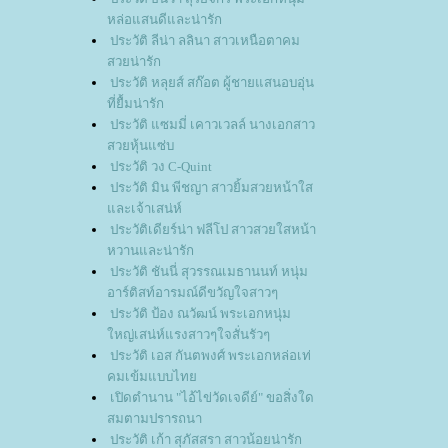
หล่อแสนดีและน่ารัก
ประวัติ ลีน่า ลลินา สาวเหนือตาคม
สวยน่ารัก
ประวัติ หลุยส์ สก๊อต ผู้ชายแสนอบอุ่น
ที่ยื้มน่ารัก
ประวัติ แซมมี่ เคาวเวลล์ นางเอกสาว
สวยหุ้นแซ่บ
ประวัติ วง C-Quint
ประวัติ มิน พีชญา สาวยิ้มสวยหน้าใส
ละเจ้าเสน่ห์
ประวัติเดียร์น่า ฟลีโป สาวสวยใสหน้า
หวานและน่ารัก
ประวัติ ชันนี่ สุวรรณเมธานนท์ หนุ่ม
อาร์ติสท์อารมณ์ดีขวัญใจสาวๆ
ประวัติ ป้อง ณวัฒน์ พระเอกหนุ่ม
หญ่เสน่ห์แรงสาวๆใจสั่นรัวๆ
ประวัติ เอส กันตพงศ์ พระเอกหล่อเท่
คมเข้มแบบไท
เปิดตำนาน "ไอ้ไข่วัดเจดีย์" ขอสิ่งใด
สมตามปรารถนา
ประวัติ เก้า สุภัสสรา สาวน้อยน่ารัก