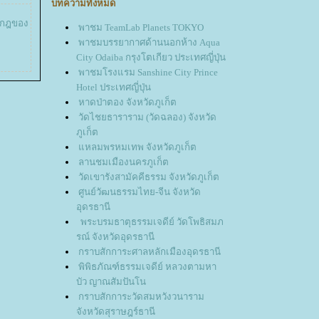
บทความทั้งหมด
องกฎของ
พาชม TeamLab Planets TOKYO
พาชมบรรยากาศด้านนอกห้าง Aqua
City Odaiba กรุงโตเกียว ประเทศญี่ปุ่น
พาชมโรงแรม Sanshine City Prince
Hotel ประเทศญี่ปุ่น
หาดป่าตอง จังหวัดภูเก็ต
วัดไชยธาราราม (วัดฉลอง) จังหวัด
ภูเก็ต
หลมพรหมเทพ จังหวัดภูเก็ต
ลานชมเมืองนครภูเก็ต
วัดเขารังสามัคคีธรรม จังหวัดภูเก็ต
ศูนย์วัฒนธรรมไทย-จีน จังหวัด
อุดรธานี
พระบรมธาตุธรรมเจดีย์ วัดโพธิสมภ
รณ์ จังหวัดอุดรธานี
กราบสักการะศาลหลักเมืองอุดรธานี
พิพิธภัณฑ์ธรรมเจดีย์ หลวงตามหา
บัว ญาณสัมปันโน
กราบสักการะวัดสมหวังวนาราม
จังหวัดสุราษฎร์ธานี