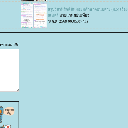
สรุปวิชาฟิสิกส์ชั้นมัธยมศึกษาตอนปลาย (ม.5) เรื่
สเนลล์
นายแว่นขยันเที่ยว
(8 ก.ค. 2569 00:05:07 น.)
้เฉพาะสมาชิก