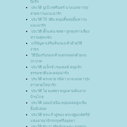
ปิ้งรัก
ประวัติ ปูเป้ เกศรินทร์ นางเอกดาวรุ่ง
สวยหวานแบะน่ารัก
ประวัติ โก้ วศิน หนุ่มตี๋หล่อยิ้มหวาน
ละน่ารัก
ประวัติ ตั๊กแตน ชลดา ลูกทุ่งสาวเสียง
หวานสุดแซ่บ
ก้ปัญหาเสริมส้นรองเท้าด้วยวิธี
ง่ายๆ
วิธีป้องกันรองเท้าแตกถลอกด้วยงบ
20 บาท
ประวัติ อเล็กช์ เรนเดลล์ หนุ่มรัก
ธรรมชาติและหล่อน่ารัก
ประวัติ พระพาย รมิดา นางเอกดาวรุ่ง
สาวสวยใสน่ารัก
ประวัติ ไผ่ พงศธร หนุ่มตามฝันจาก
บ้านไกล
ประวัติ บอมบ์ ธนิน หนุ่มหล่อสูงเข้ม
ิ้มมีเสน่ห
ประวัติ พระเจ้าอู่ทอง พระปฐมกษัตริย์
ห่งอาณาจักรกรุงศรีอยุธยา
ประวีติ ธันวา สุริยจักร พระเอกหนุ่ม