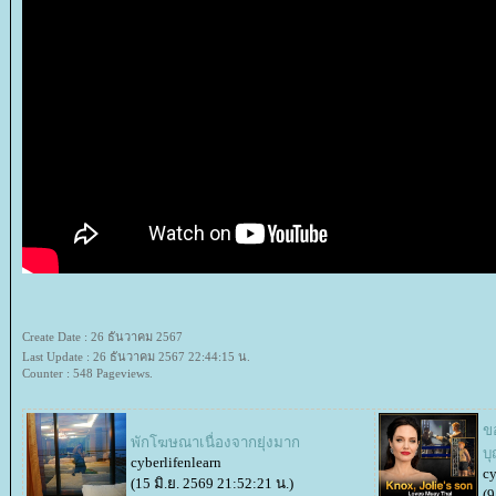
Create Date : 26 ธันวาคม 2567
Last Update : 26 ธันวาคม 2567 22:44:15 น.
Counter : 548 Pageviews.
ข
พักโฆษณาเนื่องจากยุ่งมาก
บ
cyberlifenlearn
cy
(15 มิ.ย. 2569 21:52:21 น.)
(9