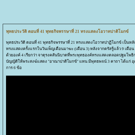
พุทธประวัติ ตอนที่ 41 พุทธกิจพรรษาที่ 21 ทรงแสดงโอวาทปาติโมกข์
พุทธประวัติ ตอนที่ 41 พุทธกิจพรรษาที่ 21 ทรงแสดงโอวาทปาฏิโมกข์ เป็
ทรงแสดงครั้งแรกในวันเพ็ญเดือนมาฆะ (เดือน 3) หลังจากตรัสรู้แล้ว 9 เดือ
ด้วยองค์ 4 เรียกว่า จาตุรงคสันนิบาตที่พระพุทธองค์ทรงแสดงตลอดปฐมโพธิ
บัญญัติให้พระสงฆ์แสดง "อาณาปาติโมกข์" แทน มีพุทธพจน์ 3 คาถา ได้แก่ อุด
การ 6 ข้อ