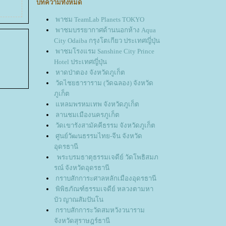
บทความทั้งหมด
พาชม TeamLab Planets TOKYO
พาชมบรรยากาศด้านนอกห้าง Aqua
City Odaiba กรุงโตเกียว ประเทศญี่ปุ่น
พาชมโรงแรม Sanshine City Prince
Hotel ประเทศญี่ปุ่น
หาดป่าตอง จังหวัดภูเก็ต
วัดไชยธาราราม (วัดฉลอง) จังหวัด
ภูเก็ต
หลมพรหมเทพ จังหวัดภูเก็ต
ลานชมเมืองนครภูเก็ต
วัดเขารังสามัคคีธรรม จังหวัดภูเก็ต
ศูนย์วัฒนธรรมไทย-จีน จังหวัด
อุดรธานี
พระบรมธาตุธรรมเจดีย์ วัดโพธิสมภ
รณ์ จังหวัดอุดรธานี
กราบสักการะศาลหลักเมืองอุดรธานี
พิพิธภัณฑ์ธรรมเจดีย์ หลวงตามหา
บัว ญาณสัมปันโน
กราบสักการะวัดสมหวังวนาราม
จังหวัดสุราษฎร์ธานี