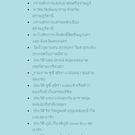
กราบสักการะพระธาตถศรีสุราษฎร์
พาชมวัดพัฒนาราม จังหวัด
สุราษฎร์ธานี
กราบสักการะศาลหลักเมือง
สุราษฎร์ธานี
พาไปสักการะสิ่งศักดิ์สิทธิ์พญาเต่า
งอย จังหวัดสกลนคร
วัดถ้ำภูผาแด่น สกลนคร วัดสวยระดับ
ประเทศในภาคอีสาน
ประวัติ บอย ปกรณ์ หนุ่มหล่อมาด
เซอร์สายเกรียนฮา
ุรวมภาพ ซุซี่ สุษิรา แน่นหนา หุ่นสว
สุดแซ่บ
ประวัติ ซูซี่ สุษิรา แม่มะลิ หรือท้าว
ทองกีบม้าในพรหมลิขิต
ประวัติ แทน แทนตะวัน ดาราหนุ่ม
หล่อนักกีฬาที่เท่สุดๆ
ประวัติ ริส วิชญพงศ์ หนุ่มหล่อหน้าใส
ละสุดน่ารัก
ประวัติ ภูมิ เกียรติภูมิ Smart Boy สุด
น่ารัก