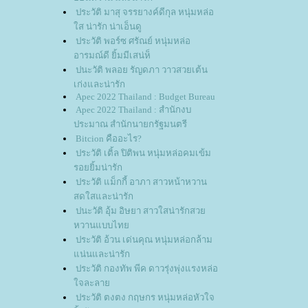
ประวัติ มาสุ จรรยางค์ดีกุล หนุ่มหล่อ
ส น่ารัก น่าเอ็นดู
ประวัติ พอร์ซ ศรัณย์ หนุ่มหล่อ
อารมณ์ดี ยิ้มมีเสน่ห็
ปนะวัติ พลอย รัญดภา วาวสวยเต้น
เก่งและน่ารัก
Apec 2022 Thailand : Budget Bureau
Apec 2022 Thailand : สำนักงบ
ประมาณ สำนักนายกรัฐมนตรี
Bitcion คืออะไร?
ประวัติ เติ้ล ปิติพน หนุ่มหล่อคมเข้ม
รอยยิ้มน่ารัก
ประวัติ แม็กกี้ อาภา สาวหน้าหวาน
สดใสและน่ารัก
ปนะวัติ อุ้ม อิษยา สาวใสน่ารักสว
หวานแบบไท
ประวัติ อ้วน เด่นคุณ หนุ่มหล่อกล้าม
น่นและน่ารัก
ประวัติ กองทัพ พีค ดาวรุ่งพุ่งแรงหล่อ
จละลา
ประวัติ ตงตง กฤษกร หนุ่มหล่อหัวใจ