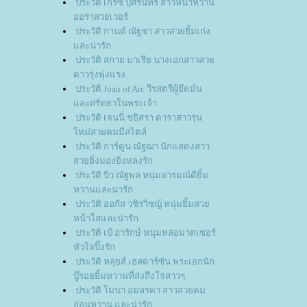
ประวัติ เกรซ บุศรินทร์ สาวหน้าหวาน
ออร่าสวยเวอร์
ประวัติ กานต์ ณัฐชา สาวสวยยิ้มเก่ง
ละน่ารัก
ประวัติ สกาย มาเรีย นางเอกสาวสว
ดาวรุ่งพุ่งแรง
ประวัติ Joan of Arc วีรสตรีผู้ยึดมั่น
ละศรัทธาในพระเจ้า
ประวัติ เจนนี่ ชยิสรา ดาราสาวรุ่น
หม่สวยคมมีสไตล์
ประวัติ การ์ตูน ณัฐฌา นักแสดงสาว
สวยยิ่งมองยิ่งหลงรัก
ประวัติ บิว ณัฐพล หนุ่มอารมณ์ดียิ้ม
หวานและน่ารัก
ประวัติ ออกัส วชิรวิชญ์ หนุ่มยิ้มสว
หน้าใสและน่ารัก
ประวัติ เป้ อารักษ์ หนุ่มหล่อมาดเซอร์
หัวใจปิ๊งรัก
ประวัติ หลุยส์ เฮสดาร์ซัน พระเอกนัก
บู๊รอยยิ้มหวานที่ส่งถึงใจสาวๆ
ประวัติ โมนา อมลรดา สาวสวยคม
อ่อนหวาน และน่ารัก