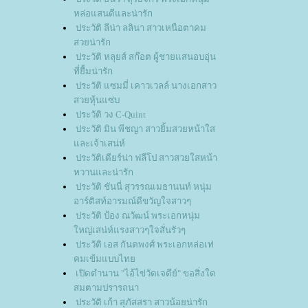
หล่อแสนดีและน่ารัก
ประวัติ ลีน่า ลลินา สาวเหนือตาคม
สวยน่ารัก
ประวัติ หลุยส์ สก๊อต ผู้ชายแสนอบอุ่น
ที่ยื้มน่ารัก
ประวัติ แซมมี่ เคาวเวลล์ นางเอกสาว
สวยหุ้นแซ่บ
ประวัติ วง C-Quint
ประวัติ มิน พีชญา สาวยิ้มสวยหน้าใส
ละเจ้าเสน่ห์
ประวัติเดียร์น่า ฟลีโป สาวสวยใสหน้า
หวานและน่ารัก
ประวัติ ชันนี่ สุวรรณเมธานนท์ หนุ่ม
อาร์ติสท์อารมณ์ดีขวัญใจสาวๆ
ประวัติ ป้อง ณวัฒน์ พระเอกหนุ่ม
หญ่เสน่ห์แรงสาวๆใจสั่นรัวๆ
ประวัติ เอส กันตพงศ์ พระเอกหล่อเท่
คมเข้มแบบไท
เปิดตำนาน "ไอ้ไข่วัดเจดีย์" ขอสิ่งใด
สมตามปรารถนา
ประวัติ เก้า สุภัสสรา สาวน้อยน่ารัก