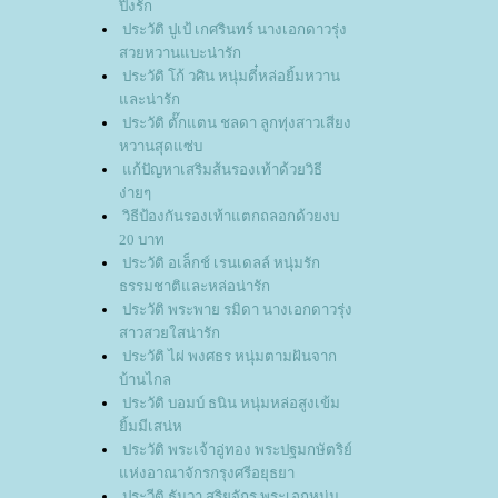
ปิ้งรัก
ประวัติ ปูเป้ เกศรินทร์ นางเอกดาวรุ่ง
สวยหวานแบะน่ารัก
ประวัติ โก้ วศิน หนุ่มตี๋หล่อยิ้มหวาน
ละน่ารัก
ประวัติ ตั๊กแตน ชลดา ลูกทุ่งสาวเสียง
หวานสุดแซ่บ
ก้ปัญหาเสริมส้นรองเท้าด้วยวิธี
ง่ายๆ
วิธีป้องกันรองเท้าแตกถลอกด้วยงบ
20 บาท
ประวัติ อเล็กช์ เรนเดลล์ หนุ่มรัก
ธรรมชาติและหล่อน่ารัก
ประวัติ พระพาย รมิดา นางเอกดาวรุ่ง
สาวสวยใสน่ารัก
ประวัติ ไผ่ พงศธร หนุ่มตามฝันจาก
บ้านไกล
ประวัติ บอมบ์ ธนิน หนุ่มหล่อสูงเข้ม
ิ้มมีเสน่ห
ประวัติ พระเจ้าอู่ทอง พระปฐมกษัตริย์
ห่งอาณาจักรกรุงศรีอยุธยา
ประวีติ ธันวา สุริยจักร พระเอกหนุ่ม