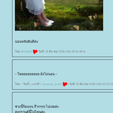
นอนหลับฝันดีค่ะ
ดย:
ฝากเธอ2
วันที่: 29 มีนาคม 2556 เวลา:20:41:49 น.
~ โหยยยยยยยยย ยังไม่นอน ~
ดย: ~ ริมน้ำ_voUฟ้า ~ (
rimnam_kobfa
) วันที่: 29 มีนาคม 2556 เวลา:22:23:5
ช่วงนี้ร้อนจน จ๊ากๆๆๆ ไปเลยค่ะ
สงกรานต์นี้ไปไหนค่ะ