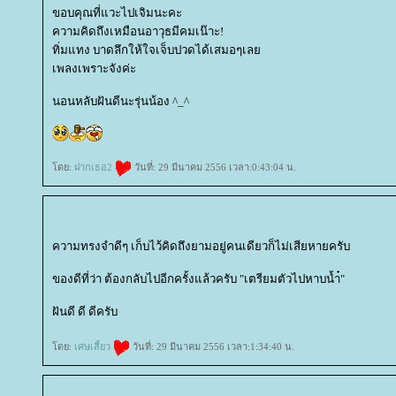
ขอบคุณที่แวะไปเจิมนะคะ
ความคิดถึงเหมือนอาวุธมีคมเน๊าะ!
ทิ่มแทง บาดลึกให้ใจเจ็บปวดได้เสมอๆเล
เพลงเพราะจังค่ะ
นอนหลับฝันดีนะรุ่นน้อง ^_^
ดย:
ฝากเธอ2
วันที่: 29 มีนาคม 2556 เวลา:0:43:04 น.
ความทรงจำดีๆ เก็บไว้คิดถึงยามอยู่คนเดียวก็ไม่เสียหายครับ
ของดีที่ว่า ต้องกลับไปอีกครั้งแล้วครับ "เตรียมตัวไปหาบน้ำ๋"
ฝันดี ดี ดีครับ
ดย:
เศษเสี้ยว
วันที่: 29 มีนาคม 2556 เวลา:1:34:40 น.