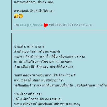
อบนอนดึกอีกนะนั่นอ่า เหอๆ
ความคิดถึงห้ามกันไม่ได้เนอะ
ดย:
ค่ได้รู้จัก_ก็เพียงพอ
วันที่: 29 มีนาคม 2556 เวลา:7:13:45 น.
บ้านเค้าเวลาทำอาหาร
ส่วนใหญ่จะโขลกเครื่องแกงเองค่ะ
นอกจากผัดพริกแกงเท่านั้น ที่ซื้อเครื่องแกงจากตลาด
ถวบ้านมีเครื่องแกงใต้ขายมากมายเลยค่ะ
นำมาเติมกะปิอีกสักหน่อย รสชาติก็โอเคแระ
วันหน้าลองทำแกงเขียวหวานให้เค้าหม่ำบ้างสิ
หม มีสูตรก็ไม่บอก แบ่งปันบ้างน๊าาา
รอชิมอยู่นะจ้าาา แต่หากตื่นสายแบบนี้ทุกวัน ... สงสัยเค้าอดแน่ๆ กร๊า
ช่วงนี้อากาศร้อนสุดๆ
ได้ไปเที่ยวน้ำตกจะดีมากๆ เลยเนอะ
นอนแช่น้ำทั้งวันให้ตัวซีดกันไปข้างหนึ่งเลย เหอๆ