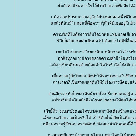
ฉันยังคงมีลมหายใจไว้สำหรับความคิดถึงไม่มีที
ม้ความปรารถนาจะอยู่ใกล้กับเธอตลอดชั่วชีวิตจะ
ต่สิ่งที่ฉันมีในตอนนี้คือความรู้สึกที่มีเธออยู่ในห
ความรักที่ไม่ต้องการอื่นใดมาทดแทนนอกเสียจาก
ชีวิตก็สามารถดำเนินต่อไปได้อย่างไม่มีที่สิ้นสุ
เธอไม่ใช่ลมหายใจของฉันแต่ฉันหายใจไปพร้
ทุกสิ่งทุกอย่างมิอาจคลายความคำนึงในหัวใจ
ม้จะเขียนถึงเธอด้วยถ้อยคำใดในหัวใจก็ยังมีแต่เ
เมื่อความรู้สึกในส่วนลึกทำให้หลายอย่างในชีวิต
กาลเวลาก็เป็นส่วนผลักดันให้มีเรื่องราวที่คอยสล
ส่วนลึกของหัวใจของฉันมันร่ำร้องเรียกหาคนอยู่ไก
ม้วันที่หัวใจไกลยังมีอะไรหลายอย่างให้ฉันได้จ
เก้าอี้ที่ว่างเปล่ายังคอยใครบางคนมานั่งเคียงข้างแม้จะ
ม้จะยอมรับความเป็นจริงได้ เก้าอี้ตัวนั้นก็ยังเป็นที่ของ
เหมือนความรู้สึกและความคิดคำนึงของฉันในตอนนี้ที่ยังห
กาลเวลาพ้นผ่านไปนานแค่ไหน แต่หัวใจกลับยืนทรนงอ