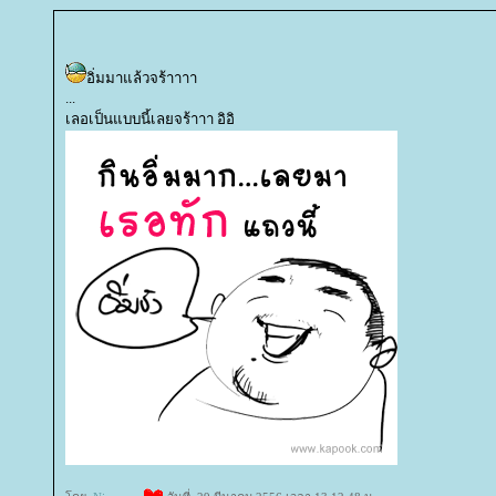
อิ่มมาแล้วจร้าาาา
...
เลอเป็นแบบนี้เลยจร้าาา อิอิ