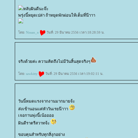
หลับฝันดีนะจ๊ะ
พรุ่งนี้หยุดเปล่า ถ้าหยุดพักผ่อนให้เต็มที่น๊าาา
ดย:
Nissan_n
วันที่: 29 มีนาคม 2556 เวลา:18:28:59 น.
จริงด้วยค่ะ ความคิดถึงไม่มีวันสิ้นสุดจริงๆ
ดย:
sawkitty
วันที่: 29 มีนาคม 2556 เวลา:19:02:11 น.
วันนี้หมดแรงจากงานมากมายจ้ะ
ส่งเข้านอนแต่หัววันเรยน๊าาา
เจอกานพุ่งนี้เน้ออออ
ฝันดีราตรีสวาทจ้ะ
ขอบคุนสำหรับทุกสิ่งุกอย่าง