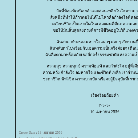
วันที่ท้อแท้เหนื่อยล้าและอ่อนเพลียในใจมากม
สิ่งหนึ่งที่ทำให้ก้าวต่อไปได้ไม่ไหวคือกำลังใจที่ห
วงเวียนชีวิตเป็นแบบใดในแต่ละคนที่มีแต่ความอย
ขอให้มันสิ้นสุดลงตรงที่การมีชีวิตอยู่ในวิถีแห่งค
ฉันสบตากับเธอลมหายใจแผ่วๆ ค่อยๆ เบิกบานขึ้น
ฉันหลับตาไปพร้อมกับเธอความเป็นจริงค่อยๆ เตือน
ฉันลืมตามาพร้อมกับเธออีกครั้งธรรมชาติแห่งความเ
ความสุข ความทุกข์ ความท้อแท้ และกำลังใจ อยู่ที่เดี
ความหวัง กำลังใจ ลมหายใจ และชีวิตที่เหลือ เรากำหนดไ
ชะตาชีวิต ฟ้าลิขิต ความบากบั่น หรือจะสู้ปัจจุบันที่เราก
เรียงร้อยถ้อยคำ
Pikake
19 เมษายน 2556
Create Date : 19 เมษายน 2556