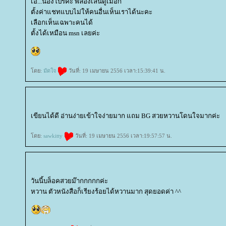
เอ...น้องโปร์คะ พี่ลองเล่นดูเมื่อกี้
ตั้งค่าแชทแบบไม่ให้คนอื่นเห็นเราได้นะคะ
เลือกเห็นเฉพาะคนได้
ตั้งได้เหมือน msn เลยค่ะ
ดย:
มัดใจ
วันที่: 19 เมษายน 2556 เวลา:15:39:41 น.
เขียนได้ดี อ่านง่ายเข้าใจง่ายมาก แถม BG สวยหวานโดนใจมากค่ะ
ดย:
sawkitty
วันที่: 19 เมษายน 2556 เวลา:19:57:57 น.
วันนี้บล็อคสวยม๊ากกกกกค่ะ
หวาน ตัวหนังสือก็เรียงร้อยได้หวานมาก สุดยอดค่า ^^