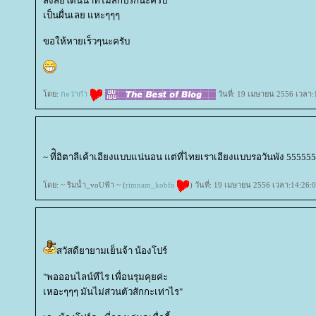
สงสัยโดนน้ำที่ไม่สกปรกนะครับ
เป็นผื่นเลย แหะๆๆๆ
ขอให้หายเร็วๆนะครับ
ดย:
กะว่าก๋า
วันที่: 19 เมษายน 2556 เวลา:
~ ที่ิอิตาลีเค้าเอียงแบบแน่นอน แต่ที่ไทยเราเอียงแบบรอวันพัง 55555
ดย: ~ ริมน้ำ_voUฟ้า ~ (
rimnam_kobfa
) วันที่: 19 เมษายน 2556 เวลา:14:26:
สวัสดียายามเย็นจ้า น้องโปร์
"พอออนไลน์ทีไร เพื่อนรุมคุยค่ะ
เหอะๆๆๆ มันไม่ส่วนตัวสักกะเท่าไร"