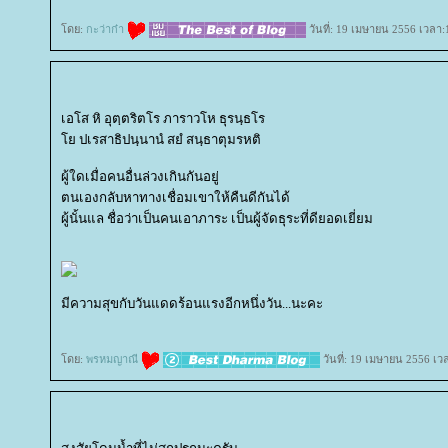
ดย:
กะว่าก๋า
วันที่: 19 เมษายน 2556 เวลา:
เอโส หิ อุตฺตริตโร ภาราวโห ธุรนฺธโร
ปเรสาธิปนฺนานํ สยํ สนฺธาตุมรหติ
ผู้ใดเมื่อคนอื่นล่วงเกินกันอยู่
ตนเองกลับหาทางเชื่อมเขาให้คืนดีกันได้
ผู้นั้นแล ชื่อว่าเป็นคนเอาภาระ เป็นผู้จัดธุระที่ดียอดเยี่ยม
มีความสุขกับวันแดดร้อนแรงอีกหนึ่งวัน...นะคะ
ดย:
พรหมญาณี
วันที่: 19 เมษายน 2556 เว