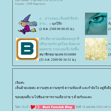
Last Update : 2 ตุลาคม 2556 16:59:15 น.
Counter : 2399 Pageviews.
๏ ... สาวเหมน เห็นหมี ที่หน้า
ก
ด่าน ... ๏
นกโก๊ก
ก้
(2 ส.ค. 2569 00:00:05 น.)
(
เลิกเสียเวลาลองผิดลองถูก!ที่
ปรึกษาธุรกิจ ยุคใหม่ อัปสเกล
♥
อดขาย วางระบบเป๊ะ ปังขึ้น
กล
สมาชิกหมายเลข 9316089
(
(31 ก.ค. 2569 00:34:31 น.)
เจิมค่ะ
เห็นด้วยเลยค่ะ ความสุข ความทุกข์ ความท้อแท้ และกำลังใจ อยู่ที่เดี
ขอบคุณที่แวะไปชิมอาหารจานเดียวง่าย ๆ ด้วยกันนะคะ
ดย:
เนินน้ำ
วันที่: 19 เมษายน 2556 เวลา:1