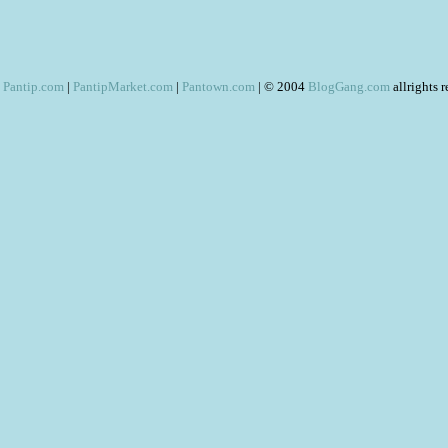
Pantip.com
|
PantipMarket.com
|
Pantown.com
| © 2004
BlogGang.com
allrights 