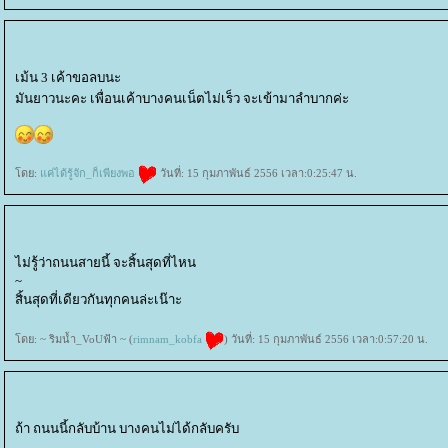
เม้น 3 เค้าขอลบนะ
มันยาวนะคะ เพื่อนเค้าบางคนเน็ตไม่เร็ว จะเข้ามาลำบากค่ะ
ดย:
ค่ได้รู้จัก_ก็เพียงพอ
วันที่: 15 กุมภาพันธ์ 2556 เวลา:0:25:47 น.
ไม่รู้ว่าถนนสายนี้ จะสิ้นสุดที่ไหน
~
สิ้นสุดที่เดียวกันทุกคนล่ะเน๊าะ
ดย: ~ ริมน้ำ_VoUฟ้า ~ (
rimnam_kobfa
) วันที่: 15 กุมภาพันธ์ 2556 เวลา:0:57:20 น.
ถ้า ถนนนี้กลับบ้าน บางคนไม่ได้กลับครับ