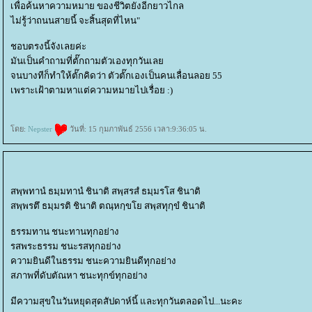
เพื่อค้นหาความหมาย ของชีวิตยังอีกยาวไกล
ไม่รู้ว่าถนนสายนี้ จะสิ้นสุดที่ไหน"
ชอบตรงนี้จังเลยค่ะ
มันเป็นคำถามที่ตั๊กถามตัวเองทุกวันเล
จนบางทีก็ทำให้ตั๊กคิดว่า ตัวตั๊กเองเป็นคนเลื่อนลอย 55
เพราะเฝ้าตามหาแต่ความหมายไปเรื่อย :)
ดย:
Nepster
วันที่: 15 กุมภาพันธ์ 2556 เวลา:9:36:05 น.
สพฺพทานํ ธมฺมทานํ ชินาติ สพฺสรสํ ธมฺมรโส ชินาติ
สพฺพรตึ ธมฺมรติ ชินาติ ตณฺหกฺขโย สพฺสทุกฺขํ ชินาติ
ธรรมทาน ชนะทานทุกอย่าง
รสพระธรรม ชนะรสทุกอย่าง
ความยินดีในธรรม ชนะความยินดีทุกอย่าง
สภาพที่ดับตัณหา ชนะทุกข์ทุกอย่าง
มีความสุขในวันหยุดสุดสัปดาห์นี้ และทุกวันตลอดไป...นะคะ