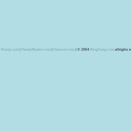
Pantip.com
|
PantipMarket.com
|
Pantown.com
| © 2004
BlogGang.com
allrights 