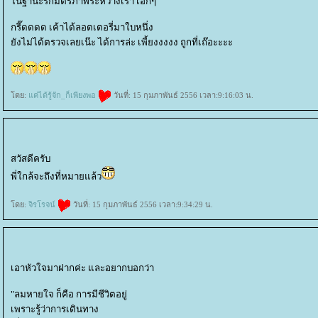
นฐานะรักมิตรภาพระหว่างเรา เอิ๊กๆ
กรี๊ดดดด เค้าได้ลอตเตอรี่มาใบหนึ่ง
ังไม่ได้ตรวจเลยเน๊ะ ได้การล่ะ เพี้ยงงงงง ถูกที่เถ๊อะะะะ
ดย:
ค่ได้รู้จัก_ก็เพียงพอ
วันที่: 15 กุมภาพันธ์ 2556 เวลา:9:16:03 น.
สวัสดีครับ
พี่ใกล้จะถึงที่หมายแล้ว
ดย:
จิรโรจน์
วันที่: 15 กุมภาพันธ์ 2556 เวลา:9:34:29 น.
เอาหัวใจมาฝากค่ะ และอยากบอกว่า
"ลมหายใจ ก็คือ การมีชีวิตอยู่
เพราะรู้ว่าการเดินทาง