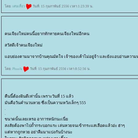
ดย:
เศษเสี้ยว
วันที่: 15 กุมภาพันธ์ 2556 เวลา:1:23:39 น.
คนเจียงใหม่คนนี้อยากทักทายคนเจียงใหม่อีกคน
สวัสดีเจ้าคนเจียงใหม่
อบย่องตามมาจากบ้านคุณมัดใจ เจ้าของเค้าไม่อยู่จ้า และยังแอบอ่านความห
ดย:
PhueJa
วันที่: 15 กุมภาพันธ์ 2556 เวลา:8:52:56 น.
คืนนี้ต้องฝันดีเท่านั้น เพราะวันที่ 15 แล้ว
มันคือวันคำนวนหวย ซึ่งเป็นความหวังเล็กๆ 555
.
.
ขนาดนั้นเลยเหรอ อาการหนักนะเนี่
สงสัยต้องพาไปถ้ำกระบอกแระ เล่นหวยจนเข้ากระแสเลือดแล้วอ่ะ ฮ่าๆ
ต่หากถูกหวย อย่าลืมมาแบ่งกันบ้างนะ