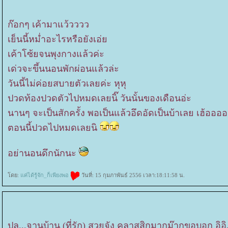
ก๊อกๆ เค้ามาแว้วววว
เย็นนี้หม่ำอะไรหรือยังเอ่
เค้าโซ้ยจนพุงกางแล้วค่ะ
เด่วจะขึ้นนอนพักผ่อนแล้วล่ะ
วันนี้ไม่ค่อยสบายตัวเลยค่ะ หุหุ
ปวดท้องปวดตัวไปหมดเลยนิ๊ วันนั้นของเดือนอ่ะ
นานๆ จะเป็นสักครั้ง พอเป็นแล้วอึดอัดเป็นบ้าเลย เฮ้ออออ
ตอนนี้ปวดไปหมดเลยนิ
อย่านอนดึกนักนะ
ดย:
ค่ได้รู้จัก_ก็เพียงพอ
วันที่: 15 กุมภาพันธ์ 2556 เวลา:18:11:58 น.
ปล...จานบ้าน (ที่รัก) สวยจัง คลาสสิกมากม๊ากขอบอก อิอิ....