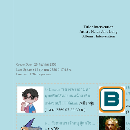
Title : Intervention
Artist : Helen Jane Long
Album : Intervention
Create Date : 20 มีนาคม 2556
Last Update : 12 ตุลาคม 2556 9:17:18 น.
Counter : 1782 Pageviews.
เล
✨️ Unseen “เขาชีจรรย์” มหา
ปร
พุทธศิลป์สีทองบนหน้าผาหิน
อด
ห่งชลบุรี 🇹🇭⛰️🙏
เหมียวกุ่
ส
(1 ส.ค. 2569 07:33:30 น.)
(3
๏ ... สังคมเน่า เจ้าหนู สู้สุดใจ ...
De
Jo
๏
นกโก๊ก