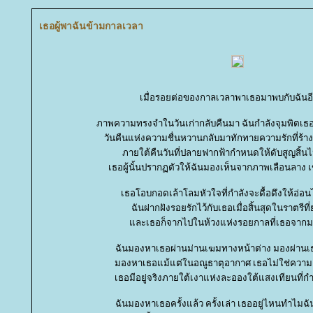
เธอผู้พาฉันข้ามกาลเวลา
เมื่อรอยต่อของกาลเวลาพาเธอมาพบกับฉันอีก
ภาพความทรงจำในวันเก่ากลับคืนมา ฉันกำลังจุมพิตเธอ
วันคืนแห่งความชื่นหวานกลับมาทักทายความรักที่ร
ภายใต้คืนวันที่ปลายฟากฟ้ากำหนดให้ดับสูญสิ้น
เธอผู้นั้นปรากฏตัวให้ฉันมองเห็นจากภาพเลือนลาง เข
เธอโอบกอดเล้าโลมหัวใจที่กำลังจะดื้อดึงให้อ
ฉันฝากฝังรอยรักไว้กับเธอเมื่อสิ้นสุดในราตรีท
ละเธอก็จากไปในห้วงแห่งรอยกาลที่เธอจากมาอ
ฉันมองหาเธอผ่านม่านเฆมทางหน้าต่าง มองผ่านเ
มองหาเธอแม้แต่ในอณูธาตุอากาศ เธอไม่ใช่ความฝ
เธอมีอยู่จริงภายใต้เงาแห่งละอองใต้แสงเทียนที่ก
ฉันมองหาเธอครั้งแล้ว ครั้งเล่า เธออยู่ไหนทำไมฉ