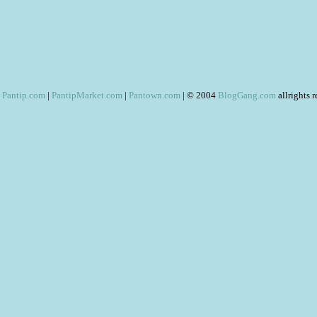
Pantip.com
|
PantipMarket.com
|
Pantown.com
| © 2004
BlogGang.com
allrights 