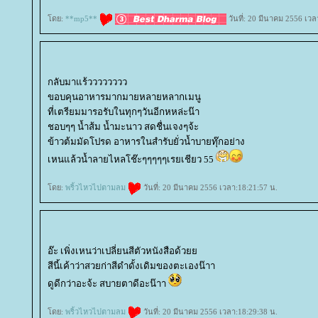
ดย:
**mp5**
วันที่: 20 มีนาคม 2556 เวล
กลับมาแร้วววววววว
ขอบคุนอาหารมากมายหลายหลากเมนู
ที่เตรียมมารอรับในทุกๆวันอีกหหล่ะน๊า
ชอบๆๆ น้ำส้ม น้ำมะนาว สดชื่นเจงๆจ้ะ
ข้าวต้มมัดโปรด อาหารในสำรับยั่วน้ำบายทุ๊กอย่าง
เหนแล้วน้ำลายไหลโช๊ะๆๆๆๆๆเรยเชียว 55
ดย:
พริ้วไหวไปตามลม
วันที่: 20 มีนาคม 2556 เวลา:18:21:57 น.
อ๊ะ เพิ่งเหนว่าเปลี่ยนสีตัวหนังสือด้ว
สีนี้เค้าว่าสวยก่าสีดำดั้งเดิมของตะเองน๊าา
ดูดีกว่าอะจ้ะ สบายตาดีอะน๊าา
ดย:
พริ้วไหวไปตามลม
วันที่: 20 มีนาคม 2556 เวลา:18:29:38 น.