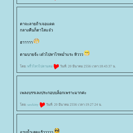
ตาจะลายถ้าเจอแดด
กลางคืนก็ตาใสแจ๋ว
ฮาาาาา
ตามบายจ้ะ เด๋วไปหาไรหม่ำแระ หิววว
ดย:
พริ้วไหวไปตามลม
วันที่: 20 มีนาคม 2556 เวลา:18:43:37 น.
เพลงบรรเลงประกอบบล็อกเพราะมากค่ะ
ดย:
sawkitty
วันที่: 20 มีนาคม 2556 เวลา:19:27:24 น.
อาบน้ำเสดแร้ววววว