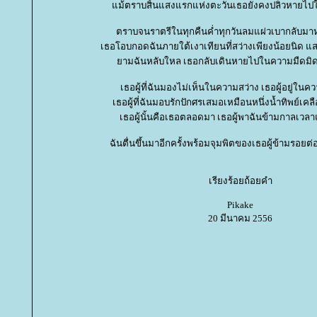
ม้ตราบสิ้นแสงแรกแห่งตะวันเธอยังคงปลิวหายไป
ตราบจนราตรีในทุกคืนค่ำทุกวันลมแผ่วเบากลับมาหา
เธอโอบกอดฉันภายใต้เงาเทียนที่สว่างเพียงน้อยนิด แสง
ามฉันหลับใหล เธอกลับเดินหายไปในความมืดม
เธอผู้ที่ฉันมองไม่เห็นในความสว่าง เธอผู้อยู่ใ
เธอผู้ที่ฉันมอบรักปักศรเสมอเหมือนหนึ่งน้ำทิพย์เค
เธอผู้นั้นคือเธอตลอดมา เธอผู้พาฉันข้ามกาลเวล
ฉันตื่นขึ้นมาอีกครั้งพร้อมจุมพิตของเธอผู้ข้ามรอยต
เรียงร้อยถ้อยคำ
Pikake
20 มีนาคม 2556