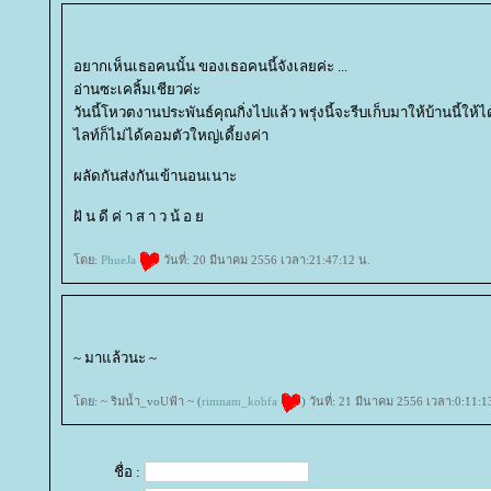
อยากเห็นเธอคนนั้น ของเธอคนนี้จังเลยค่ะ ...
อ่านซะเคลิ้มเชียวค่ะ
วันนี้โหวตงานประพันธ์คุณกิ่งไปแล้ว พรุ่งนี้จะรีบเก็บมาให้บ้านนี้ให้ไ
ไลท์ก็ไม่ได้คอมตัวใหญ่เดี้ยงค่า
ผลัดกันส่งกันเข้านอนเนาะ
ฝั น ดี ค่ า ส า ว น้ อ
ดย:
PhueJa
วันที่: 20 มีนาคม 2556 เวลา:21:47:12 น.
~ มาแล้วนะ ~
ดย: ~ ริมน้ำ_voUฟ้า ~ (
rimnam_kobfa
) วันที่: 21 มีนาคม 2556 เวลา:0:11:1
ชื่อ :