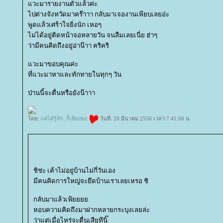
วะมารายงานตัวแล้วค่ะ
ไปต่างจังหวัดมาคร๊าาา กลับมาเจองานเพียบเลยอ่ะ
พูดแล้วเศร้าใจยิ่งนัก เหอๆ
ไม่ได้อยู่ติดหน้าจอหลายวัน จนลืมเลยเนี่ย ฮ่าๆ
ว่ามีคนคิดถึงอยู่อ่าน๊าา คริคริ
วะมาขอบคุณค่ะ
ที่แวะมาหาและทักทายในทุกๆ วัน
ป่านนี้จะตื่นหรือยังน๊าาา
ดย:
ค่ได้รู้จัก_ก็เพียงพอ
วันที่: 20 มีนาคม 2556 เวลา:7:41:00 น.
ชิช่ะ เค้าไม่อยู่บ้านไม่กี่วันเอง
มีคนคิดการใหญ่จะยึดบ้านเราเลยเหรอ ชิ
กลับมาแล้วเฟ้
หอบความคิดถึงมาฝากหลายกระบุงเลยล่ะ
ว่าแต่เมื่อไหร่จะตื่นเสียทีนิ๊