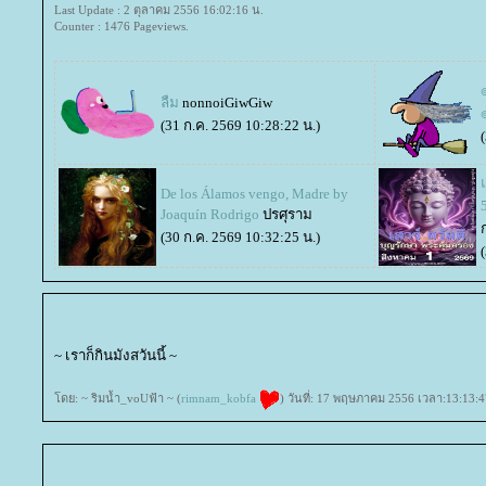
Last Update : 2 ตุลาคม 2556 16:02:16 น.
Counter : 1476 Pageviews.
๏
ลืม
nonnoiGiwGiw
(31 ก.ค. 2569 10:28:22 น.)
De los Álamos vengo, Madre by
Joaquín Rodrigo
ปรศุราม
(30 ก.ค. 2569 10:32:25 น.)
~ เราก็กินมังสวันนี้ ~
ดย: ~ ริมน้ำ_voUฟ้า ~ (
rimnam_kobfa
) วันที่: 17 พฤษภาคม 2556 เวลา:13:13:4