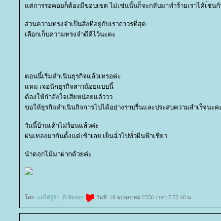
ต่การรอคอยก็ต้องมีขอบเขต ไม่เช่นนั้นก็จะกลับมาทำร้ายเราได้เ่ช่นก
ส่วนความทรงจำเป็นสิ่งที่อยู่กับเราถาวรที่สุด
เลือกเก็บความทรงจำดีดีไว้นะคะ
.
.
ตอนนี้เริ่มดำเนินธุรกิจแล้วเหรอค่ะ
หม เจอนักธุรกิจสาวน้อยแบบนี้
ต้องให้กำลังใจเสียหน่อยแล้ววว
ขอให้ธุรกิจดำเนินกิจการไปได้อย่างราบรื่นและประสบความสำเร็จนะค
วันนี้บ้านเค้าไม่ร้อนแล้วค่ะ
ฝนเทลงมากันตั้งแต่เช้าเลย เย็นฉ่ำไปทั่วผืนฟ้าเชียว
นำดอกไม้มาฝากด้วยค่ะ
ดย:
ค่ได้รู้จัก_ก็เพียงพอ
วันที่: 18 พฤษภาคม 2556 เวลา:7:52:40 น.