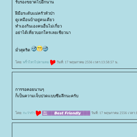
รับรองขยาดไปอีกนาน
ฝีมือระดับแม่ครัวหัวป่า
ดูเหมือนบ้าอยู่คนเดียว
ทำเองกินเองคนอื่นไม่เกี่ยว
อย่าได้เที่ยวบอกใครเลยเชียวนา
มั่วสุดริด
ดย:
พริ้วไหวไปตามลม
วันที่: 17 พฤษภาคม 2556 เวลา:13:58:57 น.
การรอคอยนานๆ
ก็เป็นความเจ็บปวดแบบซึมลึกนะครับ
ดย:
กะว่าก๋า
วันที่: 17 พฤษภาคม 2556 เวลา: