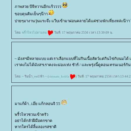
ภาพสวย บีจีหวานอีกแร้วววว
ขอบคุนติมเย็นๆน๊าา
บ่ายๆมางานวุ่นแระจ๊ะ แวีบเข้ามาผ่อนคลายได้แค่ช่วงพักเที่ยงหล่ะน๊าา
ดย:
พริ้วไหวไปตามลม
วันที่: 17 พฤษภาคม 2556 เวลา:13:39:09 น.
~ มังสฯมีหลายแบบ แต่เราเลือกแบบที่ไม่กินเนื้อสัตว์แต่กินไข่กับนมได้
เราคงไม่ได้มังสฯเราคงจะม่องเท่ง ชัวร์ / และพรุ่งนี้ดูคอนเทรนเนอร์กัน
ดย: ~ ริมน้ำ_voUฟ้า ~ (
rimnam_kobfa
) วันที่: 17 พฤษภาคม 2556 เวลา:13:44:2
มาแก้ผ้า...เอ๊ย แก้กลอนจิ 55
พริ้วไหวชวนเข้าครัว
อย่าได้กลัวฝีมือตกขาด
หากใครได้ลิ้มลองรสชาติ