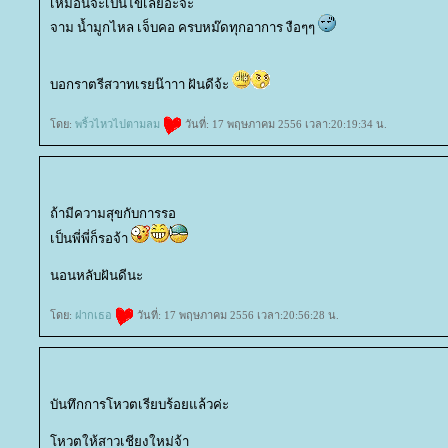
เหมือนจะเปนไข้เลยอ่ะจ้ะ
จาม น้ำมูกไหล เจ็บคอ ครบหม๊ดทุกอาการ งือๆๆ
บอกราตรีสวาทเรยน๊าาา ฝันดีจ้ะ
ดย:
พริ้วไหวไปตามลม
วันที่: 17 พฤษภาคม 2556 เวลา:20:19:34 น.
ถ้ามีความสุขกับการรอ
เป็นพี่พี่ก็รอจ้า
นอนหลับฝันดีนะ
ดย:
ฝากเธอ
วันที่: 17 พฤษภาคม 2556 เวลา:20:56:28 น.
บันทึกการโหวตเรียบร้อยแล้วค่ะ
หวตให้สาวเชียงใหม่จ้า