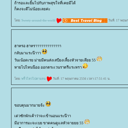
ถ้ารอและยิ้มไปกับภาพสุขใจที่เคยมีได้
ก็คงจะดีไม่น้อยเลยค่ะ
ดย:
Sweety-around-the-world
วันที่: 17 พฤษ
ฮาหรอ ฮาหราาาาาาาาาาาาา
กลับมาแระน๊าาา
วันเน้อดเรย ม่ายมีคนส่งเสบียงเลี้ยงหัวจายเล๊ยย 55
หายไปไหนน๊ออ ออกตระเวนราตรีแระหรา
ดย:
พริ้วไหวไปตามลม
วันที่: 17 พฤษภาคม 2556 เวลา:17:51:41 น.
ขอบคุนมากมายจ้ะ
เด่วซักพักเค้าว่าจะเข้านอนแระน๊าา
มีอาการมะจะเบย ขาดคนดูแลหัวจายยย 55