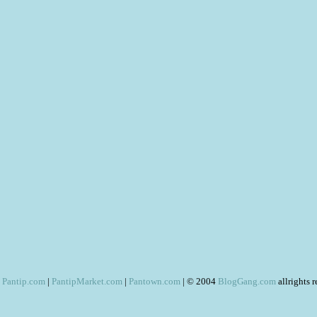
Pantip.com
|
PantipMarket.com
|
Pantown.com
| © 2004
BlogGang.com
allrights 