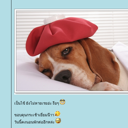
เป็นไข้ ยังไม่หายเรยอ่ะ งือๆ
ขอบคุนกระเช้าเยี่ยมน๊าา
วันนี้คงนอนพักต่ออีกหล่ะ