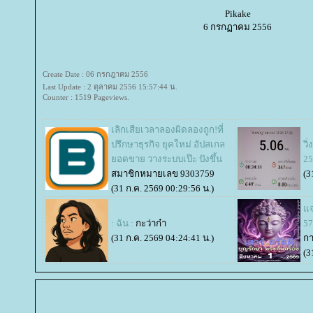
Pikake
6 กรกฏาคม 2556
Create Date : 06 กรกฎาคม 2556
Last Update : 2 ตุลาคม 2556 15:57:44 น.
Counter : 1519 Pageviews.
เลิกเสียเวลาลองผิดลองถูก!ที่
ปรึกษาธุรกิจ ยุคใหม่ อัปสเกล
วิ
อดขาย วางระบบเป๊ะ ปังขึ้น
25
สมาชิกหมายเลข 9303759
(3
(31 ก.ค. 2569 00:29:56 น.)
จก
: ฉัน :
กะว่าก๋า
57
(31 ก.ค. 2569 04:24:41 น.)
ก
(3