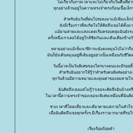
ไม่เกี่ยวกับกาลเวลาและไม่เกี่ยวกับวันคืนที่ผ่
ทุกอย่างล้วนอยู่ในความทรงจำตรงก้อนเนื้อเล็ก
สำหรับฉันวันที่ฝนโปรยลงมาแม้เพียงเล็ก
ังมีเรื่องราวที่สะกิดใจให้คิดถึงเธอได้ตั้
ม้ยามสายและแสงแดดเริ่มครอบคลุมฉันยังระล
ครั้งหนึ่งเราเคยได้อยู่ใกล้ชิดกันและเดินเคียงข้าง
หลายอย่างแม้เข็มนาฬิกาจะยังคงหมุนไปไม่ว่ากี่แ
มันก็ยังเดินหมุนอยู่ที่เดิมอยู่อย่างนั้นเหมือนกับชีวิ
วันนี้อาจเป็นวันพิเศษของใครบางคนและมีรอยยิ้
สำหรับฉันอยากให้รู้ว่าสำหรับคนพิเศษอย่างเ
ทุกวันล้วนมีความหมายและคุณค่าของลมหายใจที่
ฉันคิดถึงเธอแต่ไม่รู้ว่าเธอจะคิดถึงฉันบ้างหร
นเวลานี้ความทรงจำของเธอจะพิเศษเหมือนที่ฉันคิด
ช่วงเวลาที่โดดเดี่ยวและเดียวดายแต่ภายในหัวใจก
เมื่อฉันคิดถึงเธอทุกครั้งๆ มีเรื่องราวมากมายที่รอ
เรียงร้อยถ้อยคำ