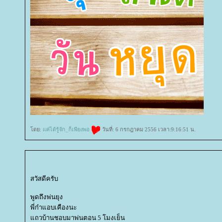
ดย:
ค่ได้รู้จัก_ก็เพียงพอ
วันที่: 6 กรกฎาคม 2556 เวลา:9:16:51 น.
สวัสดีครับ
พูดถึงพ่นยุง
พี่ก๋าแอบเคืองนะ
ถวบ้านชอบมาพ่นตอน 5 โมงเย็น