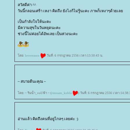
สวัสดีค่า ^^
วันนี้กลอนเศร้า เหงา คิดถึง ยังไงก้ไม่รู้นะคะ ภาพก็เหงาๆด้วยเล
เป็นกำลังใจให้นะคะ
มีความสุขในวันหยุดนะคะ
ช่วงนี้ไม่ค่อยได้อัพเลย เป็นห่วงนะคะ
ดย:
lovereason
วันที่: 6 กรกฎาคม 2556 เวลา:13:50:43 น.
~ สบายดีนะคุณ ~
ดย: ~ ริมน้ำ_voUฟ้า ~ (
rimnam_kobfa
) วันที่: 6 กรกฎาคม 2556 เวลา:14:38:
อ่านแล้ว คิดถึงคนที่อยู่ไกลๆ เลยค่ะ :)