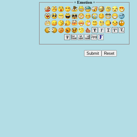
+
Emotion
+