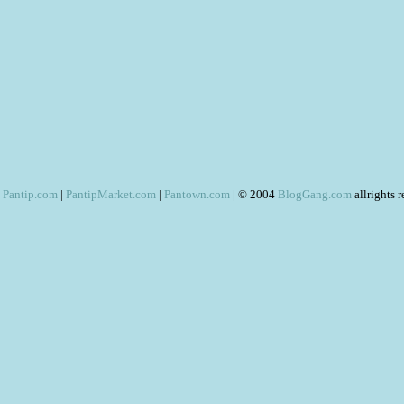
Pantip.com
|
PantipMarket.com
|
Pantown.com
| © 2004
BlogGang.com
allrights 