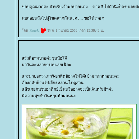
ขอบคุณมากค่ะ สำหรับเจ้าพ่อปากแดง ... ขาด 5 ไปตัวนึงก็ครบเลยค่
นับถอยหลังไปสู่โชคลาภกันนะคะ ... ขอให้รวย ๆ
ดย:
PhueJa
วันที่: 1 มีนาคม 2556 เวลา:13:38:46 น.
สวัสดียามบ่ายค่ะ รุ่นน้อโจ้
มาวันละหลายๆรอบเลยเน๊อะ
วะมาบอกว่าเสาร์-อาทิตย์อาจไม่ได้เข้ามาทักทายนะคะ
ต้องกลับบ้านไปเลี้ยงหลาน ไปดูสวน
ล้วเจอกันวันอาทิตย์เย็นหรืออาจจะเป็นจันทร์เช้าค่ะ
มีความสุขกับวันหยุดพักผ่อนนะ