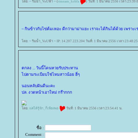
ดย: ~ ริมน้ำ_VoUฟ้า ~ (
rimnam_kobfa
) วันที่: 1 มีนาคม 2556 เวลา:23:39:
~ กินข้าวกับไข่ต้มเหอะ ดีกว่ามาม่าแยะ เราจะได้กินได้ด้วย เพราะเ
ดย: ~ ริมน้ำ_VoUฟ้า ~ IP: 14.207.223.204 วันที่: 1 มีนาคม 2556 เวลา:23:48:25
ตกลง ... วันนี้โดนหวยรับประทาน
ไปตามระเบียบใช่ไหมสาวน้อย ฮี่ๆ
นอนหลับฝันดีนะคะ
ปล. งวดหน้าเอาใหม่ กร๊ากกก
ดย:
ค่ได้รู้จัก_ก็เพียงพอ
วันที่: 1 มีนาคม 2556 เวลา:23:54:41 น.
ชื่อ :
Comment :