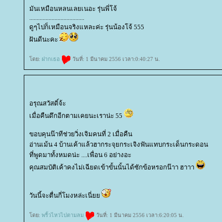
มันเหมือนหลนเลยเนอะ รุ่นพี่โจ้
.....................................
ดูๆไปก็เหมือนจริงแหละค่ะ รุ่นน้องโจ้ 555
ฝันดีนะคะ
ดย:
ฝากเธอ
วันที่: 1 มีนาคม 2556 เวลา:0:40:27 น.
อรุณสวัสดิ์จ้ะ
เมื่อคืนดึกอีกตามเคยนะเราน่ะ 55
ขอบคุนน๊าทีช่วยวิ่งเจิมคนที่ 2 เมื่อคืน
อ่านเม้น 4 บ้านเค้าแล้วฮากระจุยกระเจิงฟันแทบกระเด็นกระดอน
ที่พูดมาทั้งหมดน่ะ ....เพื่อน 6 อย่างอะ
คุณสมบัติเค้าคงไม่เฉียดเข้าขั้นนั้นได้ซักข้อหรอกน๊าา ฮาาา
วันนี้จะตื่นกี่โมงหล่ะเนี่
ดย:
พริ้วไหวไปตามลม
วันที่: 1 มีนาคม 2556 เวลา:6:20:05 น.