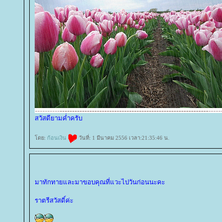
สวัสดียามค่ำครับ
ดย:
ก้อนเงิน
วันที่: 1 มีนาคม 2556 เวลา:21:35:46 น.
มาทักทายและมาขอบคุณที่แวะไปวันก่อนนะคะ
ราตรีสวัสดิ์ค่ะ