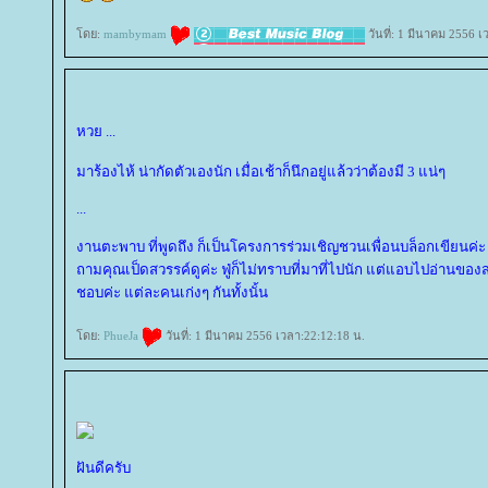
ดย:
mambymam
วันที่: 1 มีนาคม 2556 เ
หวย ...
มาร้องไห้ น่ากัดตัวเองนัก เมื่อเช้าก็นึกอยู่แล้วว่าต้องมี 3 แน่ๆ
...
งานตะพาบ ที่พูดถึง ก็เป็นโครงการร่วมเชิญชวนเพื่อนบล็อกเขียนค่ะ 
ถามคุณเป็ดสวรรค์ดูค่ะ ฟู่ก็ไม่ทราบที่มาที่ไปนัก แต่แอบไปอ่านของส
ชอบค่ะ แต่ละคนเก่งๆ กันทั้งนั้น
ดย:
PhueJa
วันที่: 1 มีนาคม 2556 เวลา:22:12:18 น.
ฝันดีครับ