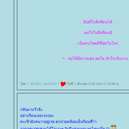
. . . ยินดีในสิ่งที่ตนได้ . . .
. . . พอใจในสิ่งที่ตนมี . . .
. . . เป็นคนโชคดีที่สุดในโลก . . .
*~..ขอให้มีความสุข สดใส..หัวใจเบิกบาน.
ดย:
*~ต้นกล้า...ของหัวใจ~*
วันที่: 1 มีนาคม 2556 เวลา:17:20:08 น.
กลับมาแร้วจ้ะ
อย่างร้อนเลยเจงๆอะ
ตะเช้ายังหนาวอยู่เรย ตกบ่ายคล้อยเย็นร้อนซ๊าา
อากาศแปรปรวนได้ใจเจงๆ วันนึงสามฤดูเลยไหมเนี่ย 55