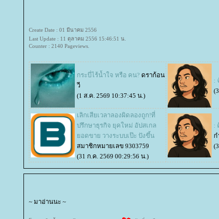
Create Date : 01 มีนาคม 2556
Last Update : 11 ตุลาคม 2556 15:46:51 น.
Counter : 2140 Pageviews.
กระบี่ไร้น้ำใจ หรือ คน?
ดราก้อน
: 
วี
(
(1 ส.ค. 2569 10:37:45 น.)
เลิกเสียเวลาลองผิดลองถูก!ที่
ปรึกษาธุรกิจ ยุคใหม่ อัปสเกล
: 
อดขาย วางระบบเป๊ะ ปังขึ้น
ก๋
สมาชิกหมายเลข 9303759
(
(31 ก.ค. 2569 00:29:56 น.)
~ มาอ่านนะ ~