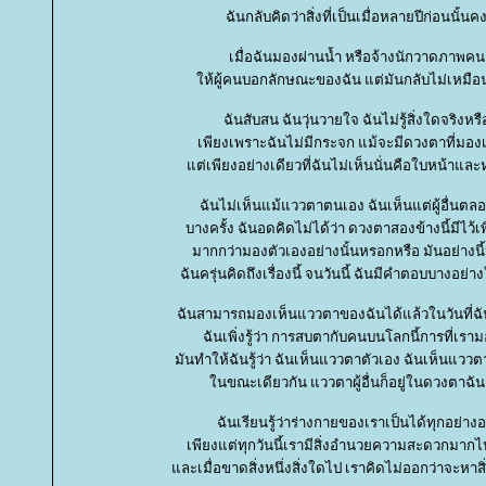
ฉันกลับคิดว่าสิ่งที่เป็นเมื่อหลายปีก่อนนั้นค
เมื่อฉันมองผ่านน้ำ หรือจ้างนักวาดภาพคน
ห้ผู้คนบอกลักษณะของฉัน แต่มันกลับไม่เหมือ
ฉันสับสน ฉันวุ่นวายใจ ฉันไม่รู้สิ่งใดจริงหรื
เพียงเพราะฉันไม่มีกระจก แม้จะมีดวงตาที่มองเห
ต่เพียงอย่างเดียวที่ฉันไม่เห็นนั่นคือใบหน้าแล
ฉันไม่เห็นแม้แววตาตนเอง ฉันเห็นแต่ผู้อื่นตล
บางครั้ง ฉันอดคิดไม่ได้ว่า ดวงตาสองข้างนี้มีไว้เพื
มากกว่ามองตัวเองอย่างนั้นหรอกหรือ มันอย่างนี
ฉันครุ่นคิดถึงเรื่องนี้ จนวันนี้ ฉันมีคำตอบบางอย่า
ฉันสามารถมองเห็นแววตาของฉันได้แล้วในวันที่ฉั
ฉันเพิ่งรู้ว่า การสบตากับคนบนโลกนี้การที่เรา
มันทำให้ฉันรู้ว่า ฉันเห็นแววตาตัวเอง ฉันเห็นแววตา
นขณะเดียวกัน แววตาผู้อื่นก็อยู่ในดวงตาฉัน
ฉันเรียนรู้ว่าร่างกายของเราเป็นได้ทุกอย่างอย
เพียงแต่ทุกวันนี้เรามีสิ่งอำนวยความสะดวกมาก
ละเมื่อขาดสิ่งหนึ่งสิ่งใดไป เราคิดไม่ออกว่าจะหาส