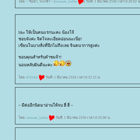
ดย: ~ ริมน้ำ_VoUฟ้า ~ (
rimnam_kobfa
) วันที่: 1 มีนาคม 2556 เวลา:0:20:02 น
like ให้เป็นคนแรกนะคะ น้องโจ้
ชอบจังค่ะ จิตใจละเอียดอ่อนนะเนี่ย!
เขียนในบางสิ่งที่นึกไม่ถึงเลย จินตนาการสูงค่ะ
ขอบคุณสำหรับคำชมจ้า!
นอนหลับฝันดีนะคะ
ดย:
ฝากเธอ
วันที่: 1 มีนาคม 2556 เวลา:0:32:15 น.
~ มีต่ออีกนิดมาอ่านให้จบ ฮี่ ฮี่ ~
ดย:
rimnam_kobfa
วันที่: 1 มีนาคม 2556 เวลา:0:33:06 น.