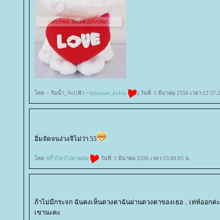
ดย: ~ ริมน้ำ_VoUฟ้า ~ (
rimnam_kobfa
) วันที่: 1 มีนาคม 2556 เวลา:12:57:
อิ่มจัดจนง่วงจิไม่ว่า 55
ดย:
พริ้วไหวไปตามลม
วันที่: 1 มีนาคม 2556 เวลา:13:00:05 น.
ถ้าไม่มีกระจก ฉันคงเห็นดวงตาฉันผ่านดวงตาของเธอ .. เท่ห์ออกค่
เขานะคะ