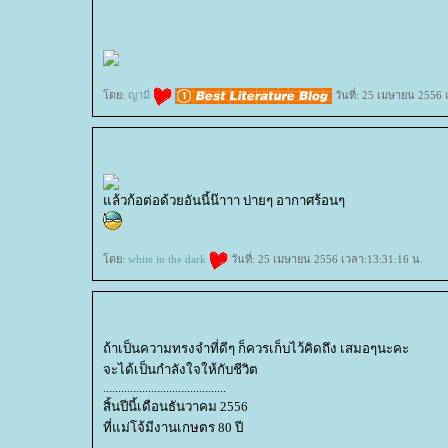
ดย:
ญามี่
วันที่: 25 เมษายน 2556 
ล้วก้อต่อด้วยอันนี้น๊าาา บ่ายๆ อากาศร้อนๆ
ดย:
white in the dark
วันที่: 25 เมษายน 2556 เวลา:13:31:16 น.
ถ้าเป็นความทรงจำที่ดีๆ ก็ควรเก็บไว้คิดถึง เสมอๆนะคะ
จะได้เป็นกำลังใจให้กับชีวิต
.........................................
สิ้นปีนี้เดือนธันวาคม 2556
ที่แม่โจ้มีงานเกษตร 80 ปี
........................................