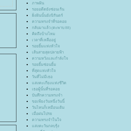
ภาพฝัน
รอยอดีตยังซ่อนเร้น
ฝั่งฝันนั้นยังนิรันดร์
ความทรงจำที่รอคอ
กลับมาแล้ว (ตะพาบ 88)
คิดถึงบ้างไหม
เวลาที่เหลืออยู่
รอยยิ้มแห่งหัวใจ
เส้นสายสุดปลายฟ้า
ความหวังและกำลังใจ
รอยยิ้มซ่อนยิ้ม
ที่สุดแห่งหัวใจ
วันที่ไม่มีเธอ
สงตะเกียงแห่งชีวิต
เธอผู้นั้นที่รอคอ
บันทึกความทรงจำ
ขอเพียงวันหนึ่งวันนี้
วันไหนก็เหมือนเดิม
เมื่อฝนโปร
ความทรงจำในใจ
สงตะวันกลบรุ้ง