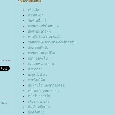
บทความทั้งหมด
เพ้อเจ้อ
ความเหงา
วันที่เหนื่อยล้า
ความทรงจำไม่สิ้นสุด
ังจำฉันได้ไหม
หลงลืมในความทรงจำ
รอยต่อแห่งความทรงจำที่หลงลืม
ส่งความคิดถึง
ความหวังแห่งชีวิต
ก่อนเธอจะไป
comments
เมื่อลมหนาวเยือน
คำบอกลา
อณูแห่งหัวใจ
หากไม่มีฉัน
ลมหายใจแห่งการรอคอ
เพื่อนเก่า (ตะพาบ 90)
หนึ่งในกำลังใจ
เสียงลมหายใจ
2569)
คิดถึงเหลือเกิน
อีกครั้งหนึ่ง