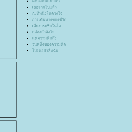
คิดถึงฉันแค่วันนี้
เธอจากไปแล้ว
ณ ที่หนึ่งในดวงใจ
การเดินทางของชีวิต
เสียงกระซิบในใจ
กล่องกำลังใจ
ค่ความคิดถึง
วันหนึ่งของความคิด
ปรดอย่าลืมฉัน