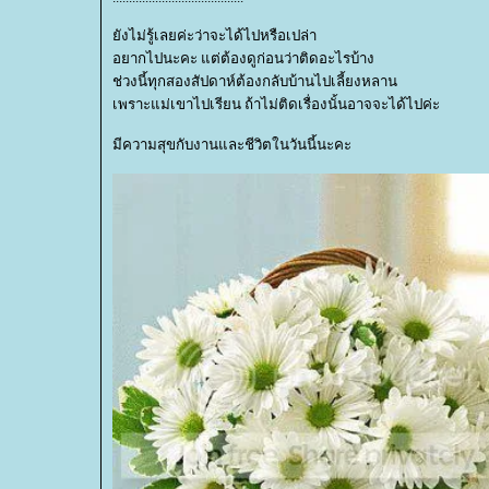
ังไม่รู้เลยค่ะว่าจะได้ไปหรือเปล่า
อยากไปนะคะ แต่ต้องดูก่อนว่าติดอะไรบ้าง
ช่วงนี้ทุกสองสัปดาห์ต้องกลับบ้านไปเลี้ยงหลาน
เพราะแม่เขาไปเรียน ถ้าไม่ติดเรื่องนั้นอาจจะได้ไปค่ะ
มีความสุขกับงานและชีวิตในวันนี้นะคะ