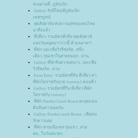
ล่วงผ่านที่...ภูทับเบิก
Gallery:รับปีใหม่ที่ภูทับเบิก
เพชรบูรณ์
สุดสัปดาห์แห่งความสุขของคนไท
มาถึงแล้ว
ที่เที่ยว: รวมมิตรที่เที่ยวสุดสัปดาห์
ห่งวันหยุดยาววววนี้ ห้ามพลาด!!!
ที่พัก:บ่อเกลือวิวรีสอร์ท...หนึ่ง
เดียว..ขุนเขาในสายหมอก...น่าน
Gallery:ที่พักรับความหนาว...บ่อเกลือ
วิวรีสอร์ท...น่าน
Extra Entry :รวมมิตรที่กิน ที่เที่ยว หา
ที่พักโคราชกับนาย 1twenty2 ตอนที่ 1
Gallery:รวมมิตรที่กิน ที่เที่ยว ที่พัก
คราชกับ 1twenty2
ที่พัก:Panther Creek Resort ตะลุยแดน
ดินถิ่นคาวบอยกัน
Gallery:Panther creek Resort...เพื่อคน
รักคาวบอ
ที่พัก:สวนเมืองพร ขุนเขา...สา
ฝน...ในวันสบายๆ