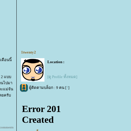
1twenty2
เดือนนี้
Location :
่ 2 แบบ
[ดู Profile ทั้งหมด]
่านไปมา
ผู้ติดตามบล็อก : 9 คน [
?
]
ละแม่จัน
เลยครับ
 comments