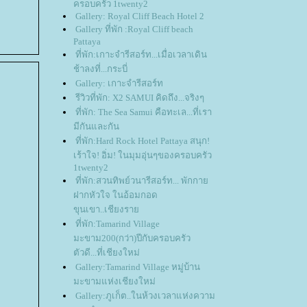
ครอบครัว 1twenty2
Gallery: Royal Cliff Beach Hotel 2
Gallery ที่พัก :Royal Cliff beach
Pattaya
ที่พัก:เกาะจำรีสอร์ท...เมื่อเวลาเดิน
ช้าลงที่...กระบี่
Gallery: เกาะจำรีสอร์ท
รีวิวที่พัก: X2 SAMUI คิดถึง...จริงๆ
ที่พัก: The Sea Samui คือทะเล...ที่เรา
มีกันและกัน
ที่พัก:Hard Rock Hotel Pattaya สนุก!
เร้าใจ! อิ่ม! ในมุมอุ่นๆของครอบครัว
1twenty2
ที่พัก:สวนทิพย์วนารีสอร์ท... พักกา
ฝากหัวใจ ในอ้อมกอด
ขุนเขา..เชียงรา
ที่พัก:Tamarind Village
มะขาม200(กว่า)ปีกับครอบครัว
ตัวดี...ที่เชียงใหม่
Gallery:Tamarind Village หมู่บ้าน
มะขามแห่งเชียงใหม่
Gallery:ภูเก็ต..ในห้วงเวลาแห่งความ