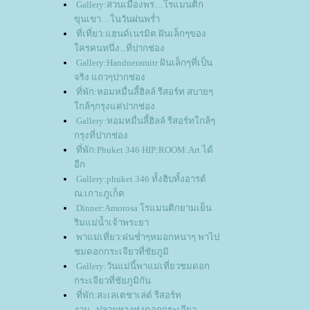
Gallery:สวนเมืองพร…โรแมนติก
ขุนเขา…ในวันฝนพร่ำ
ที่เที่ยว:แฮนด์เนรมิต ฝันเล็กๆของ
ครคนหนึ่ง...ที่ปากช่อง
Gallery:Handneramitr ฝันเล็กๆที่เป็น
จริง แถวๆปากช่อง
ที่พัก:หอมหมื่นลี้ฮิลล์ รีสอร์ท สบายๆ
กล้ๆกรุงแค่ปากช่อง
Gallery:หอมหมื่นลี้ฮิลล์ รีสอร์ทใกล้ๆ
กรุงที่ปากช่อง
ที่พัก:Phuket 346 HIP:ROOM:Art ได้
อีก
Gallery:phuket 346 ทั้งฮิบทั้งอารต์
ณ.เกาะภูเก็ต
Dinner:Amorosa โรแมนติกยามเย็น
ริมแม่น้ำเจ้าพระยา
พาแม่เที่ยว:ฝนช่ำๆหมอกหนาๆ พาไป
ชมดอกกระเจียวที่ชัยภูมิ
Gallery:วันแม่นี้พาแม่เที่ยวชมดอก
กระเจียวที่ชัยภูมิกัน
ที่พัก:สะเลเตชาเล่ต์ รีสอร์ท
งาม...ปลายทางทุ่งดอกกระเจียว