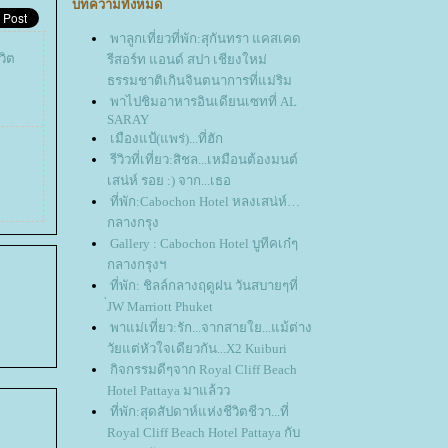
บทความทั้งหมด
พาลูกเที่ยวที่พัก:สุกันทรา แคสเคด
วิต
รีสอร์ท แอนด์ สปา เชียงใหม่
ธรรมชาติเกินจินตนาการที่แม่ริม
พาไปชิมอาหารอินเดียนเซทที่ AL
SARAY
เมืองแป้(แพร่)...ที่ฮัก
รีวิวที่เที่ยว:สิชล...เหมือนต้องมนต์
เสน่ห์ รอย :) จาก...เธอ
ที่พัก:Cabochon Hotel หลงเสน่ห์
กลางกรุง
Gallery : Cabochon Hotel บูทีคเก๋ๆ
กลางกรุงฯ
ที่พัก: ชิลล์กลางฤดูฝน วันสบายๆที่
่JW Marriott Phuket
พาแม่เที่ยว:รัก...จากสายใย...แม้ต่าง
วัยแต่หัวใจเดียวกัน...X2 Kuiburi
กิจกรรมดีๆจาก Royal Cliff Beach
Hotel Pattaya มาแล้วว
ที่พัก:สุดสัปดาห์แห่งชีวิตชีวา...ที่
Royal Cliff Beach Hotel Pattaya กับ