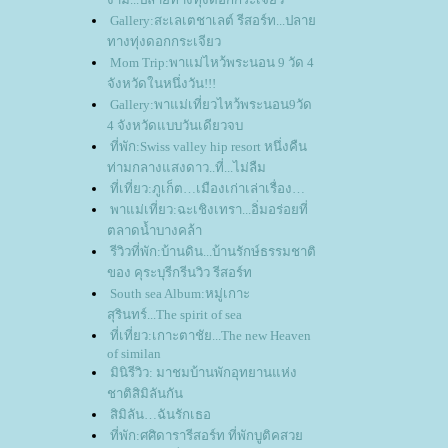
Gallery:สะเลเตชาเลต์ รีสอร์ท...ปลา
ทางทุ่งดอกกระเจียว
Mom Trip:พาแม่ไหว้พระนอน 9 วัด 4
จังหวัดในหนึ่งวัน!!!
Gallery:พาแม่เที่ยวไหว้พระนอน9วัด
4 จังหวัดแบบวันเดียวจบ
ที่พัก:Swiss valley hip resort หนึ่งคืน
ท่ามกลางแสงดาว..ที่...ไม่ลืม
ที่เที่ยว:ภูเก็ต…เมืองเก่าเล่าเรื่อง
พาแม่เที่ยว:ฉะเชิงเทรา...อิ่มอร่อยที่
ตลาดน้ำบางคล้า
รีวิวที่พัก:บ้านดิน...บ้านรักษ์ธรรมชาติ
ของ คุระบุรีกรีนวิว รีสอร์ท
South sea Album:หมู่เกาะ
สุรินทร์...The spirit of sea
ที่เที่ยว:เกาะตาชัย...The new Heaven
of similan
มินิรีวิว: มาชมบ้านพักอุทยานแห่ง
ชาติสิมิลันกัน
สิมิลัน…ฉันรักเธอ
ที่พัก:ศศิดารารีสอร์ท ที่พักบูติคสว