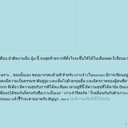
ดือน มัวติดงานนั้น นู้น นี้ จนสุดท้ายจากที่ตั้งใจจะขึ้นให้ได้ในเดือนพค.ก็เลื่อนมา
ยว เพราะ....ชอบนั้นเอง ชอบมากๆซะด้วยสิ สำหรับ เกาะจำ (ในinternet มีการเขียนอยู
ยังคงมีความเป็นธรรมชาติอยู่สูง และเต็มไปด้วยรอยยิ้ม และมิตรภาพของผู้คนที่ผ
 ทีเดียว มีความสุขกับการทีไ่ด้ละเลียดเวลาอยู่ที่นี้ มีความสุขที่ได้พาปัน ปันแ
ื่อนๆได้ชมกันก็ตรงกับชื่อเกาะนั้นเอง " เกาะจำรีสอร์ท " ก็เหมือนกันกับตัวเกาะ
่อนนะ แล้วรีิวิวจะตามมาครับ สัญญา...see u
กดที่ภาพหรือที่นี้ก็ได้ครับ
3