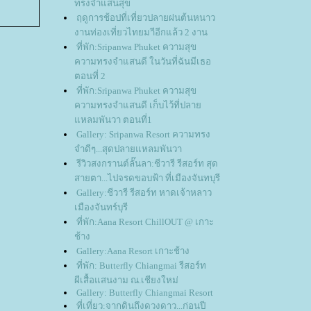
ทรงจำแสนสุข
ฤดูการช้อปที่เที่ยวปลายฝนต้นหนาว
งานท่องเที่ยวไทยมาีอีกแล้ว 2 งาน
ที่พัก:Sripanwa Phuket ความสุข
ความทรงจำแสนดี ในวันที่ฉันมีเธอ
ตอนที่ 2
ที่พัก:Sripanwa Phuket ความสุข
ความทรงจำแสนดี เก็บไว้ที่ปลา
หลมพันวา ตอนที่1
Gallery: Sripanwa Resort ความทรง
จำดีๆ...สุดปลายแหลมพันวา
รีวิวสงกรานต์ลั๊นลา:ชีวารี รีสอร์ท สุด
สายตา...ไปจรดขอบฟ้า ที่เมืองจันทบุรี
Gallery:ชีวารี รีสอร์ท หาดเจ้าหลาว
เมืองจันทร์บุรี
ที่พัก:Aana Resort ChillOUT @ เกาะ
ช้าง
Gallery:Aana Resort เกาะช้าง
ที่พัก: Butterfly Chiangmai รีสอร์ท
ผีเสื้อแสนงาม ณ.เชียงใหม่
Gallery: Butterfly Chiangmai Resort
ที่เที่ยว:จากดินถึงดวงดาว...ก่อนปี