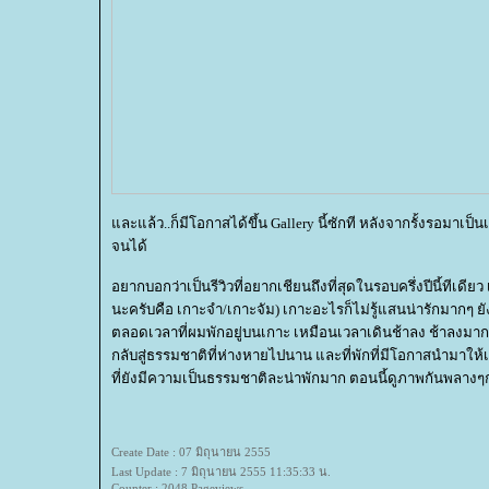
ละแล้ว..ก็มีโอกาสได้ขึ้น Gallery นี้ซักที หลังจากรั้งรอมาเป็นเ
จนได้
อยากบอกว่าเป็นรีวิวที่อยากเชียนถึงที่สุดในรอบครึ่งปีนี้ทีเดี
นะครับคือ เกาะจำ/เกาะจัม) เกาะอะไรก็ไม่รู้แสนน่ารักมากๆ 
ตลอดเวลาที่ผมพักอยู่บนเกาะ เหมือนเวลาเดินช้าลง ช้าลงมากกกก
กลับสู่ธรรมชาติที่ห่างหายไปนาน และที่พักที่มีโอกาสนำมาให้เพ
ที่ยังมีความเป็นธรรมชาติละน่าพักมาก ตอนนี้ดูภาพกันพลางๆก
Create Date : 07 มิถุนายน 2555
Last Update : 7 มิถุนายน 2555 11:35:33 น.
Counter : 2048 Pageviews.