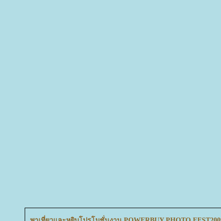
พาเที่ยวและหยิบโปรโมชั่นงาน POWERBUY PHOTO FEST200