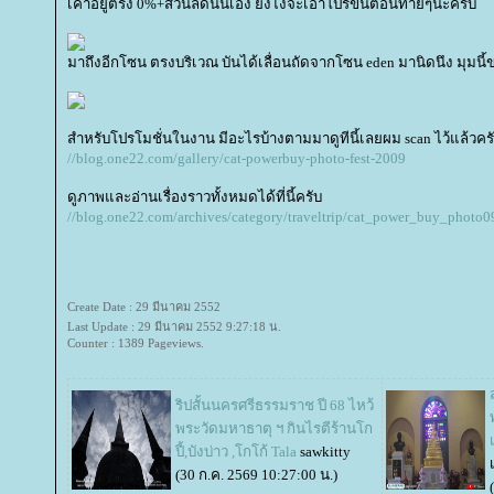
เค้าอยู่ตรง 0%+ส่วนลดนั้นเอง ยังไงจะเอาโปรขึ้นตอนท้ายๆนะครับ
มาถึงอีกโซน ตรงบริเวณ บันได้เลื่อนถัดจากโซน eden มานิดนึง มุมน
สำหรับโปรโมชั่นในงาน มีอะไรบ้างตามมาดูทีนี้เลยผม scan ไว้แล้วคร
//blog.one22.com/gallery/cat-powerbuy-photo-fest-2009
ดูภาพและอ่านเรื่องราวทั้งหมดได้ที่นี้ครับ
//blog.one22.com/archives/category/traveltrip/cat_power_buy_photo0
Create Date : 29 มีนาคม 2552
Last Update : 29 มีนาคม 2552 9:27:18 น.
Counter : 1389 Pageviews.
ริปสั้นนครศรีธรรมราช ปี 68 ไหว้
พระวัดมหาธาตุ ฯ กินไรตีร้านโก
ปี้,บังบ่าว ,โกโก้ Tala
sawkitty
(30 ก.ค. 2569 10:27:00 น.)