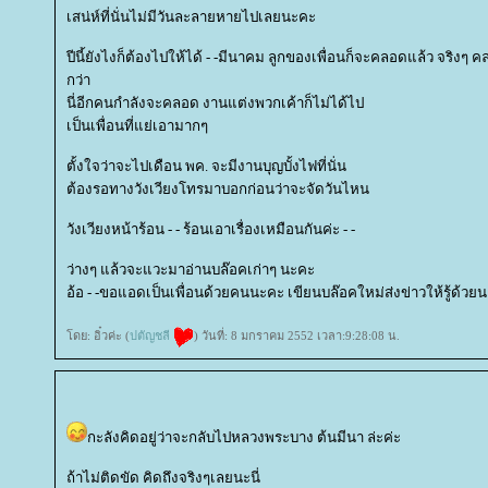
เสน่ห์ที่นั่นไม่มีวันละลายหายไปเลยนะคะ
ปีนี้ยังไงก็ต้องไปให้ได้ - -มีนาคม ลูกของเพื่อนก็จะคลอดแล้ว จริง
กว่า
นี่อีกคนกำลังจะคลอด งานแต่งพวกเค้าก็ไม่ได้ไป
เป็นเพื่อนที่แย่เอามากๆ
ตั้งใจว่าจะไปเดือน พค. จะมีงานบุญบั้งไฟที่นั่น
ต้องรอทางวังเวียงโทรมาบอกก่อนว่าจะจัดวันไหน
วังเวียงหน้าร้อน - - ร้อนเอาเรื่องเหมือนกันค่ะ - -
ว่างๆ แล้วจะแวะมาอ่านบล๊อคเก่าๆ นะคะ
อ้อ - -ขอแอดเป็นเพื่อนด้วยคนนะคะ เขียนบล๊อคใหม่ส่งข่าวให้รู้ด้วย
ดย: อิ๋วค่ะ (
ปตัญชลี
) วันที่: 8 มกราคม 2552 เวลา:9:28:08 น.
กะลังคิดอยู่ว่าจะกลับไปหลวงพระบาง ต้นมีนา ล่ะค่ะ
ถ้าไม่ติดขัด คิดถึงจริงๆเลยนะนี่