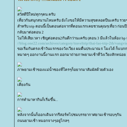
สวัสดีปีใหม่ทุกๆคน ครับ
เที่ยวกันสนุกสนานไหมครับ ยังไงขอให้มีความสุขตลอดปีนะครับ รวยๆ
สำหรับ trip ตอนนี้เป็นตอนต่อจากที่ตอนแรกเคยชวนคุณๆเที่ยว ก่อนปีใ
กลับมาต่อตอน 2
ไม่ให้เสียเวลา เชิญต่อตอน2กันดีกว่านะครับ (ตอน 3 มีแล้วในห้อง bp แล
//blog.one22.com/archives/category/traveltrip/thai-lao-trip-2th/vangv
ขอเริ่มกันตรงเช้าวันแรกของวังเวียง ผมตื่นประมาณ 6 โมงได้ ก็แบกก
หมาดๆ ออกงานนี้งานแรก ออกมาถ่ายภาพยามเช้าที่วังเวียงสักหน่อย
ภาพยามเช้าของแม่น้ำซองที่ใครๆก็อยากมาสัมผัสด้วยตัวเอง
เคียงกัน
การทำมาหากินก็เริ่มขึ้น...
หลังจากนั้นก็ออกเดินจากรีสอร์ทไปชมบรรยากาศยามเช้ารอบๆกัน
ถนนยามเช้า หมอกจางๆอยู่ไกลๆ