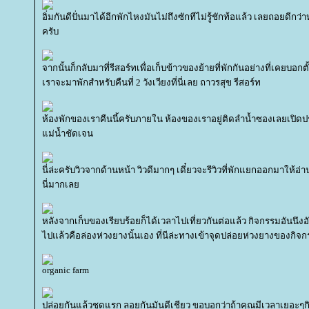
อิ่มกันดีปั่นมาได้อีกพักไหงมันไม่ถึงซักทีไม่รู้ชักท้อแล้ว เลยถอยดีกว่า
ครับ
จากนั้นก็กลับมาที่รีสอร์ทเพื่อเก็บข้าวของย้ายที่พักกันอย่างที่เคยบอก
เราจะมาพักสำหรับคืนที่ 2 วังเวียงที่นี่เลย ถาวรสุข รีสอร์ท
ห้องพักของเราคืนนี้ครับภายใน ห้องของเราอยู่ติดลำน้ำซองเลยเปิดปร
ม่น้ำชัดเจน
นี่ล่ะครับวิวจากด้านหน้า วิวดีมากๆ เดี๋ยวจะรีวิวที่พักแยกออกมาให้อ่า
นี่มากเล
หลังจากเก็บของเรียบร้อยก็ได้เวลาไปเที่ยวกันต่อแล้ว กิจกรรมอันนึงอั
ไปแล้วคือล่องห่วงยางนั้นเอง ที่นีล่ะทางเข้าจุดปล่อยห่วงยางของกิจกร
organic farm
ปล่อยกันแล้วชุดแรก ลอยกันมันดีเชียว ขอบอกว่าถ้าคุณมีเวลาเยอะๆกิ