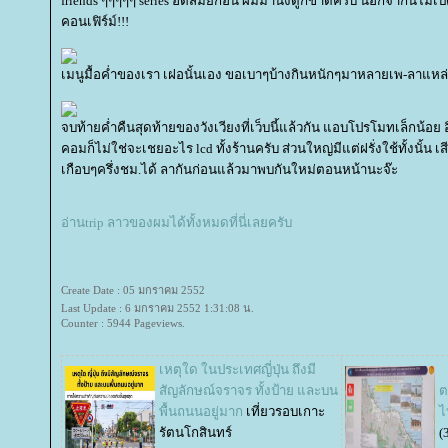
friends ๆๆๆๆๆ series ฮิตสมัยก่อน ผมมานั่งดูก็ขำดีครับ นอกจากนี้ไม่เป
คอนเฟิร์ม์!!!
เมนูมื้อค่ำของเรา เฝอนั้นเอง ขอเบาๆบ้างกินหนักๆมาหลายเพ-ลาแหล
จบท้ายค่ำคืนสุดท้ายของวังเวียงที่เว็บนี้แล้วกัน แอบโปรโมทเล็กน้อย อิอ
คอมก็ไม่ใช่จะเชยอะไร lcd ทั้งร้านครับ ส่วนใหญ่มีแต่ฝรั่งใช้ทั้งนั้น 
เกือบๆครึ่งชม.ได้ ลากันก่อนแล้วมาพบกันใหม่ตอนหน้านะจ๊ะ
อ่านtrip ลาวของผมได้ทั้งหมดที่นี่เลยครับ
Create Date : 05 มกราคม 2552
Last Update : 6 มกราคม 2552 1:31:08 น.
Counter : 5944 Pageviews.
เหตุใด ในประเทศญี่ปุ่น ถึงมี
สัญลักษณ์จราจร ทั้งป้าย และบน
ต
พื้นถนนอยู่มาก
เที่ยวรอบเกาะ
รัตนโกสินทร์
(