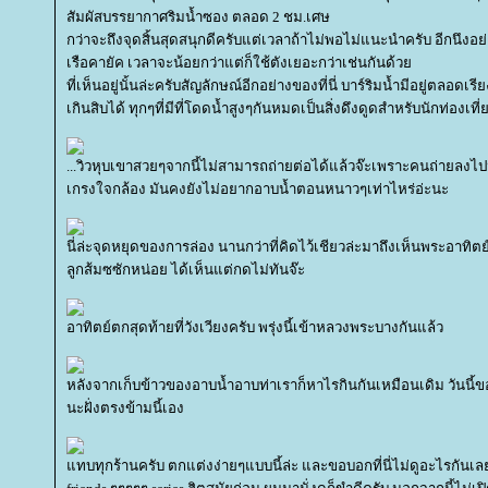
สัมผัสบรรยากาศริมน้ำซอง ตลอด 2 ชม.เศษ
กว่าจะถึงจุดสิ้นสุดสนุกดีครับแต่เวลาถ้าไม่พอไม่แนะนำครับ อีกนึงอย
เรือคายัค เวลาจะน้อยกว่าแต่ก็ใช้ตังเยอะกว่าเช่นกันด้ว
ที่เห็นอยู่นั้นล่ะครับสัญลักษณ์อีกอย่างของที่นี่ บาร์ริมน้ำมีอยู่ตลอด
เกินสิบได้ ทุกๆที่มีที่โดดน้ำสูงๆกันหมดเป็นสิ่งดึงดูดสำหรับนักท่องเท
...วิวหุบเขาสวยๆจากนี้ไม่สามารถถ่ายต่อได้แล้วจ๊ะเพราะคนถ่ายลง
เกรงใจกล้อง มันคงยังไม่อยากอาบน้ำตอนหนาวๆเท่าไหร่อ่ะนะ
นี่ล่ะจุดหยุดของการล่อง นานกว่าที่คิดไว้เชียวล่ะมาถึงเห็นพระอาทิ
ลูกส้มซซักหน่อย ได้เห็นแต่กดไม่ทันจ๊ะ
อาทิตย์ตกสุดท้ายที่วังเวียงครับ พรุ่งนี้เข้าหลวงพระบางกันแล้ว
หลังจากเก็บข้าวของอาบน้ำอาบท่าเราก็หาไรกินกันเหมือนเดิม วันนี้ข
นะฝั่งตรงข้ามนี้เอง
ทบทุกร้านครับ ตกแต่งง่ายๆแบบนี้ล่ะ และขอบอกที่นี่ไม่ดูอะไรกันเล