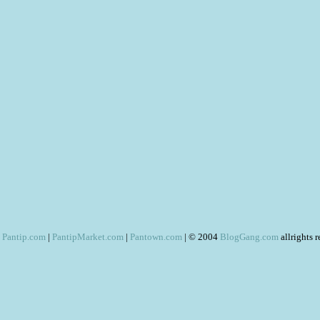
Pantip.com
|
PantipMarket.com
|
Pantown.com
| © 2004
BlogGang.com
allrights 