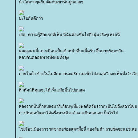
น้ำใสมากๆครับ ตัดกับเขาหินปูนสวยๆ
ป่ะไปกันดีกว่า
เอ่อ...ความรู้สึกแรกที่เห็น นี้ฉันต้องขึ้นไปถึงนู้นจริงๆเหรอนี้
คุณลุงคนนี้แกเหมือนเป็นเจ้าหน้าที่บนนี้ครับ ขึ้นมาพร้อมๆกัน
หอบกันตลอดทางทั้งผมทั้งลุง
ภายในถ้ำ ข้างในไม่ลึกมากนะครับ แต่เข้าไปจนสุดวิวจะเห็นทั้งวังเวีย
ทิวทัศน์ที่คุณจะได้เห็นเมื่อขึ้นไปบนสุด
หลังจากนั้นก็กลับลงมาก็เกือบๆเที่ยงพอดีครับ เรากะปั่นไปถึงสถานีขน
บางกันต่อปั่นมาได้ครึ่งทางหิวแล้วแวะกินก่อนจะเป็นไรไป
ไข่เจียวเมืองลาว รสชาดอร่อยสุดๆมื้อนี้ ลองส้มตำ ลาบซัดซะแปร่เล