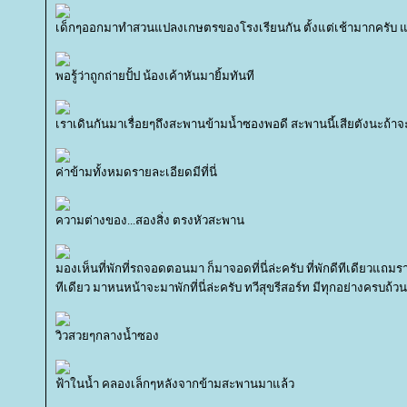
เด็กๆออกมาทำสวนแปลงเกษตรของโรงเรียนกัน ตั้งแต่เช้ามากครับ 
พอรู้ว่าถูกถ่ายปั้ป น้องเค้าหันมายิ้มทันที
เราเดินกันมาเรื่อยๆถึงสะพานข้ามน้ำซองพอดี สะพานนี้เสียตังนะถ้าจ
ค่าข้ามทั้งหมดรายละเอียดมีที่นี่
ความต่างของ...สองสิ่ง ตรงหัวสะพาน
มองเห็นที่พักที่รถจอดตอนมา ก็มาจอดที่นี่ล่ะครับ ที่พักดีทีเดียวแถมราค
ทีเดียว มาหนหน้าจะมาพักที่นี่ล่ะครับ ทวีสุขรีสอร์ท มีทุกอย่างครบถ้ว
วิวสวยๆกลางน้ำซอง
ฟ้าในน้ำ คลองเล็กๆหลังจากข้ามสะพานมาแล้ว