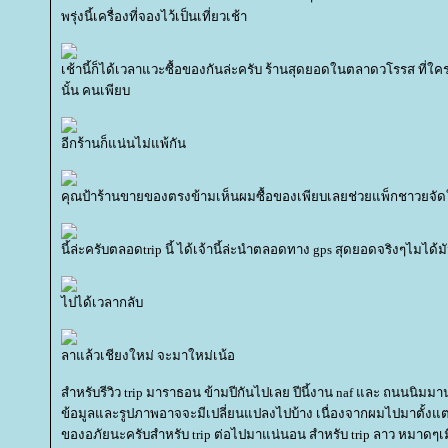
พรุ่งนี้เครื่องที่จองไว้เป็นเที่ยวเช้า
เช้านี้ก็ได้เวลาแวะซื้อของกันล่ะครับ ร้านสุดยอดในตลาดวโรรส ที่ใค
นั้น คนเพียบ
อีกร้านก็แน่นไม่แพ้กัน
คุณป้าร้านขายของตรงข้ามเห็นผมซื้อของเพียบเลยช่วยแพ็กชาวยจัด
นี้ล่ะครับตลอดtrip นี้ ได้เจ้านี้ล่ะนำตลอดทาง gps สุดยอดจริงๆไมได้
ไปได้เวลากลับ
ลาแล้วเชียงใหม่ จะมาใหม่เน้อ
สำหรับรีวิว trip มาราธอน ข้ามปีกันไปเลย ปีนี้งาน naf และ ถนนนิมมา
ข้อมูลและรูปภาพอาจจะมีเปลี่ยนแปลงไปบ้าง เนื่องจากผมไปมาตั้งแ
ของอภัยนะครับสำหรับ trip ต่อไปมาแน่นอน สำหรับ trip ลาว หมาดๆเมื่อว