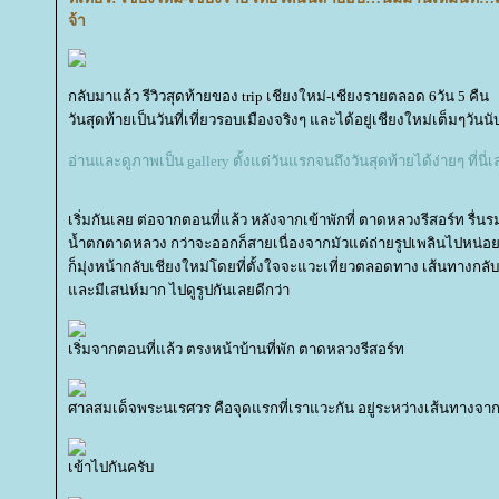
จ้า
กลับมาแล้ว รีวิวสุดท้ายของ trip เชียงใหม่-เชียงรายตลอด 6วัน 5 คืน
วันสุดท้ายเป็นวันที่เที่ยวรอบเมืองจริงๆ และได้อยู่เชียงใหม่เต็มๆวัน
อ่านและดูภาพเป็น gallery ตั้งแต่วันแรกจนถึงวันสุดท้ายได้ง่ายๆ ที่นี่
เริ่มกันเลย ต่อจากตอนที่แล้ว หลังจากเข้าพักที่ ตาดหลวงรีสอร์ท รื่นร
น้ำตกตาดหลวง กว่าจะออกก็สายเนื่องจากมัวแต่ถ่ายรูปเพลินไปหน่อย
ก็มุ่งหน้ากลับเชียงใหม่โดยที่ตั้งใจจะแวะเที่ยวตลอดทาง เส้นทางกล
ละมีเสน่ห์มาก ไปดูรูปกันเลยดีกว่า
เริ่มจากตอนที่แล้ว ตรงหน้าบ้านที่พัก ตาดหลวงรีสอร์ท
ศาลสมเด็จพระนเรศวร คือจุดแรกที่เราแวะกัน อยู่ระหว่างเส้นทางจาก
เข้าไปกันครับ