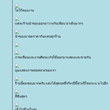
ลโก้ของงาน
ต่ละร้านนำของออกมาวางกันเพียบ น่าเดินมากๆ
นำของมาลดราคากันแทบทุกร้าน
ภาพเขียนและงานศิลปะเก๋ๆก็มีออกมาแสดงและขายกัน
มุมแสดงภาพพ่อหลวงของเรา
ร้านนี้ผมชอบมากครับ แต่งได้สุดฤทธิ์จริงๆปีนี้ช่วงปีใหม่จะแวะไปอีก
สีสันสุดๆ
เข้าไปข้างในล่ะ