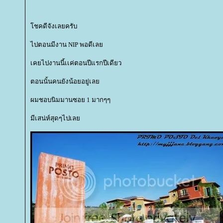
ชคดีจังเลยครับ
ไปตอนมีงาน NIP พอดีเล
เคยไปงานนี้เเค่ตอนปีแรกปีเดียว
ตอนนั้นคนยังน้อยอยู่เล
ผมชอบนิมมานซอย 1 มากๆๆ
มีเสน่ห์สุดๆไปเล