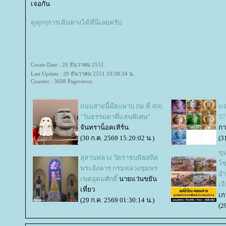
เจอกัน
ดูทุกๆการเดินทางได้ที่นี่เลยครับ
Create Date : 20 ธันวาคม 2551
Last Update : 20 ธันวาคม 2551 10:38:34 น.
Counter : 3608 Pageviews.
ถนนสายนี้มีตะพาบ กม.ที่ 406
จก
"วันธรรมดาที่แสนพิเศษ"
57
จันทราน็อคเทิร์น
ก
(30 ก.ค. 2569 15:20:02 น.)
(3
ขุ
สุสานหลวง วัดราชบพิธสถิต
ขง
พระอังคาร กรมหลวงชุมพร
อำ
เขตอุดมศักดิ์
นายแว่นขยัน
เจ
เที่ยว
เก
(29 ก.ค. 2569 01:30:14 น.)
(2