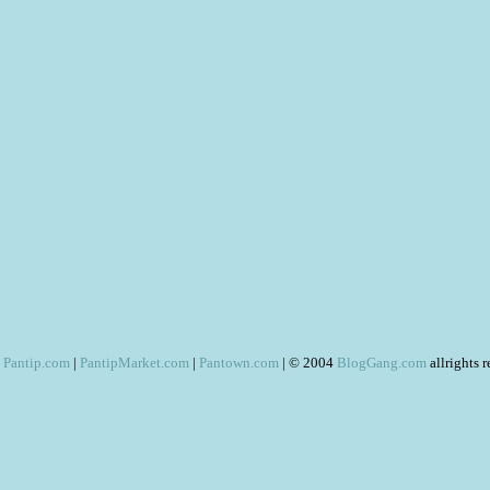
Pantip.com
|
PantipMarket.com
|
Pantown.com
| © 2004
BlogGang.com
allrights 