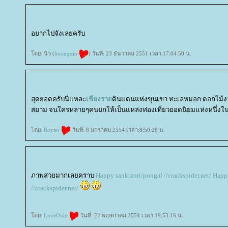
อยากไปจังเลยครับ
ดย: นิว (
limingxin
) วันที่: 23 ธันวาคม 2551 เวลา:17:04:50 น.
สุดยอดครับนี่แหละ
เชียงรา
ดินแดนแห่งขุนเขา ทะเลหมอก ดอกไม้ง
สยาม จนใครหลายๆคนยกให้เป็นแหล่งท่องเที่ยวยอดนิยมแห่งหนึ่ง
ดย:
Royter
วันที่: 8 มกราคม 2554 เวลา:8:50:28 น.
ภาพสวยมากเลยคราบ
Happy sankranti/pongal //crackspider.net/
Happy
//crackspider.net/
ดย:
LoveOnly
วันที่: 22 พฤษภาคม 2554 เวลา:19:53:16 น.