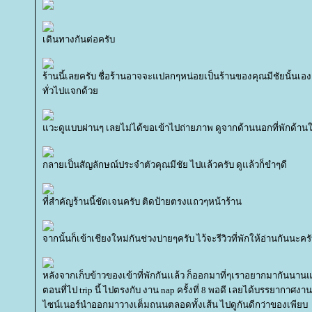
เดินทางกันต่อครับ
ร้านนี้เลยครับ ชื่อร้านอาจจะแปลกๆหน่อยเป็นร้านของคุณมีชัยนั้นเอง
ทั่วไปแจกด้ว
วะดูแบบผ่านๆ เลยไม่ได้ขอเข้าไปถ่ายภาพ ดูจากด้านนอกที่พักด้าน
กลายเป็นสัญลักษณ์ประจำตัวคุณมีชัย ไปแล้วครับ ดูแล้วก็ขำๆดี
ที่สำคัญร้านนี้ชัดเจนครับ ติดป้ายตรงแถวๆหน้าร้าน
จากนั้นก็เข้าเชียงใหม่กันช่วงบ่ายๆครับ ไว้จะรีวิวที่พักให้อ่านกันนะครั
หลังจากเก็บข้าวของเข้าที่พักกันเเล้ว ก็ออกมาที่ๆเราอยากมากันนานแ
ตอนที่ไป trip นี้ ไปตรงกับ งาน nap ครั้งที่ 8 พอดี เลยได้บรรยากาศง
ไซน์เนอร์นำออกมาวางเต็มถนนตลอดทั้งเส้น ไปดูกันดีกว่าของเพียบ