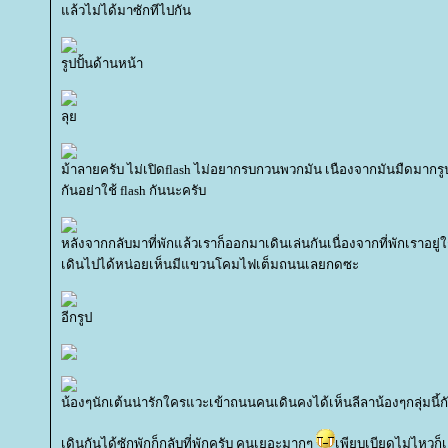
ล้วไม่ได้มาซักทีไปกัน
รูปปั้นด้านหน้า
ลุ
ม้าลายครับ ไม่เปิดflash ไม่อยากรบกวนพวกมัน เนืองจากมันมืดมากรูป
กันอย่าใช้ flash กันนะครับ
หลังจากกลับมาที่พักแล้วเราก็ออกมาเดินเล่นกันเนื่องจากที่พักเราอย
เดินไปได้หน่อยเห็นมีแขวนโคมไฟเต็มถนนเลยกดซะ
อีกรูป
น้องๆนักเต้นน่ารักใครแวะเข้าถนนคนเดินคงได้เห็นลีลาน้องๆกลุ่มนี้กัน
เดินกันได้ซักพักก็กลับที่พักครับ คนเยอะมากๆ
เพียบเบียดไม่ไหวก็