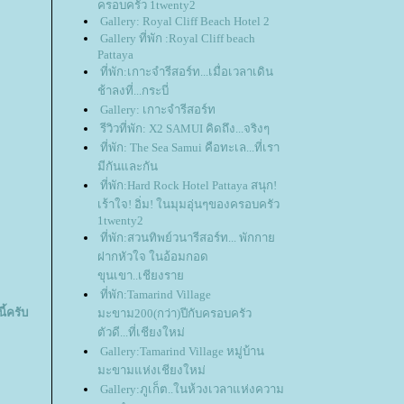
ครอบครัว 1twenty2
Gallery: Royal Cliff Beach Hotel 2
Gallery ที่พัก :Royal Cliff beach
Pattaya
ที่พัก:เกาะจำรีสอร์ท...เมื่อเวลาเดิน
ช้าลงที่...กระบี่
Gallery: เกาะจำรีสอร์ท
รีวิวที่พัก: X2 SAMUI คิดถึง...จริงๆ
ที่พัก: The Sea Samui คือทะเล...ที่เรา
มีกันและกัน
ที่พัก:Hard Rock Hotel Pattaya สนุก!
เร้าใจ! อิ่ม! ในมุมอุ่นๆของครอบครัว
1twenty2
ที่พัก:สวนทิพย์วนารีสอร์ท... พักกา
ฝากหัวใจ ในอ้อมกอด
ขุนเขา..เชียงรา
ที่พัก:Tamarind Village
ี้ครับ
มะขาม200(กว่า)ปีกับครอบครัว
ตัวดี...ที่เชียงใหม่
Gallery:Tamarind Village หมู่บ้าน
มะขามแห่งเชียงใหม่
Gallery:ภูเก็ต..ในห้วงเวลาแห่งความ