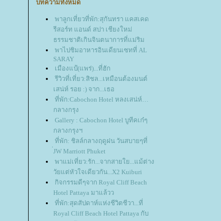
บทความทั้งหมด
พาลูกเที่ยวที่พัก:สุกันทรา แคสเคด
รีสอร์ท แอนด์ สปา เชียงใหม่
ธรรมชาติเกินจินตนาการที่แม่ริม
พาไปชิมอาหารอินเดียนเซทที่ AL
SARAY
เมืองแป้(แพร่)...ที่ฮัก
รีวิวที่เที่ยว:สิชล...เหมือนต้องมนต์
เสน่ห์ รอย :) จาก...เธอ
ที่พัก:Cabochon Hotel หลงเสน่ห์
กลางกรุง
Gallery : Cabochon Hotel บูทีคเก๋ๆ
กลางกรุงฯ
ที่พัก: ชิลล์กลางฤดูฝน วันสบายๆที่
่JW Marriott Phuket
พาแม่เที่ยว:รัก...จากสายใย...แม้ต่าง
วัยแต่หัวใจเดียวกัน...X2 Kuiburi
กิจกรรมดีๆจาก Royal Cliff Beach
Hotel Pattaya มาแล้วว
ที่พัก:สุดสัปดาห์แห่งชีวิตชีวา...ที่
Royal Cliff Beach Hotel Pattaya กับ