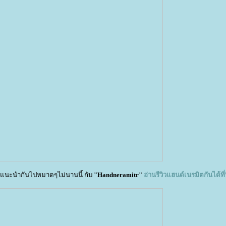
ึ่งแนะนำกันไปหมาดๆไม่นานนี้ กับ
"Handneramitr"
อ่านรีวิวแฮนด์เนรมิตกันได้ที่น