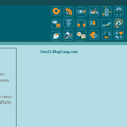
One22.BlogGang.com
ใคร
น้องคน
ิม เจตนา
่ได้รับ