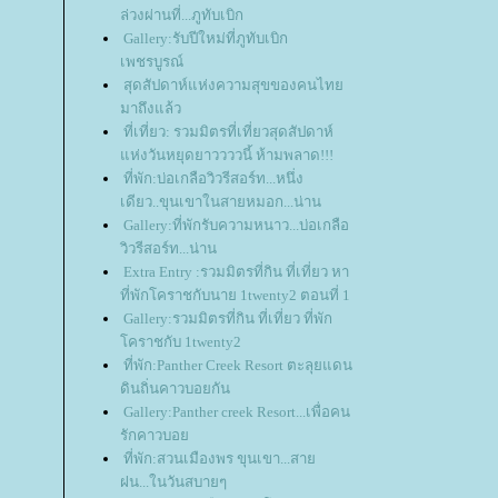
ล่วงผ่านที่...ภูทับเบิก
Gallery:รับปีใหม่ที่ภูทับเบิก
เพชรบูรณ์
สุดสัปดาห์แห่งความสุขของคนไท
มาถึงแล้ว
ที่เที่ยว: รวมมิตรที่เที่ยวสุดสัปดาห์
ห่งวันหยุดยาววววนี้ ห้ามพลาด!!!
ที่พัก:บ่อเกลือวิวรีสอร์ท...หนึ่ง
เดียว..ขุนเขาในสายหมอก...น่าน
Gallery:ที่พักรับความหนาว...บ่อเกลือ
วิวรีสอร์ท...น่าน
Extra Entry :รวมมิตรที่กิน ที่เที่ยว หา
ที่พักโคราชกับนาย 1twenty2 ตอนที่ 1
Gallery:รวมมิตรที่กิน ที่เที่ยว ที่พัก
คราชกับ 1twenty2
ที่พัก:Panther Creek Resort ตะลุยแดน
ดินถิ่นคาวบอยกัน
Gallery:Panther creek Resort...เพื่อคน
รักคาวบอ
ที่พัก:สวนเมืองพร ขุนเขา...สา
ฝน...ในวันสบายๆ