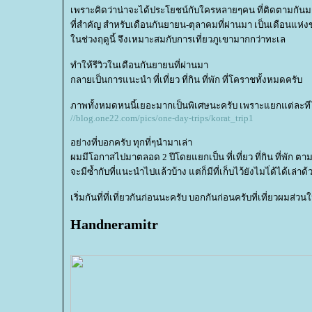
เพราะคิดว่าน่าจะได้ประโยชน์กับใครหลายๆคน ที่ติดตามกัน
ที่สำคัญ สำหรับเดือนกันยายน-ตุลาคมที่ผ่านมา เป็นเดือนแห่
นช่วงฤดูนี้ จึงเหมาะสมกับการเที่ยวภูเขามากกว่าทะเล
ทำให้รีวิวในเดือนกันยายนที่ผ่านมา
กลายเป็นการแนะนำ ที่เที่ยว ที่กิน ที่พัก ที่โคราชทั้งหมดครับ
ภาพทั้งหมดหนนี้เยอะมากเป็นพิเศษนะครับ เพราะแยกแต่ละทีไว
//blog.one22.com/pics/one-day-trips/korat_trip1
อย่างที่บอกครับ ทุกที่ๆนำมาเล่า
ผมมีโอกาสไปมาตลอด 2 ปีโดยแยกเป็น ที่เที่ยว ที่กิน ที่พัก ตาม 
จะมีซ้ำกับที่แนะนำไปแล้วบ้าง แต่ก็มีที่เก็บไว้ยังไมไ่ด้ได้เล
เริ่มกันที่ที่เที่ยวกันก่อนนะครับ บอกกันก่อนครับที่เที่ยวผมส่
Handneramitr