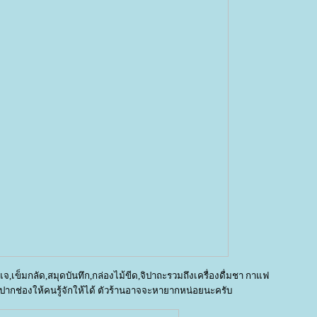
แจ,เข็มกลัด,สมุดบันทึก,กล่องไม้ขีด,จิปาถะรวมถึงเครื่องดื่มชา กาแฟ
ากช่องให้คนรู้จักให้ได้ ตัวร้านอาจจะหายากหน่อยนะครับ