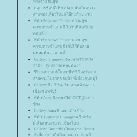
ทรงจำแสนสุข
ฤดูการช้อปที่เที่ยวปลายฝนต้นหนาว
งานท่องเที่ยวไทยมาีอีกแล้ว 2 งาน
ที่พัก:Sripanwa Phuket ความสุข
ความทรงจำแสนดี ในวันที่ฉันมีเธอ
ตอนที่ 2
ที่พัก:Sripanwa Phuket ความสุข
ความทรงจำแสนดี เก็บไว้ที่ปลา
หลมพันวา ตอนที่1
Gallery: Sripanwa Resort ความทรง
จำดีๆ...สุดปลายแหลมพันวา
รีวิวสงกรานต์ลั๊นลา:ชีวารี รีสอร์ท สุด
สายตา...ไปจรดขอบฟ้า ที่เมืองจันทบุรี
Gallery:ชีวารี รีสอร์ท หาดเจ้าหลาว
เมืองจันทร์บุรี
ที่พัก:Aana Resort ChillOUT @ เกาะ
ช้าง
Gallery:Aana Resort เกาะช้าง
ที่พัก: Butterfly Chiangmai รีสอร์ท
ผีเสื้อแสนงาม ณ.เชียงใหม่
Gallery: Butterfly Chiangmai Resort
ที่เที่ยว:จากดินถึงดวงดาว...ก่อนปี