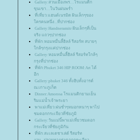
Gallery:สวนเมืองพร…โรแมนติก
ขุนเขา…ในวันฝนพร่ำ
ที่เที่ยว:แฮนด์เนรมิต ฝันเล็กๆของ
ครคนหนึ่ง...ที่ปากช่อง
Gallery:Handneramitr ฝันเล็กๆที่เป็น
จริง แถวๆปากช่อง
ที่พัก:หอมหมื่นลี้ฮิลล์ รีสอร์ท สบายๆ
กล้ๆกรุงแค่ปากช่อง
Gallery:หอมหมื่นลี้ฮิลล์ รีสอร์ทใกล้ๆ
กรุงที่ปากช่อง
ที่พัก:Phuket 346 HIP:ROOM:Art ได้
อีก
Gallery:phuket 346 ทั้งฮิบทั้งอารต์
ณ.เกาะภูเก็ต
Dinner:Amorosa โรแมนติกยามเย็น
ริมแม่น้ำเจ้าพระยา
พาแม่เที่ยว:ฝนช่ำๆหมอกหนาๆ พาไป
ชมดอกกระเจียวที่ชัยภูมิ
Gallery:วันแม่นี้พาแม่เที่ยวชมดอก
กระเจียวที่ชัยภูมิกัน
ที่พัก:สะเลเตชาเล่ต์ รีสอร์ท
งาม...ปลายทางทุ่งดอกกระเจียว