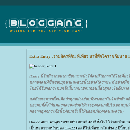
Extra Entry :รวมมิตรที่กิน ที่เที่ยว หาที่พักโคราชกับนาย 
(Entry นี้ในทีแรกอยากเขียนแนะนำให้คนมีโอกาสได้ไปเที่ยวโค
หลายๆคนที่ชื่นชอบภูเขาและสายน้ำอย่างโคราช แต่ อย่างที่ทรา
ไทยได้รับผลกระทบครั้งนี้มากมายจนตอนนี้ล่าสุดลงไปถึงภาคใ
ต่ด้วยเจตนาที่ผมคิดว่าทุกอย่างย่อมมีทางออกในไม่ช้าฟ้าหลั
ของผมที่ตั้งไว้แต่แรกคงจะช่วยให้เราๆทุกคนกลับไป อุดหนุนพี
ผลจากอุทกกระภัยน้ำท่อมครั้งนี้ให้ปลอดภัยทุกคนนะครับ )
One22 อยากพาคุณๆมาพบกับ ตอนพิเศษที่ตั้งใจไว้ว่าจะทำม
เป็นตอนรวมทริบของ One22 เอง ที่ไปเที่ยวมาในช่วง 2 ปีนี้กั