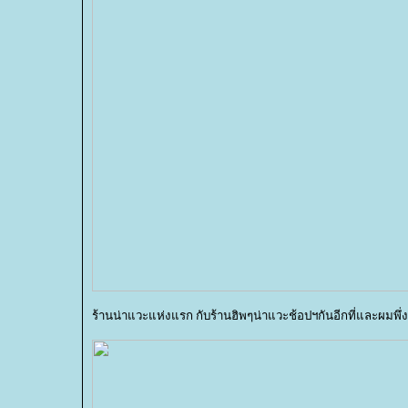
ร้านน่าแวะแห่งแรก กับร้านฮิพๆน่าแวะช้อปฯกันอีกที่และผมพ