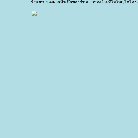
ร้านขายของฝากที่ระลึกของย่านปากช่องร้านที่ไม่ใหญ่โตใดๆแ