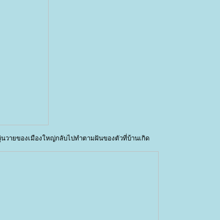
วามวุ่นวายของเมืองใหญ่กลับไปทำตามฝันของตัวที่บ้านเกิด