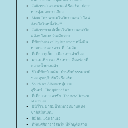
Gallery:สะเลเตชาเลต์ รีสอร์ท...ปลา
ทางทุ่งดอกกระเจียว
Mom Trip:พาแม่ไหว้พระนอน 9 วัด 4
จังหวัดในหนึ่งวัน!!!
Gallery:พาแม่เที่ยวไหว้พระนอน9วัด
4 จังหวัดแบบวันเดียวจบ
ที่พัก:Swiss valley hip resort หนึ่งคืน
ท่ามกลางแสงดาว..ที่...ไม่ลืม
ที่เที่ยว:ภูเก็ต…เมืองเก่าเล่าเรื่อง
พาแม่เที่ยว:ฉะเชิงเทรา...อิ่มอร่อยที่
ตลาดน้ำบางคล้า
รีวิวที่พัก:บ้านดิน...บ้านรักษ์ธรรมชาติ
ของ คุระบุรีกรีนวิว รีสอร์ท
South sea Album:หมู่เกาะ
สุรินทร์...The spirit of sea
ที่เที่ยว:เกาะตาชัย...The new Heaven
of similan
มินิรีวิว: มาชมบ้านพักอุทยานแห่ง
ชาติสิมิลันกัน
สิมิลัน…ฉันรักเธอ
ที่พัก:ศศิดารารีสอร์ท ที่พักบูติคสว