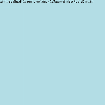
ต่รวมของกิ๊บเก๋ไว้มากมาย จนได้ลงหนังสือแนะนำท่องเที่ยวไปบ้างแล้ว