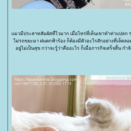
มวมีประสาทสัมผัสที่ไวมาก เมื่อไหร่ที่เห็นเขาทำท่าแปลก ๆ
ไม่รถขยะมา ฝนตกฟ้าร้อง ก็ต้องมีตัวอะไรสักอย่างที่เล็ดล
อยู่ไม่เป็นสุข กว่าจะรู้ว่าคืออะไร ก็เมื่อภารกิจเสร็จสิ้น 