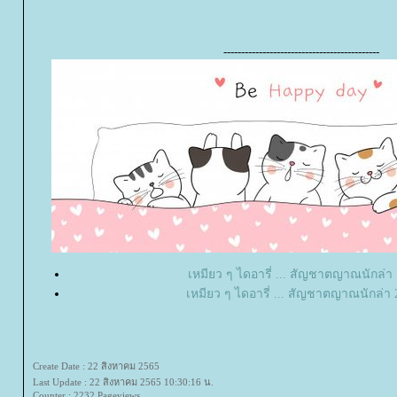
--------------------------------------------
เหมียว ๆ ไดอารี่ ... สัญชาตญาณนักล่า 
เหมียว ๆ ไดอารี่ ... สัญชาตญาณนักล่า 
Create Date : 22 สิงหาคม 2565
Last Update : 22 สิงหาคม 2565 10:30:16 น.
Counter : 2232 Pageviews.