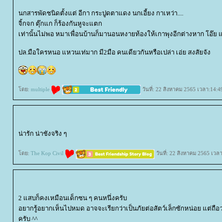
นกสารพัดชนิดตั้งแต่ อีกา กระปูดตาแดง นกเอี้ยง กาเหว่า....
จิ้กจก ตุ๊กแก ก็ร้องกันหูจะแตก
เท่านั้นไม่พอ หมาเพื่อนบ้านก็มานอนหงายท้องให้เกาพุงอีกต่างหาก โอ๊ย
ปล.มือใครหนอ แหวนเท่มาก มี2มือ คนเดียวกันหรือเปล่า เอ่ย สงสัยจัง
ดย:
multiple
วันที่: 22 สิงหาคม 2565 เวลา:14:4
น่ารัก น่าชังจริง ๆ
ดย:
The Kop Civil
วันที่: 22 สิงหาคม 2565 เวล
2 แสบก็คงเหมือนเด็กซน ๆ คนหนึ่งครับ
อยากรู้อยากเห็นไปหมด อาจจะเรียกว่าเป็นภัยต่อสัตว์เล็กซักหน่อย แต่ถือว่า
ครับ ^^