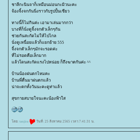
ชาลีกะนินจาก็เหมือนม่อนกะมิวนะคะ
จ้องจิ้งจกกันนิ่งราวกับรูปปั้นเชียว
ทางนี้ก็ไม่กินค่ะ เอามาเล่นมากกว่า
บางที่ก็นั่งดูจิ้งจกตัวเล็กๆกัน
ช่วยกันสะกัดไม่ให้ไปไกล
นั่งดูเหนื่อยแล้วก็แยกย้าย 555
จิ้งจกตัวเล็กๆมักจะรอดค่ะ
ที่ไม่รอดคือเล็กมาก
ล้วโดนสะกัดแรงไปหน่อย ก็ถึงฆาตกันค่ะ ^^
บ้านน้องฝนตกไหมคะ
บ้านพี่ตื่นมาฝนตกแล้ว
น่าจะตกทั้งวันนะคะดูท่าแล้ว
สุขกายสบายใจนะคะน้องฟ้าใส
ดย:
tanjira
วันที่: 25 สิงหาคม 2565 เวลา:7:41:31 น.