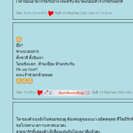
เวลาป้อนยามีโกรธกันบ้างไหมครับ หมาผมป้อมทีไรโกรธกันทุกที
ดย:
จันทราน็อคเทิร์น
วันที่: 24 กันยายน 2562 เวลา:17:13:51 น.
อุ๊ย!!
ช่างน่าสงสาร..
ทั้งชาลี ทั้งนินจา
ดนขังแยก...ห้ามเยี่ยม ห้ามประกัน
Oh..my God!!
พระเจ้าช่วยกล้วยทอด
ดย:
เริงฤดีนะ
วันที่: 24 กันยายน 2562 เวลา
ห ของตัวเองยังไม่ค่อยชอบดู ต้องทนดูของแมว อมิตตพุทธ ที่ใดมีรักที่
ขอไกลห่าง สภาวะทาสแมวค่ะ
สวยน่ารักทั้งสองตัว มีเพื่อนเล่นกันไม่เหงาดีแล้วค่ะ