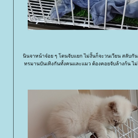
นินจาหน้าจ๋อย ๆ โดนจับแยก ไม่งั้นก็จะวนเวียน สลับกัน ต
ทรมานบันเทิงกันทั้งคนและแมว ต้องคอยจับล้างก้น ไม่ง