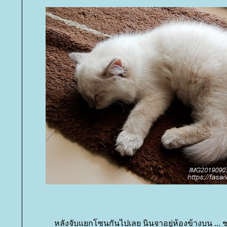
หลังจับแยกโซนกันไปเลย นินจาอยู่ห้องข้างบน ... ชา