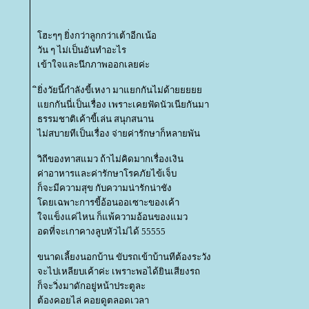
ฮะๆๆ ยิ่งกว่าลูกกว่าเต้าอีกเน้อ
วัน ๆ ไม่เป็นอันทำอะไร
เข้าใจและนึกภาพออกเลยค่ะ
ิยิ่งวัยนี้กำลังขี้เหงา มาแยกกันไม่ด้า
กกันนี่เป็นเรื่อง เพราะเคยฟัดนัวเนียกันมา
ธรรมชาติเค้าขี้เล่น สนุกสนาน
ไม่สบายทีเป็นเรื่อง จ่ายค่ารักษาก็หลายพัน
วิถีของทาสแมว ถ้าไม่คิดมากเรื่องเงิน
ค่าอาหารและค่ารักษาโรคภัยไข้เจ็บ
ก็จะมีความสุข กับความน่ารักน่าชัง
ดยเฉพาะการขี้อ้อนออเซาะของเค้า
จแข็งแค่ไหน ก็แพ้ความอ้อนของแมว
อดที่จะเกาคางลูบหัวไม่ได้ 55555
ขนาดเลี้ยงนอกบ้าน ขับรถเข้าบ้านทีต้องระวัง
จะไปเหลียบเค้าค่ะ เพราะพอได้ยินเสียงรถ
ก็จะวิ่งมาดักอยู่หน้าประตูละ
ต้องคอยไล่ คอยดูตลอดเวลา