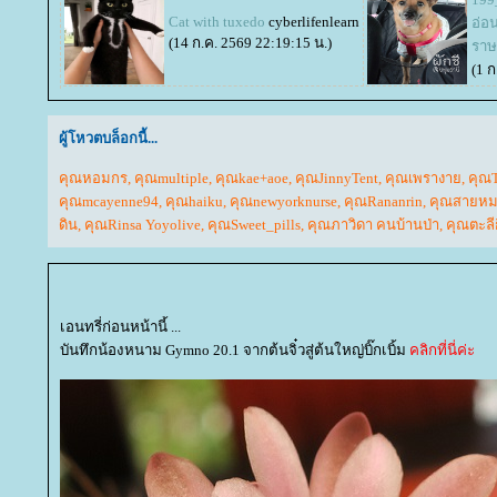
Cat with tuxedo
cyberlifenlearn
อ่อ
(14 ก.ค. 2569 22:19:15 น.)
ราษ
(1 ก
ผู้โหวตบล็อกนี้...
คุณหอมกร
,
คุณmultiple
,
คุณkae+aoe
,
คุณJinnyTent
,
คุณเพรางา
,
คุณT
คุณmcayenne94
,
คุณhaiku
,
คุณnewyorknurse
,
คุณRananrin
,
คุณสายหม
ดิน
,
คุณRinsa Yoyolive
,
คุณSweet_pills
,
คุณภาวิดา คนบ้านป่า
,
คุณตะลีก
เอนทรี่ก่อนหน้านี้ ...
บันทึกน้องหนาม Gymno 20.1 จากต้นจิ๋วสู่ต้นใหญ่บิ๊กเบิ้ม
คลิกที่นี่ค่ะ