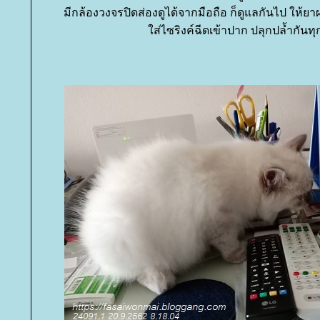
มีกล้องวงจรปิดส่องดูได้จากมือถือ ก็ดูแลกันไป ให
ส่ไซริงค์ฉีดเข้าปาก ปลุกปล้ำกันทุ