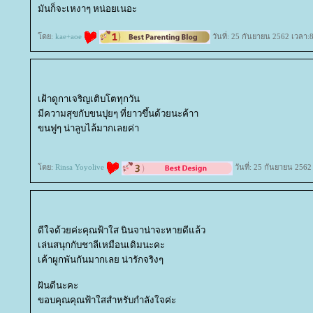
มันก็จะเหงาๆ หน่อยเนอะ
ดย:
kae+aoe
วันที่: 25 กันยายน 2562 เวลา:
เฝ้าดูกาเจริญเติบโตทุกวัน
มีความสุขกับขนปุยๆ ที่ยาวขึ้นด้วยนะค้าา
ขนฟูๆ น่าลูบไล้มากเลยค่า
ดย:
Rinsa Yoyolive
วันที่: 25 กันยายน 2562
ดีใจด้วยค่ะคุณฟ้าใส นินจาน่าจะหายดีแล้ว
เล่นสนุกกับชาลีเหมือนเดิมนะคะ
เค้าผูกพันกันมากเลย น่ารักจริงๆ
ฝันดีนะคะ
ขอบคุณคุณฟ้าใสสำหรับกำลังใจค่ะ