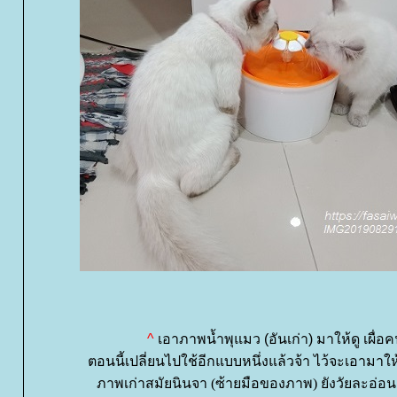
^
เอาภาพน้ำพุแมว (อันเก่า) มาให้ดู เผื่อคนท
ตอนนี้เปลี่ยนไปใช้อีกแบบหนึ่งแล้วจ้า ไว้จะเอามา
ภาพเก่าสมัยนินจา (ซ้ายมือของภาพ) ยังวัยละอ่อ