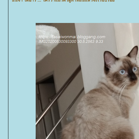
นินจา ไดอารี่ ... ใครว่าแมวตัวผู้ทำหมันแล้วจะเรียบร้อ