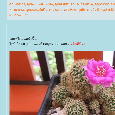
คุณหอมกร
,
คุณnonnoiGiwGiw
,
คุณสายหมอกและก้อนเมฆ
,
คุณภาวิดา คน
ทางมาเจอ
,
คุณสองแผ่นดิน
,
คุณhaiku
,
คุณSweet_pills
,
คุณอุ้มสี
,
คุณSai Ee
คุณ**mp5**
เอนทรี่ก่อนหน้านี้ ...
ลบิเวีย 60 (Lobivia ) สีชมพูสด ออกดอก 2
คลิกที่นี่ค่ะ