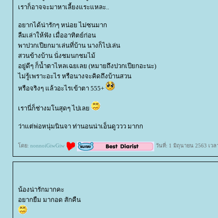
เราก็อาจจะมาหาเลี้ยงแระแหละ..
อยากได้น่ารักๆ หน่อย ไม่ซนมาก
ลืมเล่าให้ฟัง เมื่ออาทิตย์ก่อน
พาปวกเปียกมาเล่นที่บ้าน นางก็ไปเล่น
สวนข้างบ้าน นั่งชมนกชมไม้
อยู่ดีๆ ก็น้ำตาไหลเฉยเลย (หมายถึงปวกเปียกอะนะ)
ไม่รู้เพราะอะไร หรือนางจะคิดถึงบ้านสวน
หรือจริงๆ แล้วอะไรเข้าตา 555+
เรานี่ก็ช่างมโนสุดๆ ไปเล
ว่าแต่พ่อหนุ่มนินจา ท่านอนน่าเอ็นดูววว มากก
ดย:
nonnoiGiwGiw
วันที่: 1 มิถุนายน 2563 เวล
น้องน่ารักมากคะ
อยากยืม มากอด สักคืน