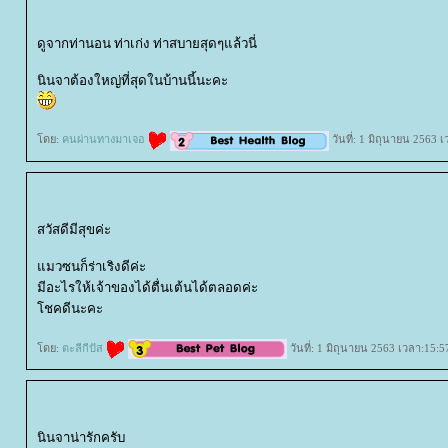
ดูจากท่านอน ท่าเก่ง ท่าสบายสุดๆแล้วนี่
นินจาต้องใหญ่ที่สุดในบ้านนี้นะคะ
ดย:
คนผ่านทางมาเจอ
วันที่: 1 มิถุนายน 2563 
สวัสดีมีสุขค่ะ
มวซนก็ร่าเริงดีค่ะ
มีอะไรให้เจ้าของได้ตื่นเต้นได้ตลอดค่ะ
ชคดีนะคะ
ดย:
ตะลีกีปัส
วันที่: 1 มิถุนายน 2563 เวลา:15:5
นินจาน่ารักครับ