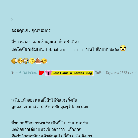
2 ...
ขอบคุณค่ะ คุณหอมกร
สีขาวนวล ๆ ตอนเป็นลูกแมวก็น่ารักดีค่ะ
ต่โตขึ้นก็เข้มเป็น dark, tall and handsome ก็เท่ไปอีกแบบนะคะ
ดย:
ฟ้าใสวันใหม่
วันที่: 1 มิถุนายน 2563 เวลา:
ว่าไปแล้วสองหน่อนี้ ถ้าได้ฟิสเจอริ่งกัน
ลูกคงออกมาสวยน่ารักน่าฟัดสุดๆไปเลยเนอะ
นี่ขนาดชีวิตสรรหาเรื่องมีหนี้ ไม่เว่นแต่ละวัน
ต่ก็อยากเลี้ยงแมวเรี้ยวอ่าาาา.. เอิ๊กกกก
คิดว่าถ้าลูน่าท้องแล้วติดลูกไม่กี่ตัว มาไม่ถึงเรา