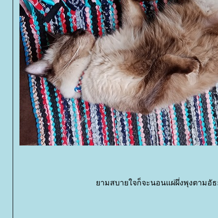
ามสบายใจก็จะนอนแผ่ผึ่งพุงตามอั