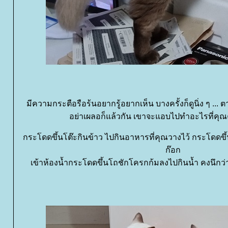
มีความกระตือรือร้นอยากรู้อยากเห็น บางครั้งก็ดูนิ่ง ๆ ... ตา
อย่าเผลอก็แล้วกัน เขาจะแอบไปทำอะไรที่คุณ
กระโดดขึ้นโต๊ะกินข้าว ไปกินอาหารที่คุณวางไว้ กระโดดขึ้
ก๊อก
เข้าห้องน้ำกระโดดขึ้นโถชักโครกก้มลงไปกินน้ำ คงนึกว่า