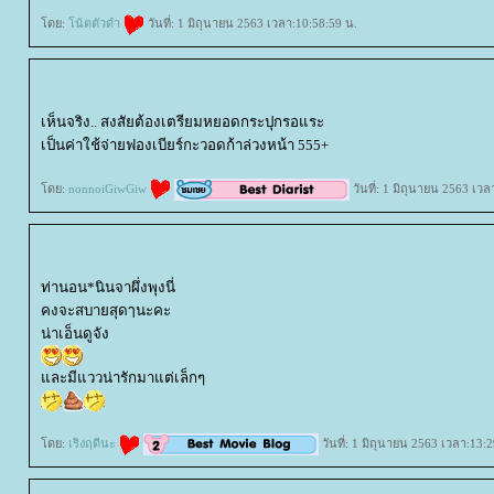
ดย:
น้ตตัวดำ
วันที่: 1 มิถุนายน 2563 เวลา:10:58:59 น.
เห็นจริง.. สงสัยต้องเตรียมหยอดกระปุกรอแระ
เป็นค่าใช้จ่ายฟองเบียร์กะวอดก้าล่วงหน้า 555+
ดย:
nonnoiGiwGiw
วันที่: 1 มิถุนายน 2563 เวล
ท่านอน*นินจาผึ่งพุงนี่
คงจะสบายสุดๅนะคะ
น่าเอ็นดูจัง
ละมีแววน่ารักมาแต่เล็กๆ
ดย:
เริงฤดีนะ
วันที่: 1 มิถุนายน 2563 เวลา:13: