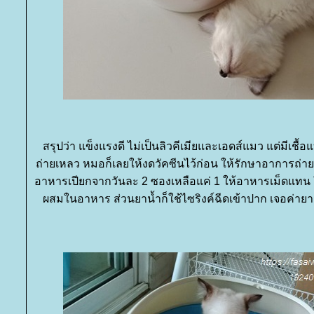
สรุปว่า แข็งแรงดี ไม่เป็นลิวคีเมียและเอดส์แมว แต่มีเชื้
ถ่ายเหลว หมอก็เลยให้งดวัคซีนไว้ก่อน ให้รักษาอาการถ่
อาหารเปียกจากวันละ 2 ซองเหลือแค่ 1 ให้อาหารเม็ดแทน 
ผสมในอาหาร ส่วนยาน้ำก็ใช้ไซริงค์ฉีดเข้าปาก เจอค่าย