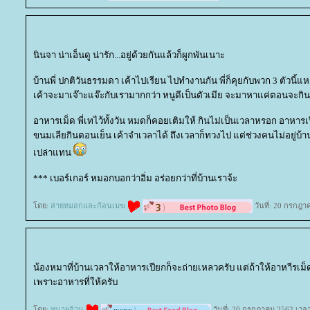
นินจา น่าเอ็นดู น่ารัก...อยู่ด้วยกันแล้วก็ผูกพันเนาะ
บ้านพี่ ปกติวันธรรมดา เค้าไปเรียน ไปทำงานกัน พี่ก็คุยกับพวก 3 ตัวนี้แหละ 
เค้าจะมาเจ๊าะแจ๊ะกับเรามากกว่า หนูดีเป็นตัวเมีย จะมาหาแค่ตอนจะกิ
อาหารเม็ด พี่เทไว้ทั้งวัน หมดก็คอยเติมให้ กินไม่เป็นเวลาหรอก อาหารเ
ขนมเลียกินตอนเย็น เค้าจำเวลาได้ ถึงเวลาก็ทวงไป แต่ช่วงคนไม่อยู่บ้าน
เปล่าแทน
*** เบอร์เกอร์ หมอกบอกว่าอิ่ม อร่อยกว่าที่บ้านเราจ้ะ
ดย:
สายหมอกและก้อนเมฆ
วันที่: 20 กรกฎา
น้องหมาที่บ้านเวลาให้อาหารเปียกก็จะถ่ายเหลวครับ แต่ถ้าให้อาหาีรเม็ด
เพราะอาหารที่ให้ครับ
ดย:
ทนายอ้วน
วันที่: 20 กรกฎาคม 2562 เวลา