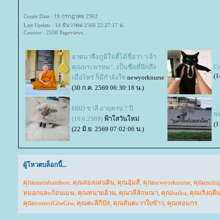
Create Date : 19 กรกฎาคม 2562
Last Update : 14 ธันวาคม 2568 22:27:17 น.
Counter : 2538 Pageviews.
อาตมาจึงภูมิใจที่ได้ชื่อว่า "เจ้า
Ca
คุณพระพรหม"...เป็นชื่อที่นึกถึง
(1
เมื่อไหร่ ก็มีกำลังใจ
newyorknurse
(30 ก.ค. 2569 06:30:18 น.)
HBD ชาลี อายุครบ 7 ปี
พ่
(16.6.2569)
ฟ้าใสวันใหม่
(1
(22 มิ.ย. 2569 07:02:06 น.)
ผู้โหวตบล็อกนี้...
คุณmariabamboo
,
คุณสองแผ่นดิน
,
คุณอุ้มสี
,
คุณnewyorknurse
,
คุณmulti
หมอกและก้อนเมฆ
,
คุณทนายอ้วน
,
คุณวลีลักษณา
,
คุณhaiku
,
คุณเริงฤดี
คุณnonnoiGiwGiw
,
คุณตะลีกีปัส
,
คุณสันตะวาใบข้าว
,
คุณหอมกร