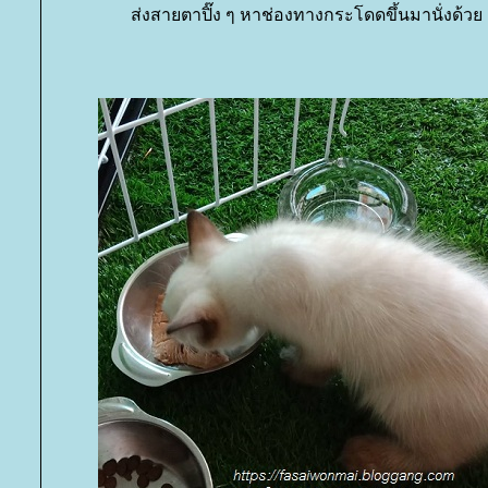
ส่งสายตาปิ๊ง ๆ หาช่องทางกระโดดขึ้นมานั่งด้วย แ