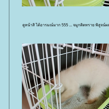
ดูหน้าสิ ได้อารมณ์มาก 555 ... จมูกติดทราย พิสูจน