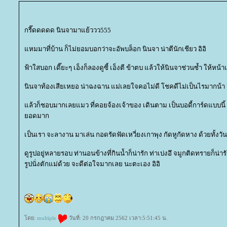
กรี๊ดดดดด นินจามาแย้ววว555
หมมาที่บ้าน ก็ไม่ยอมบอกว่าจะอัพบล็อก นินจา น่าตีนักเชียว อิอิ
ฟ้าใสบอก เดี๊ยะๆ เอ็งก็ลองดูซี้ เอ็งตี ข้าตบ แล้วให้นินจาช่วนซ้ำ ให้ห
นินจาท้องเสียเหยอ น่าฉงฉาน แม่เลยใจคอไม่ดี โชคดีไม่เป็นไรมากน้า
ล้วก็ชอบมากเลยแมว ที่คอยจ้องเจ้าของ เดินตาม เป็นบอดี้การ์ดแบบนี้
อดมาก
เป็นเรา จะลางาน มาเล่น กอดรัดฟัดเหวี่ยงเกาพุง กัดหูกัดหาง ด้วยทั้งวั
ดูรูปอยู่หลายรอบ ท่านอนข้างที่กินน้ำก็น่ารัก ท่าเบ่งอึ จมูกติดทรายก็น่า
รูปนั่งตักแม่ด้วย จะดีต่อใจมากเลย นะตะเอง อิอิ
ดย:
multiple
วันที่: 20 กรกฎาคม 2562 เวลา:5:51:45 น.