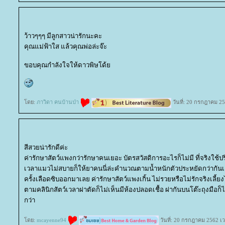
ว้าวๆๆๆ มีลูกสาวน่ารักนะคะ
คุณแม่ฟ้าใส แล้วคุณพ่อล่ะจ๊ะ
ขอบคุณกำลังใจให้ดาวพิษโด้
ดย:
ภาวิดา คนบ้านป่า
วันที่: 20 กรกฎาคม 25
สีสวยน่ารักดีค่ะ
ค่ารักษาสัตว์แพงกว่ารักษาคนเยอะ บัตรสวัสดิการอะไรก็ไม่มี ที่จริงใช
เวลาแมวไม่สบายก็ให้ยาคนนี่ล่ะคำนวณตามน้ำหนักตัวประหยัดกว่ากันเย
ครั้งเลือดซิบออกมาเลย ค่ารักษาสัตว์แพงเกิ้น ไม่รวยหรือไม่รักจริงเลี้ยง
ตามคลินิกสัตว์เวลาผ่าตัดก็ไม่เห็นมีห้องปลอดเชื้อ ผ่ากันบนโต๊ะถุงมือก็ไ
กว่า
ดย:
mcayenne94
วันที่: 20 กรกฎาคม 2562 เ