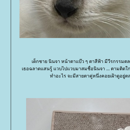
เด็กชาย นินจา หน้าตาแบ๊ว ๆ ตาสีฟ้า มีวีรกรรมตล
เธอฉลาดแสนรู้ แวบไปแวบมาสมชื่อนินจา ... ตามติดใกล
ทำอะไร จะมีสายตาคู่หนึ่งคอยเฝ้าดูอยู