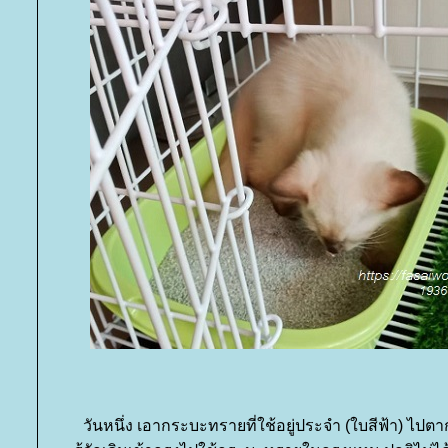
วันหนึ่ง เอากระบะทรายที่ใช้อยู่ประจำ (ใบสีฟ้า) ไป