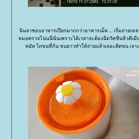
นินจาชอบอาหารเปียกมากกว่าอาหารเม็ด ... เริ่มถ่ายเ
หมอตรวจโน่นนี่นั่นเพราะได้เวลาจะต้องฉีดวัคซีนลิวคีเมีย
หมัด ไถขนที่ก้น ขนยาวทำให้ถ่ายแล้วเลอะติดขน เจ