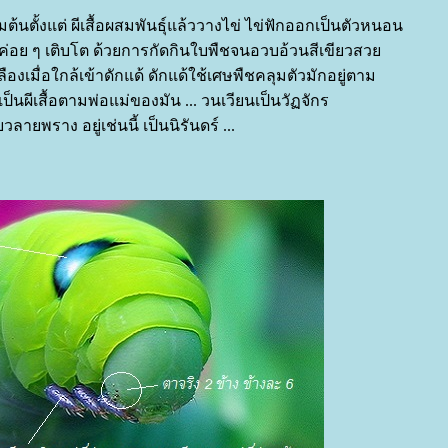
ิ่มต้นตั้งแต่ ผีเสื้อผสมพันธุ์แล้ววางไข่ ไข่ฟักออกเป็นตัวหนอน
ะค่อย ๆ เติบโต ด้วยการกัดกินใบพืชจนอวบอ้วนสีเขียวสว
งเมื่อใกล้เข้าดักแด้ ดักแด้ใช้เศษพืชคลุมตัวมักอยู่ตาม
ป็นผีเสื้อตามพ่อแม่ของมัน ... วนเวียนเป็นวัฏจักร
ลายพราง อยู่เช่นนี้ เป็นนิรันดร์ ...