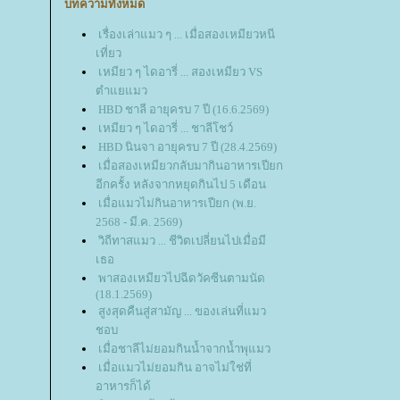
บทความทั้งหมด
เรื่องเล่าแมว ๆ ... เมื่อสองเหมียวหนี
เที่ยว
เหมียว ๆ ไดอารี่ ... สองเหมียว VS
ตำแยแมว
HBD ชาลี อายุครบ 7 ปี (16.6.2569)
เหมียว ๆ ไดอารี่ ... ชาลีโชว์
HBD นินจา อายุครบ 7 ปี (28.4.2569)
เมื่อสองเหมียวกลับมากินอาหารเปียก
อีกครั้ง หลังจากหยุดกินไป 5 เดือน
เมื่อแมวไม่กินอาหารเปียก (พ.ย.
2568 - มี.ค. 2569)
วิถีทาสแมว ... ชีวิตเปลี่ยนไปเมื่อมี
เธอ
พาสองเหมียวไปฉีดวัคซีนตามนัด
(18.1.2569)
สูงสุดคืนสู่สามัญ ... ของเล่นที่แมว
ชอบ
เมื่อชาลีไม่ยอมกินน้ำจากน้ำพุแมว
เมื่อแมวไม่ยอมกิน อาจไม่ใช่ที่
อาหารก็ได้