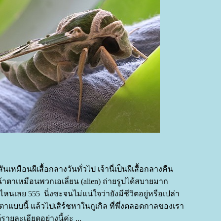
เหมือนผีเสื้อกลางวันทั่วไป เจ้านี่เป็นผีเสื้อกลางคืน
หน้าตาเหมือนพวกเอเลี่ยน (alien) ถ่ายรูปได้สบายมาก
นเลย 555 นิ่งซะจนไม่แน่ใจว่ายังมีชีวิตอยู่หรือเปล่า
น้าตาแบบนี้ แล้วไปเสิร์ชหาในกูเกิล ที่พึ่งตลอดกาลของเรา
้รายละเอียดอย่างนี้ค่ะ ...