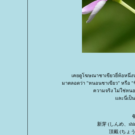
เคยดูโฆษณาชาเขียวยี่ห้อหนึ่ง
มาตลอดว่า "หนอนชาเขียว" หรือ "ชิ
ความจริง ไม่ใช่หน
ละนี่เป็น
ช
新芽 (しんめ、shinme)
頂戴 (ちょうだい