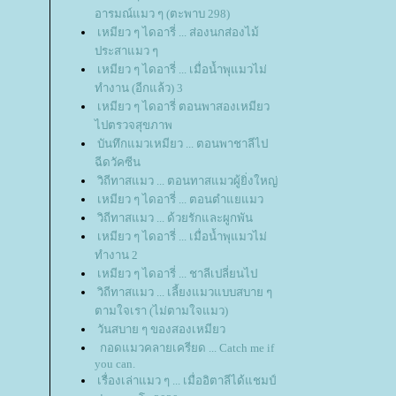
อารมณ์แมว ๆ (ตะพาบ 298)
เหมียว ๆ ไดอารี่ ... ส่องนกส่องไม้
ประสาแมว ๆ
เหมียว ๆ ไดอารี่ ... เมื่อน้ำพุแมวไม่
ทำงาน (อีกแล้ว) 3
เหมียว ๆ ไดอารี่ ตอนพาสองเหมียว
ไปตรวจสุขภาพ
บันทึกแมวเหมียว ... ตอนพาชาลีไป
ฉีดวัคซีน
วิถีทาสแมว ... ตอนทาสแมวผู้ยิ่งใหญ่
เหมียว ๆ ไดอารี่ ... ตอนตำแยแมว
วิถีทาสแมว ... ด้วยรักและผูกพัน
เหมียว ๆ ไดอารี่ ... เมื่อน้ำพุแมวไม่
ทำงาน 2
เหมียว ๆ ไดอารี่ ... ชาลีเปลี่ยนไป
วิถีทาสแมว ... เลี้ยงแมวแบบสบาย ๆ
ตามใจเรา (ไม่ตามใจแมว)
วันสบาย ๆ ของสองเหมียว
กอดแมวคลายเครียด ... Catch me if
you can.
เรื่องเล่าแมว ๆ ... เมื่ออิตาลีได้แชมป์