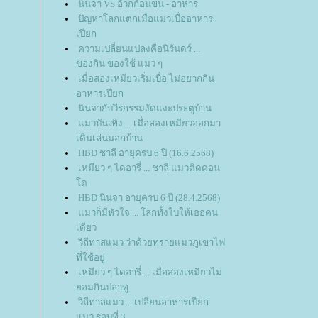
นินจา VS อ้วกก้อนขน - อาหาร
ปัญหาโลกแตกเมื่อแมวเบื่ออาหาร
เปียก
ความเปลี่ยนแปลงคือนิรันดร์ ...
ของกิน ของใช้ แมว ๆ
เมื่อสองเหมียวเริ่มเบื่อ ไม่อยากกิน
อาหารเปียก
นินจากับวีรกรรมงัดแงะประตูบ้าน
มวบันเทิง ... เมื่อสองเหมียวออกมา
เดินเล่นนอกบ้าน
HBD ชาลี อายุครบ 6 ปี (16.6.2568)
เหมียว ๆ ไดอารี่ ... ชาลี แมวติดคอน
ด
HBD นินจา อายุครบ 6 ปี (28.4.2568)
มวก็มีหัวใจ ... โลกทั้งใบให้เธอคน
เดียว
วิถีทาสแมว ว่าด้วยทรายแมวภูเขาไฟ
ที่ใช้อยู่
เหมียว ๆ ไดอารี่ ... เมื่อสองเหมียวไม่
อมกินปลาทู
วิถีทาสแมว ... เปลี่ยนอาหารเปียก
มว รอบที่ 3