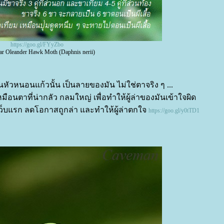
https://goo.gl/FYyZbo
lar Oleander Hawk Moth (Daphnis nerii)
นหัวหนอนแก้วนั้น เป็นลายของมัน ไม่ใช่ตาจริง ๆ ...
ือนตาที่น่ากลัว กลมใหญ่ เพื่อทำให้ผู้ล่าของมันเข้าใจผิด
ในแว็บแรก ลดโอกาสถูกล่า และทำให้ผู้ล่าตกใจ
https://goo.gl/y0tTD1