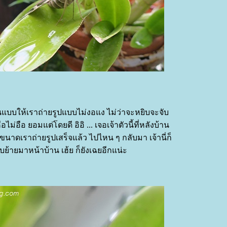
นแบบให้เราถ่ายรูปแบบไม่งอแง ไม่ว่าจะหยิบจะจับ
ม่อือ ยอมแต่โดยดี อิอิ ... เจอเจ้าตัวนี้ที่หลังบ้าน
ก ขนาดเราถ่ายรูปเสร็จแล้ว ไปไหน ๆ กลับมา เจ้านี่ก็
. จับย้ายมาหน้าบ้าน เฮ้ย ก็ยังเฉยอีกแน่ะ