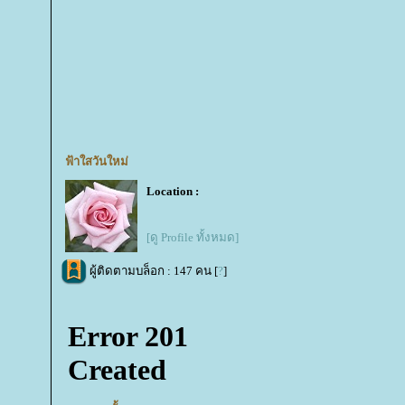
ฟ้าใสวันใหม่
Location :
[ดู Profile ทั้งหมด]
ผู้ติดตามบล็อก : 147 คน [
?
]