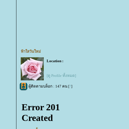
ฟ้าใสวันใหม่
Location :
[ดู Profile ทั้งหมด]
ผู้ติดตามบล็อก : 147 คน [
?
]