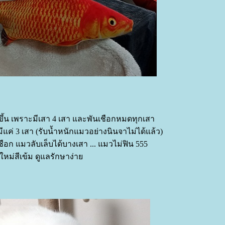
ึ้น เพราะมีเสา 4 เสา และพันเชือกหมดทุกเสา
่ามีแค่ 3 เสา (รับน้ำหนักแมวอย่างนินจาไม่ได้แล้ว)
ชือก แมวลับเล็บได้บางเสา ... แมวไม่ฟิน 555
วใหม่สีเข้ม ดูแลรักษาง่า