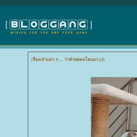
เรื่องเล่าแมว ๆ ... ว่าด้วยคอนโดแมว (2)