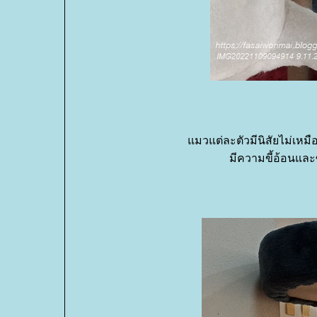
มวแต่ละตัวมีนิสัยไม่เหมื
มีความขี้อ้อนและ