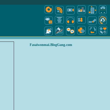
Fasaiwonmai.BlogGang.com