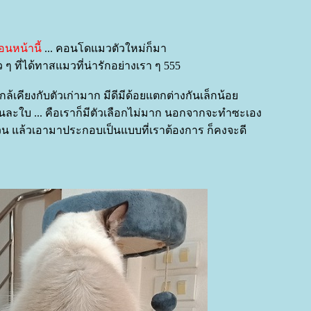
อนหน้านี้
... คอนโดแมวตัวใหม่ก็มา
ๆ ที่ได้ทาสแมวที่น่ารักอย่างเรา ๆ 555
เคียงกับตัวเก่ามาก มีดีมีด้อยแตกต่างกันเล็กน้อ
นละใบ ... คือเราก็มีตัวเลือกไม่มาก นอกจากจะทำซะเอง
ส่วน แล้วเอามาประกอบเป็นแบบที่เราต้องการ ก็คงจะดี