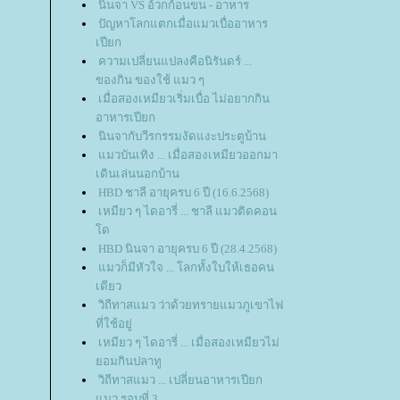
นินจา VS อ้วกก้อนขน - อาหาร
ปัญหาโลกแตกเมื่อแมวเบื่ออาหาร
เปียก
ความเปลี่ยนแปลงคือนิรันดร์ ...
ของกิน ของใช้ แมว ๆ
เมื่อสองเหมียวเริ่มเบื่อ ไม่อยากกิน
อาหารเปียก
นินจากับวีรกรรมงัดแงะประตูบ้าน
มวบันเทิง ... เมื่อสองเหมียวออกมา
เดินเล่นนอกบ้าน
HBD ชาลี อายุครบ 6 ปี (16.6.2568)
เหมียว ๆ ไดอารี่ ... ชาลี แมวติดคอน
ด
HBD นินจา อายุครบ 6 ปี (28.4.2568)
มวก็มีหัวใจ ... โลกทั้งใบให้เธอคน
เดียว
วิถีทาสแมว ว่าด้วยทรายแมวภูเขาไฟ
ที่ใช้อยู่
เหมียว ๆ ไดอารี่ ... เมื่อสองเหมียวไม่
อมกินปลาทู
วิถีทาสแมว ... เปลี่ยนอาหารเปียก
มว รอบที่ 3