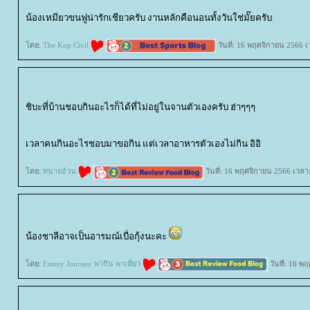
น้องเหมียวขนฟูน่ารักเชียวครับ งานหลักคือนอนทั้งวันใช่มั๊ยครับ
ดย:
The Kop Civil
วันที่: 16 พฤศจิกายน 2566 เ
ชิบะที่บ้านชอบกินอะไรก็ได้ที่ไม่อยู่ในจานตัวเองครับ ฮ่าๆๆๆ
เวลาคนกินอะไรชอบมาขอกิน แต่เวลาอาหารตัวเองไม่กิน อิอิ
ดย:
ทนายอ้วน
วันที่: 16 พฤศจิกายน 2566 เวลา
น้องชาลีอาจเป็นอารมณ์เบื่อกุ้งนะคะ
ดย:
Emmy Journey พากิน พาเที่ยว
วันที่: 16 พ