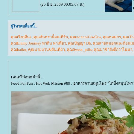
(25 มิ.ย. 2569 00:05:07 น.)
ผู้โหวตบล็อกนี้...
คุณเริงฤดีนะ
,
คุณจันทราน็อคเทิร์น
,
คุณnonnoiGiwGiw
,
คุณหอมกร
,
คุณTh
คุณEmmy Journey พากิน พาเที่ยว
,
คุณปัญญา Dh
,
คุณสายหมอกและก้อนเ
คุณhaiku
,
คุณนายแว่นขยันเที่ยว
,
คุณSweet_pills
,
คุณมาช้ายังดีกว่าไม่มา
,
เอนทรี่ก่อนหน้านี้ ...
Food For Fun : Hot Wok Misson #89 : อาหารจานสมุนไพร "ไก่นึ่งสมุนไพร