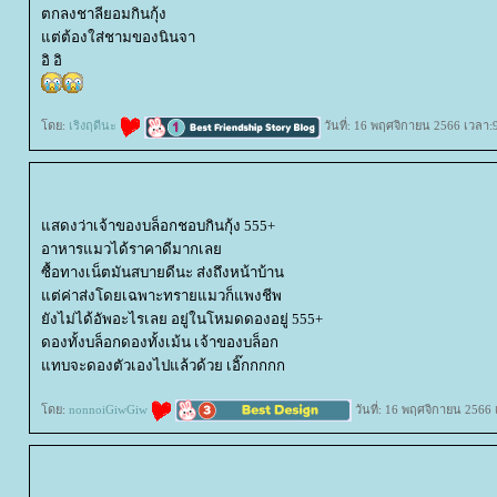
ตกลงชาลียอมกินกุ้ง
ต่ต้องใส่ชามของนินจา
อิ อิ
ดย:
เริงฤดีนะ
วันที่: 16 พฤศจิกายน 2566 เวลา:
สดงว่าเจ้าของบล็อกชอบกินกุ้ง 555+
อาหารแมวได้ราคาดีมากเล
ซื้อทางเน็ตมันสบายดีนะ ส่งถึงหน้าบ้าน
ต่ค่าส่งโดยเฉพาะทรายแมวก็แพงชีพ
ังไม่ได้อัพอะไรเลย อยู่ในโหมดดองอยู่ 555+
ดองทั้งบล็อกดองทั้งเม้น เจ้าของบล็อก
ทบจะดองตัวเองไปแล้วด้วย เอิ๊กกกกก
ดย:
nonnoiGiwGiw
วันที่: 16 พฤศจิกายน 2566 