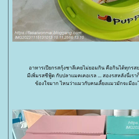
อาหารเปียกรสกุ้งชาลีเคยไม่ยอมกิน คือกินได้ทุกรสย
มีเพิ่มรสซีฟู้ด กับปลาแมคเคอเรล ... สองรสหลังนี่เราก
ข้องใจมาก ไหนว่าแมวกับคนเลี้ยงแมวมักจะมีอะ