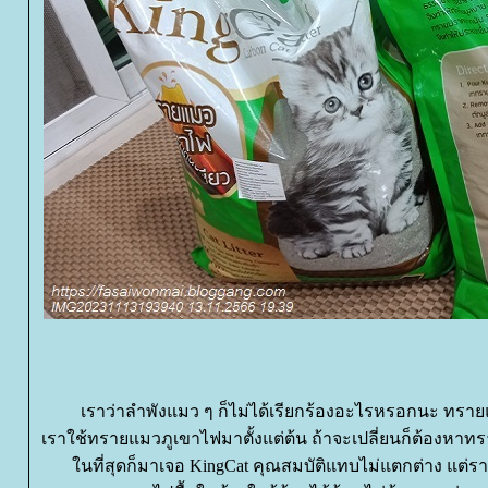
เราว่าลำพังแมว ๆ ก็ไม่ได้เรียกร้องอะไรหรอกนะ ทราย
เราใช้ทรายแมวภูเขาไฟมาตั้งแต่ต้น ถ้าจะเปลี่ยนก็ต้องหาทร
นที่สุดก็มาเจอ KingCat คุณสมบัติแทบไม่แตกต่าง แต่ร