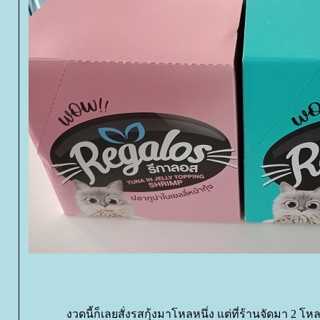
งวดนี้ก็เลยสั่งรสกุ้งมาโหลหนึ่ง แต่ที่ร้านจัดมา 2 โห