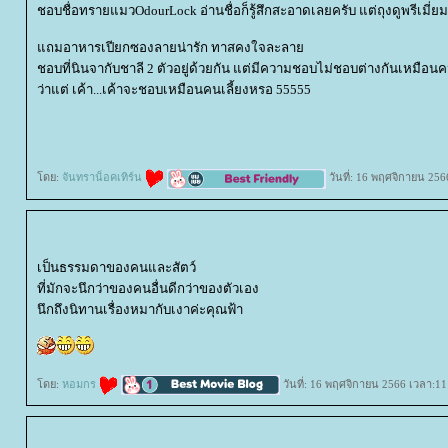
ชอบชื่อทรายแมวOdourLock อ่านชื่อก็รู้สึกสะอาดเลยครับ แต่ถุงดูพรีเมี่
ถมอาหารเปียกซองลายน่ารัก ทาสคงใจละลา
ชอบที่นินจากับชาลี 2 ตัวอยู่ด้วยกัน แต่มีความชอบไม่ชอบต่างกันเหมือน
ว่าแต่ เค้า...เค้าจะชอบเหมือนคนเลี้ยงหรอ 55555
ดย:
จันทราน็อคเทิร์น
วันที่: 16 พฤศจิกายน 256
เป็นธรรมดาของคนและสัตว์
ที่มักจะนึกว่าของคนอื่นดีกว่าของตัวเอง
นึกถึงนิทานเรื่องหมากับเงาค่ะคุณฟ้า
ดย:
หอมกร
วันที่: 16 พฤศจิกายน 2566 เวลา:11