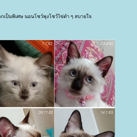
มากเป็นพิเศษ นอนโชว์พุงโชว์ไข่ดำ ๆ สบายใจ