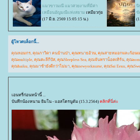
มวขาวมณี แมวสวยงามที่มีค่า
น
เหมือนอัญมณีแห่งสยาม
เหมียวกุ่
ข
(17 มิ.ย. 2569 15:05:15 น.)
(1
ผู้โหวตบล็อกนี้...
คุณหอมกร
,
คุณภาวิดา คนบ้านป่า
,
คุณทนายอ้วน
,
คุณสายหมอกและก้อนเ
คุณmultiple
,
คุณตะลีกีปัส
,
คุณSleepless Sea
,
คุณจันทราน็อคเทิร์น
,
คุณnon
คุณhaiku
,
คุณมาช้ายังดีกว่าไม่มา
,
คุณnewyorknurse
,
คุณSai Eeuu
,
คุณSwe
เอนทรี่ก่อนหน้านี้ ...
บันทึกน้องหนาม ยิมโน - แอสโตรนูดัม (15.3.2564)
คลิกที่นี่ค่ะ