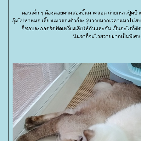
ตอนเด็ก ๆ ต้องคอยตามส่องขี้แมวตลอด ถ่ายเหลวปู้ดป้าด
อุ้มไปหาหมอ เลี้ยงแมวสองตัวก็จะวุ่นวายมากเวลาแมวไม
ก็ชอบจะกอดรัดฟัดเหวี่ยงเลียให้กันและกัน เป็นอะไรก็ต
นินจาก็จะโวยวายมากเป็นพิเศษ