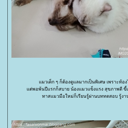
มวเด็ก ๆ ก็ต้องดูแลมากเป็นพิเศษ เพราะท้องไ
ต่พอพ้นปีแรกก็สบาย น้องแมวแข็งแรง สุขภาพดี ขี้
ทาสแมวมือใหม่ก็เรียนรู้ผ่านบททดสอบ รู้งานข