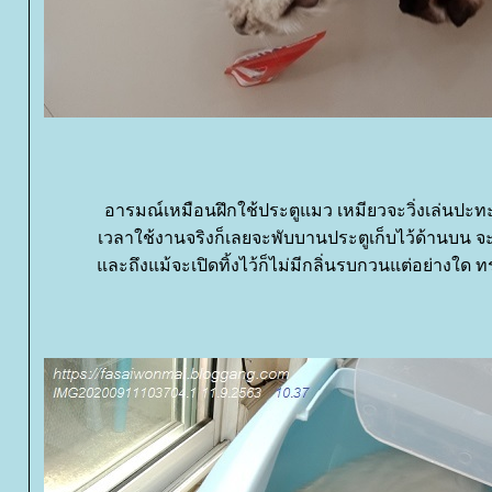
อารมณ์เหมือนฝึกใช้ประตูแมว เหมียวจะวิ่งเล่นปะท
เวลาใช้งานจริงก็เลยจะพับบานประตูเก็บไว้ด้านบน จ
ละถึงแม้จะเปิดทิ้งไว้ก็ไม่มีกลิ่นรบกวนแต่อย่างใด ท