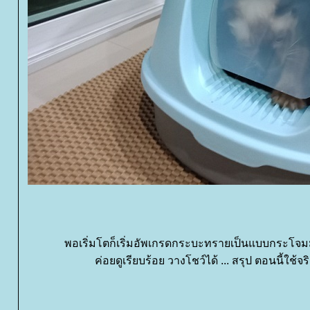
พอเริ่มโตก็เริ่มอัพเกรดกระบะทรายเป็นแบบกระโจมม
ค่อยดูเรียบร้อย วางโชว์ได้ ... สรุป ตอนนี้ใช้จร