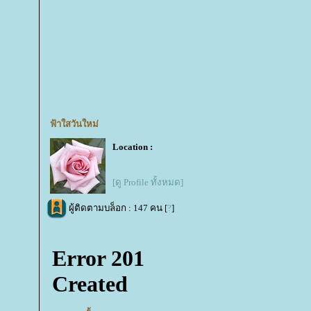
ฟ้าใสวันใหม่
Location :
[ดู Profile ทั้งหมด]
ผู้ติดตามบล็อก : 147 คน [
?
]