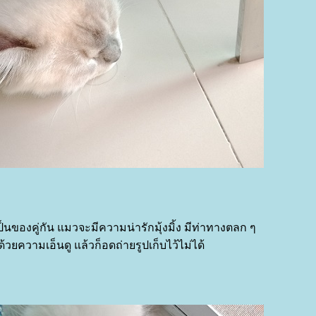
นของคู่กัน แมวจะมีความน่ารักมุ้งมิ้ง มีท่าทางตลก ๆ
้วยความเอ็นดู แล้วก็อดถ่ายรูปเก็บไว้ไม่ได้