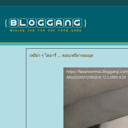
เหมียว ๆ ไดอารี่ ... ตอนเหมียวจอมมุด