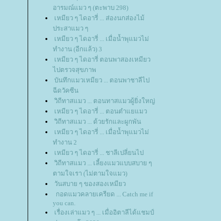
อารมณ์แมว ๆ (ตะพาบ 298)
เหมียว ๆ ไดอารี่ ... ส่องนกส่องไม้
ประสาแมว ๆ
เหมียว ๆ ไดอารี่ ... เมื่อน้ำพุแมวไม่
ทำงาน (อีกแล้ว) 3
เหมียว ๆ ไดอารี่ ตอนพาสองเหมียว
ไปตรวจสุขภาพ
บันทึกแมวเหมียว ... ตอนพาชาลีไป
ฉีดวัคซีน
วิถีทาสแมว ... ตอนทาสแมวผู้ยิ่งใหญ่
เหมียว ๆ ไดอารี่ ... ตอนตำแยแมว
วิถีทาสแมว ... ด้วยรักและผูกพัน
เหมียว ๆ ไดอารี่ ... เมื่อน้ำพุแมวไม่
ทำงาน 2
เหมียว ๆ ไดอารี่ ... ชาลีเปลี่ยนไป
วิถีทาสแมว ... เลี้ยงแมวแบบสบาย ๆ
ตามใจเรา (ไม่ตามใจแมว)
วันสบาย ๆ ของสองเหมียว
กอดแมวคลายเครียด ... Catch me if
you can.
เรื่องเล่าแมว ๆ ... เมื่ออิตาลีได้แชมป์