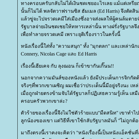
ทางครอบครับกลับไม่ได้เงินชดเชยอะไรเลย แม้แต่เหร
นั้นก็ไม่ได้ พลจัตวาฟรานซิส ฮัมเมล (Ed Harris) จึงตัดส
ล้วขู่จะไปจรวดเคมีใส่เมืองซึ่งอาจส่งผลให้ผู้คนล้มตาย
รัฐบาลจ่ายเงินชดเชยให้ทหารเหล่านั้น ทางฝรั่งรัฐบาลจึ
เพื่อทำลายจรวดเคมี เพราะยุติเรื่องราวในครั้งนี้
หนังเรื่องนี้ใส่ทั้ง ''ความสนุก'' ทั้ง ''มุกตลก'' และเหล่
Connery, Nicolas Cage และ Ed Harris
เรื่องนี้เฮียเคจ กับ ลุงฌอน ก็เข้าขากันเกิ๊นน!!
นอกจากความมันส์ของหนังแล้ว ยังมีประเด็นการจิกกัดด
จริงๆที่พวกเขาเผชิญ ผมเชื่อว่าประเด็นนี้มีอยู่จริงนะ เห
เมื่อถูกฝ่ายตรงข้ามจับได้รัฐบาลก็ปฏิเสธความรู้เห็น เส
ครอบครัวพวกเขาล่ะ?
ตัวร้ายของเรื่องนี้จึงไม่ใช่ตัวร้ายแบบ''มืดสนิท'' เขาทำไปเพ
ลูกน้องของเขา แต่วิธีที่เขาใช้กลับรัฐบาลมันก็ ''ไม่ถูกต้อ
มาถึงตรงนี้เราคงจะคิดว่า ''หนังเรื่องนี้เป็นหนังแอ็คชั่น