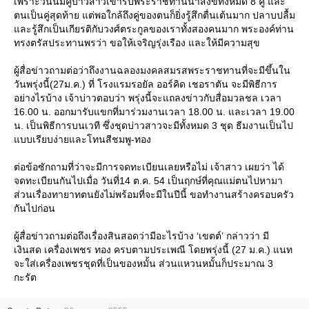
เพราะวันนี้มีคู่บ่าวสาวเข้ารับพระราชทานน้ำสังข์ทั้งหมด 8 คู่ และ
ตนเป็นคู่สุดท้าย แต่พอใกล้ถึงคู่ของตนก็ยิ่งรู้สึกตื่นเต้นมาก ปลาบปลื้ม
ละรู้สึกเป็นเกียรติกับวงศ์ตระกูลของเราทั้งสองคนมาก พระองค์ท่าน
ทรงตรัสประทานพรว่า ขอให้เจริญรุ่งเรือง และให้มีความสุข
ผู้สื่อข่าวถามต่อว่าถึงงานฉลองมงคลสมรสพระราชทานที่จะมีขึ้นใน
วันพรุ่งนี้(27ม.ค.) ที่ โรงแรมรอยัล ออร์คิด เชอราตัน จะมีพิธีการ
อย่างไรบ้าง เจ้าบ่าวตอบว่า พรุ่งนี้จะแถลงข่าวกับสื่อมวลชล เวลา
16.00 น. ออกมารับแขกที่มาร่วมงานเวลา 18.00 น. และเวลา 19.00
น. เป็นพิธีการบนเวที ซึ่งชุดบ่าวสาวจะมีทั้งหมด 3 ชุด ธีมงานเป็นไป
บบเรียบง่ายและโทนสีชมพู-ทอง
ต่อข้อซักถามที่ว่าจะมีการจดทะเบียนเลยหรือไม่ เจ้าสาว เผยว่า ได้
จดทะเบียนกันไปเมื่อ วันที่14 ต.ค. 54 เป็นฤกษ์ที่คุณแม่ตนไปหามา
ส่วนเรื่องทายาทตนยังไม่พร้อมที่จะมีในปีนี้ ขอทำงานสร้างครอบครัว
กันไปก่อน
ผู้สื่อข่าวถามต่อถึงเรื่องสินสอดว่ามีอะไรบ้าง ‘เขตต์’ กล่าวว่า มี
เงินสด เครื่องเพชร ทอง ครบตามประเพณี โดยพรุ่งนี้ (27 ม.ค.) แนท
จะใส่เครื่องเพชรชุดที่เป็นของหมั้น ส่วนแหวนหมั้นก็ประมาณ 3
กะรัต