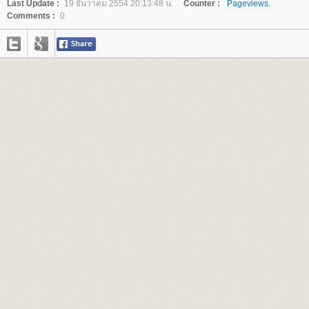
Last Update :
19 ธันวาคม 2554 20:13:48 น.
Counter :
Pageviews.
Comments :
0