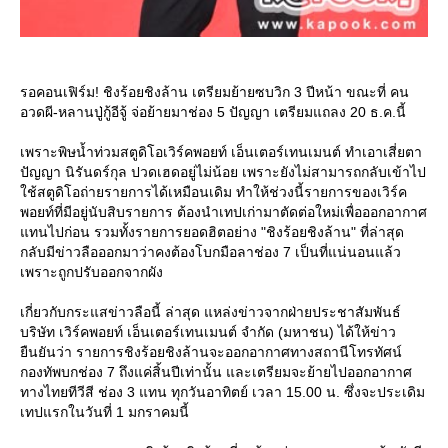
รอคอนเฟิร์ม! ชิงร้อยชิงล้าน เตรียมย้ายซบวิก 3 ปีหน้า ขณะที่ คน
อวดผี-หลานปู่กู้อีจู้ จ่อย้ายมาช่อง 5 ปัญญา เตรียมแถลง 20 ธ.ค.นี้
เพราะพิษน้ำท่วมสตูดิโอเวิร์คพอยท์ เอ็นเตอร์เทนเมนต์ ทำเอาเสี่ยตา
ปัญญา นิรันดร์กุล ปวดเฮดอยู่ไม่น้อย เพราะยังไม่สามารถกลับเข้าไป
ช้สตูดิโอถ่ายรายการได้เหมือนเดิม ทำให้ช่วงนี้รายการของเวิร์ค
พอยท์ที่มีอยู่นับสิบรายการ ต้องนำเทปเก่ามาตัดต่อใหม่เพื่อออกอากาศ
ทนไปก่อน รวมทั้งรายการยอดฮิตอย่าง "ชิงร้อยชิงล้าน" ที่ล่าสุด
กลับมีข่าวลือออกมาว่าคงต้องโบกมือลาช่อง 7 เป็นที่แน่นอนแล้ว
เพราะถูกปรับออกจากผัง
เกี่ยวกับกระแสข่าวลือนี้ ล่าสุด แหล่งข่าวจากฝ่ายประชาสัมพันธ์
บริษัท เวิร์คพอยท์ เอ็นเตอร์เทนเมนต์ จำกัด (มหาชน) ได้ให้ข่าว
ืนยันว่า รายการชิงร้อยชิงล้านจะออกอากาศทางสถานีโทรทัศน์
กองทัพบกช่อง 7 ถึงแค่สิ้นปีเท่านั้น และเตรียมจะย้ายไปออกอากาศ
ทางไทยทีวีสี ช่อง 3 แทน ทุกวันอาทิตย์ เวลา 15.00 น. ซึ่งจะประเดิม
เทปแรกในวันที่ 1 มกราคมนี้