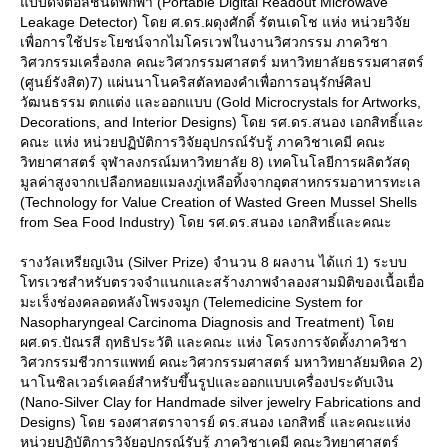
บบดิจิตอลชนิดพกพา (Portable Digital Readout Microwave
Leakage Detector) โดย ศ.ดร.ผดุงศักดิ์ รัตนเดโช แห่ง หน่วยวิจั
เพื่อการใช้ประโยชน์จากไมโครเวฟในงานวิศวกรรม ภาควิชา
วิศวกรรมเครื่องกล คณะวิศวกรรมศาสตร์ มหาวิทยาลัยธรรมศาสตร์
(ศูนย์รังสิต)7) แผ่นนาโนคริสตัลทองคำเพื่อการอนุรักษ์ศิลป
วัฒนธรรม ตกแต่ง และออกแบบ (Gold Microcrystals for Artworks,
Decorations, and Interior Designs) โดย รศ.ดร.สนอง เอกสิทธิ์และ
คณะ แห่ง หน่วยปฏิบัติการวิจัยอุปกรณ์รับรู้ ภาควิชาเคมี คณะ
วิทยาศาสตร์ จุฬาลงกรณ์มหาวิทยาลัย 8) เทคโนโลยีการผลิตวัสดุ
มูลค่าสูงจากเปลือกหอยแมลงภู่เหลือทิ้งจากอุตสาหกรรมอาหารทะเล
(Technology for Value Creation of Wasted Green Mussel Shells
from Sea Food Industry) โดย รศ.ดร.สนอง เอกสิทธิ์และคณะ
รางวัลเหรียญเงิน (Silver Prize) จำนวน 8 ผลงาน ได้แก่ 1) ระบบ
ทรเวชสำหรับตรวจจำแนกและสร้างภาพจำลองสามมิติของเนื้อเยื่อ
มะเร็งช่องคลอดหลังโพรงจมูก (Telemedicine System for
Nasopharyngeal Carcinoma Diagnosis and Treatment) โด
ผศ.ดร.ปัณรสี ฤทธิประวัติ และคณะ แห่ง โครงการจัดตั้งภาควิชา
วิศวกรรมชีวการแพทย์ คณะวิศวกรรมศาสตร์ มหาวิทยาลัยมหิดล 2)
นาโนซิลเวอร์เคลย์สำหรับขึ้นรูปและออกแบบเครื่องประดับเงิน
(Nano-Silver Clay for Handmade silver jewelry Fabrications and
Designs) โดย รองศาสตราจารย์ ดร.สนอง เอกสิทธิ์ และคณะแห่ง
หน่วยปฏิบัติการวิจัยอุปกรณ์รับรู้ ภาควิชาเคมี คณะวิทยาศาสตร์