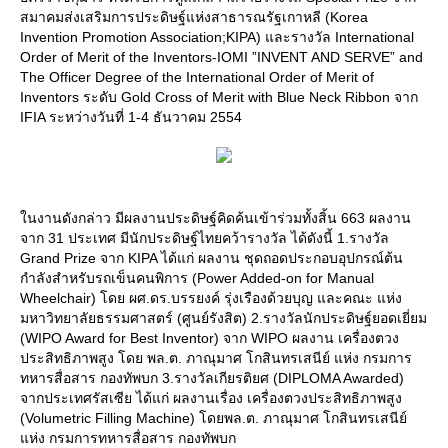
สมาคมส่งเสริมการประดิษฐ์แห่งสาธารณรัฐเกาหลี (Korea
Invention Promotion Association;KIPA) และรางวัล International
Order of Merit of the Inventors-IOMI ”INVENT AND SERVE” and
The Officer Degree of the International Order of Merit of
Inventors ระดับ Gold Cross of Merit with Blue Neck Ribbon จาก
IFIA ระหว่างวันที่ 1-4 ธันวาคม 2554
นงานดังกล่าว มีผลงานประดิษฐ์คิดค้นเข้าร่วมทั้งสิ้น 663 ผลงาน
จาก 31 ประเทศ มีนักประดิษฐ์ไทยคว้ารางวัล ได้ดังนี้ 1.รางวัล
Grand Prize จาก KIPA ได้แก่ ผลงาน ชุดถอดประกอบอุปกรณ์ต้น
กำลังสำหรับรถเข็นคนพิการ (Power Added-on for Manual
Wheelchair) โดย ผศ.ดร.บรรยงค์ รุ่งเรืองด้วยบุญ และคณะ แห่ง
มหาวิทยาลัยธรรมศาสตร์ (ศูนย์รังสิต) 2.รางวัลนักประดิษฐ์ยอดเยี่ยม
(WIPO Award for Best Inventor) จาก WIPO ผลงาน เครื่องตวง
ประสิทธิภาพสูง โดย พล.ต. ภาณุมาศ โกสินทรเสนีย์ แห่ง กรมการ
ทหารสื่อสาร กองทัพบก 3.รางวัลเกียรติยศ (DIPLOMA Awarded)
จากประเทศรัสเซีย ได้แก่ ผลงานเรื่อง เครื่องตวงประสิทธิภาพสูง
(Volumetric Filling Machine) โดยพล.ต. ภาณุมาศ โกสินทรเสนีย์
ห่ง กรมการทหารสื่อสาร กองทัพบก