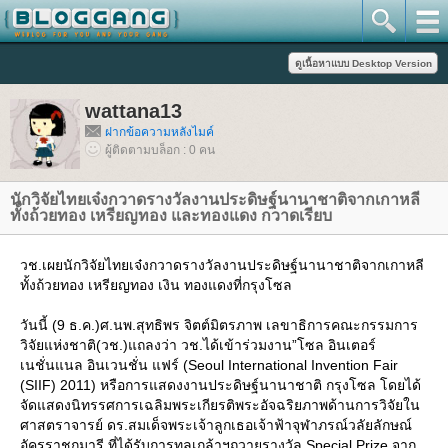
wattana13
ฝากข้อความหลังไมค์
ผู้ติดตามบล็อก : 0 คน
นักวิจัยไทยเจ๋งกวาดรางวัลงานประดิษฐ์นานาชาติจากเกาหลี
ทั้งถ้วยทอง เหรียญทอง และทองแดง กวาดเรียบ
วช.เผยนักวิจัยไทยเจ๋งกวาดรางวัลงานประดิษฐ์นานาชาติจากเกาหลี
ทั้งถ้วยทอง เหรียญทอง เงิน ทองแดงที่กรุงโซล
วันนี้ (9 ธ.ค.)ศ.นพ.สุทธิพร จิตต์มิตรภาพ เลขาธิการคณะกรรมการ
วิจัยแห่งชาติ(วช.)แถลงว่า วช.ได้เข้าร่วมงาน”โซล อินเตอร์
เนชั่นแนล อินเวนชั่น แฟร์ (Seoul International Invention Fair
(SIIF) 2011) หรือการแสดงงานประดิษฐ์นานาชาติ กรุงโซล โดยได้
จัดแสดงนิทรรศการเฉลิมพระเกียรติพระอัจฉริยภาพด้านการวิจัยใน
ศาสตราจารย์ ดร.สมเด็จพระเจ้าลูกเธอเจ้าฟ้าจุฬาภรณ์วลัยลักษณ์
อัครราชกุมารี ที่ได้รับการทูลเกล้าฯถวายรางวัล Special Prize จาก