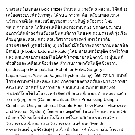
รางวัลเหรียญทอง (Gold Prize) จำนวน 9 รางวัล 8 ผลงาน ได้แก่ 1)
เครื่องตวงประสิทธิภาพสูง ได้รับ 2 รางวัล คือ เหรียญทองแขนง
นวัตกรรมดีเลิศ และเหรียญทองการประดิษฐ์เครื่องตวง โด
พล.ต.ภาณุมาศ โกสินทรเสนีย์ แห่งกองทัพบก 2) ชุดถอดประกอบ
อุปกรณ์ต้นกำลังสำหรับรถเข็นคนพิการ โดย ผศ.ดร.บรรยงค์ รุ่งเรือง
ด้วยบุญและคณะ แห่ง คณะวิศวกรรมศาสตร์ มหาวิทยาลั
ธรรมศาสตร์ (ศูนย์รังสิต) 3) เครื่องมือยึดจับกระดูกจากภายนอกชนิด
ืดหยุ่น (Flexible External Fixator)โดย นายแพทย์อนุชิต จางไววิทย์
ห่ง แผนกศัลยกรรมออร์โธปิดิกส์ โรงพยาบาลปัตตานี 4) หุ่นยนต์
ช่วยถือและเคลื่อนกล้องผ่าตัด สำหรับการผ่าตัดในอุ้งเชิงกราน
(Endoscope Manipulation Robot for Pelvic Surgery in
Laparoscopic Assisted Vaginal Hysterectomy) โดย รศ.นายแพทย์
กวิท คำพิทักษ์ และคณะ แห่ง ภาควิชาสูติศาสตร์และนารีเวชวิทยา
คณะแพทยศาสตร์ มหาวิทยาลัยขอนแก่น 5) ระบบอบแห้งเชิง
พาณิชย์โดยใช้ไมโครเวฟกำลังต่ำที่ป้อนเคลื่อนสองตำแหน่งร่วมกับ
ระบบสุญญากาศ (Commercialized Drier Processing Using a
Combined Unsymmeterical Double-Feed Low Power Microwave
and Vacuun System) โดย ศ.ดร.ผดุงศักดิ์ รัตนเดโช แห่ง หน่วยวิจั
เพื่อการใช้ประโยชน์จากไมโครเวฟในงานวิศวกรรม ภาควิชา
วิศวกรรมเครื่องกล คณะวิศวกรรมศาสตร์ มหาวิทยาลั
ธรรมศาสตร์(ศูนย์รังสิต)6) เครื่องมือวัดการรั่วไหลของไมโครเวฟ