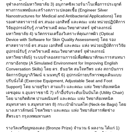
จุฬาลงกรณ์มหาวิทยาลัย 3) อนุภาคซิลเวอร์นาโนเพื่อการประยุกต์
ทางการแพทย์และสร้างสภาวะปลอดเชื้อ (Engineer Silver
Nanostructures for Medical and Antibacterial Applications) โด
รองศาสตราจารย์ ดร.สนอง เอกสิทธิ์ และคณะ แห่ง หน่วยปฏิบัติการ
วิจัยอุปกรณ์รับรู้ ภาควิชาเคมี คณะวิทยาศาสตร์ จุฬาลงกรณ์
มหาวิทยาลัย 4) นวัตกรรมเครื่องวิเคราะห์คุณภาพผิว (Optical
Device with Software for Skin Quality Assessment) โดย รอง
ศาสตราจารย์ ดร.สนอง เอกสิทธิ์ และคณะ แห่ง หน่วยปฏิบัติการวิจั
อุปกรณ์รับรู้ ภาควิชาเคมี คณะวิทยาศาสตร์ จุฬาลงกรณ์
มหาวิทยาลัย5) ระบบจำลองสถานการณ์เพื่อพัฒนาทักษะการสนทนา
ภาษาอังกฤษ (A Simulated Environment for Improving English
Conversation Skills) โดย ดร. ธันยวัต สมใจทวีพร แห่ง สถาบันการ
จัดการปัญญาภิวัฒน์ จ.นนทบุรี 6) อุปกรณ์กายบริหารพยุงเดินแบบ
ปรับนั่งได้ (Exercise Equipment, Adjustable Seat and Foot
Support) โดย นายสุริยา สามแก้ว และคณะ แห่ง วิทยาลัยเทคนิค
เดชอุดม จ.อุบลราชธานี 7) เก้าอี้ปรับระดับเป็นบันได (Utility Chair)
ดย นายกิตติภพ ปานคณินทร์ และคณะ แห่ง วิทยาลัยเทคนิค
สมุทรสาคร จ.สมุทรสาคร 8) กระเป๋าผ้าเนคไท (Neck-tie Bags) โด
นางเสาวลักษณ์ โชควิทยา และคณะ แห่ง วิทยาลัยสารพัดช่าง
สี่พระยา กรุงเทพมหานคร
รางวัลเหรียญทองแดง (Bronze Prize) จำนวน 6 ผลงาน ได้แก่ 1)