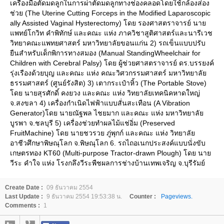
เครื่องมือตัดมดลูกในการผ่าตัดมดลูกทางช่องคลอดโดยใช้กล้องส่อง
ช่วย (The Uterine Cutting Forceps in the Modified Laparoscopic
ally Assisted Vaginal Hysterectomy) โดย รองศาสตราจารย์ นา
พทย์โกวิท คำพิทักษ์ และคณะ แห่ง ภาควิชาสูติศาสตร์และนารีเวช
วิทยาคณะแพทยศาสตร์ มหาวิทยาลัยขอนแก่น 2) รถเข็นแบบปรับ
ืนสำหรับเด็กพิการทางสมอง (Manual StandingWheelchair for
Children with Cerebral Palsy) โดย ผู้ช่วยศาสตราจารย์ ดร.บรรยงค์
รุ่งเรืองด้วยบุญ และคณะ แห่ง คณะวิศวกรรมศาสตร์ มหาวิทยาลั
ธรรมศาสตร์ (ศูนย์รังสิต) 3) เตากระเป๋าหิ้ว (The Portable Stove)
ดย นายสุรศักดิ์ คงยวง และคณะ แห่ง วิทยาลัยเทคนิคหาดใหญ่
จ.สงขลา 4) เครื่องกำเนิดไฟฟ้าแบบสั่นสะเทือน (A Vibration
Generator)โดย นายณัฐพล ไชยมาก และคณะ แห่ง มหาวิทยาลั
บูรพา จ.ชลบุรี 5) เครื่องช่วยทำผลไม้แช่อิ่ม (Preserved
FruitMachine) โดย นายชวรวย ภู่พุกก์ และคณะ แห่ง วิทยาลั
อาชีวศึกษาพิษณุโลก จ.พิษณุโลก 6. รถไถอเนกประสงค์แบบนั่งขับ
เกษตรทอง KT60 (Multi-purpose Tractor-drawn Plough) โดย นา
วีระ คำใจ แห่ง โรงกลึงวีระพืชผลการช่างบ้านเทพเจริญ จ.บุรีรัมย์
Create Date :
09 ธันวาคม 2554
Last Update :
9 ธันวาคม 2554 19:53:38 น.
Counter :
Pageviews.
Comments :
1