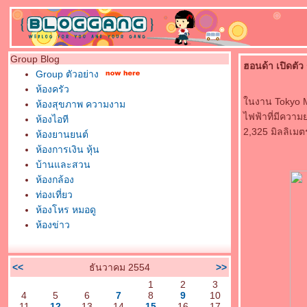
Group Blog
ฮอนด้า เปิดตัว
Group ตัวอย่าง
ห้องครัว
นงาน Tokyo Mo
ห้องสุขภาพ ความงาม
ไฟฟ้าที่มีความ
ห้องไอที
2,325 มิลลิเมต
ห้องยานยนต์
ห้องการเงิน หุ้น
บ้านและสวน
ห้องกล้อง
ท่องเที่ยว
ห้องโหร หมอดู
ห้องข่าว
<<
ธันวาคม 2554
>>
1
2
3
4
5
6
7
8
9
10
11
12
13
14
15
16
17