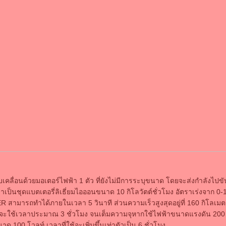
เคลื่อนด้วยมอเตอร์ไฟฟ้า 1 ตัว ที่ยังไม่มีการระบุขนาด โดยจะส่งกำลังไปขับ
้าเป็นชุดแบตเตอรี่ลิเธี่ยมไอออนขนาด 10 กิโลวัตต์ชั่วโมง อัตราเร่งจาก 0-
R สามารถทำได้ภายในเวลา 5 วินาที ส่วนความเร็วสูงสุดอยู่ที่ 160 กิโลเมต
่จะใช้เวลาประมาณ 3 ชั่วโมง จนเต็มความจุหากใช้ไฟฟ้าขนาดแรงดัน 200 โ
 100 โวลท์ เวลาที่ใช้จะเพิ่มขึ้นเท่าตัวเป็น 6 ชั่วโมง