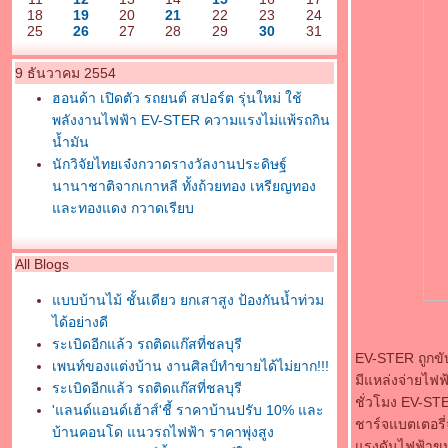
18
19
20
21
22
23
24
25
26
27
28
29
30
31
9 ธันวาคม 2554
ฮอนด้า เปิดตัว รถยนต์ สปอร์ต รุ่นใหม่ ใช้
พลังงานไฟฟ้า EV-STER ความแรงไม่แพ้รถกิน
น้ำมัน
นักวิจัยไทยเจ๋งกวาดรางวัลงานประดิษฐ์
นานาชาติจากเกาหลี ทั้งถ้วยทอง เหรียญทอง
ละทองแดง กวาดเรียบ
All Blogs
บบบ้านไม้ ชั้นเดียว ยกเสาสูง ป้องกันน้ำท่วม
ได้อย่างดี
ระเบิดอีกแล้ว รถติดแก๊สที่ชลบุรี
EV-STER ถูกขับ
เพนท์ของแต่งบ้าน งานศิลป์ทำขายได้ไม่ยาก!!!
มีแหล่งจ่ายไฟฟ
ระเบิดอีกแล้ว รถติดแก๊สที่ชลบุรี
ชั่วโมง EV-STE
'แลนด์แอนด์เฮ้าส์'ชี้ ราคาบ้านปรับ 10% และ
ชาร์จแบตเตอรี
บ้านคอนโด แนวรถไฟฟ้า ราคาพุ่งสูง
รงดันไฟฟ้าขนาด