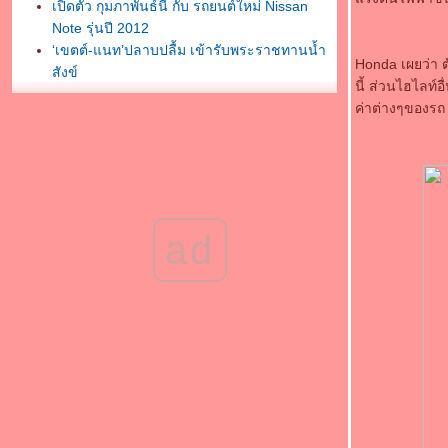
เปิดตัว กุมภาพันธ์นี้ กับ รถยนต์ใหม่ Nissan
Note รุ่นปี 2012
‘เขตต์-แนท’ปลาบปลื้ม เข้ารับพระราชทานน้ำ
Honda เผยว่า ต
สังข์
นี้ ส่วนไฮไลท
ด่วน! คลิปตรุษจีนสยองสุพรรณฯ-พลุระเบิดตา
ค่าต่างๆของรถ
เจ็บอื้อ-‘ญาญ่า’รอดหวุดหวิด!
‘มอส’หวนคืนจอเงิน เตรียมจัดสรรเวลา
ดูแล‘เกม-ลูก’
YAMAHA จัดเต็ม เปิดศึก 2 ล้อ ส่ง 6 รุ่นใหม่-
เขย่าตลาด ท้าชน Honda
มาชมบ้านสำหรับเจ้าสุนัข แบบบ้านสุนัข สไตล์
ad
มเดิร์น
จับตามอง 10 อุปกรณ์ไอทีปี 2555
‘อั้ม’รับไปทำบุญกับ‘กึ้ง’
"เวียร์-ศุกลวัฒน์ คณารศ" ยืนยันไม่คิดรีเทิร์น
"แพนเค้ก-เขมนิจ จามิกรณ์
เสื่อม! ชาวพุทธทนไม่ไหว ส่งคลิปพระฉาวซ้อม
เต้นโคโยตี้ ทอดแหจับปลาในวัด
สวยลงตัวไปกับแฟชั่น โมเดิร์นวินเทจยีนส์
2012
วิธี กำจัดสิวง่ายๆ ด้วยโยเกิร์ต