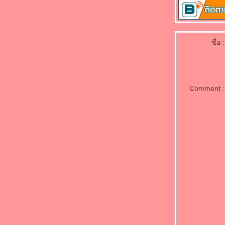
นักวิจัยไทยเจ๋งกวาดรางวัลงานประดิษฐ์
นานาชาติจากเกาหลี ทั้งถ้วยทอง เหรียญทอง
ละทองแดง กวาดเรียบ
เอไอเอส ควง ซัมซุง เปิดประวัติศาสตร์หน้าใหม่
ชื่อ :
“ซัมซุง กาแล็คซี่ โน้ต”
ชุดแต่งงาน "เบลล่า" หนัง "ทไวไลท์" ฮิตทะลุจอ
ธัญญ่า-เป๊ก-น้องลียา แฮปปี้ ครอบครัวกลับมา
สมบูรณ์เหมือนเดิมแล้ว
Comment :
กู้วิกฤติธรรมชาติด้วยวิทยาศาสตร์