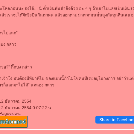
ะโหลกมันนะ ยังได้... นี่ ตั๋วเงินพันตำลึงด้วย ฮะ ๆ ๆ ถ้าเอาไปแลกเป็นเงิน เ
วเราจะได้ฝึกยิงปืนกันทุกคน แล้วออกตามฆ่าพวกชนชั้นสูงกันทุกคืนเลย ฮะ
ใครไปแลก”
ึ๊ตบง กล่าว
หรอ?” กึ๊ตบง กล่าว
จ้าโง่ มันต้องมีที่มาที่ไป ของแบบนี้ถ้าไม่ใช่คนที่เคยอยู่ในวงการ อย่าว่าแต
ดียวก็แลกมาไม่ได้” แคลอง กล่าว
 12 ธันวาคม 2554
 12 ธันวาคม 2554 0:07:22 น.
 Pageviews.
Share to Faceboo