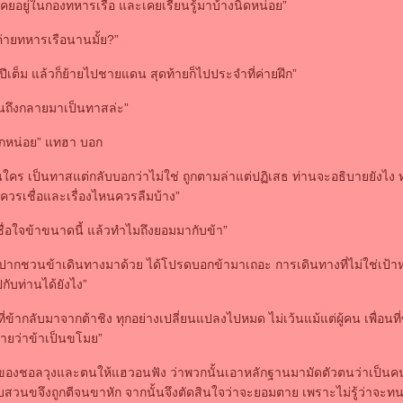
เคยอยู่ในกองทหารเรือ และเคยเรียนรู้มาบ้างนิดหน่อย”
ค่ายทหารเรือนานมั้ย?”
สองปีเต็ม แล้วก็ย้ายไปชายแดน สุดท้ายก็ไปประจำที่ค่ายฝึก”
านถึงกลายมาเป็นทาสล่ะ”
สักหน่อย” แทฮา บอก
ป็นใคร เป็นทาสแต่กลับบอกว่าไม่ใช่ ถูกตามล่าแต่ปฏิเสธ ท่านจะอธิบายยังไง ท
ี่ควรเชื่อและเรื่องไหนควรลืมบ้าง”
เชื่อใจข้าขนาดนี้ แล้วทำไมถึงยอมมากับข้า”
ยปากชวนข้าเดินทางมาด้วย ได้โปรดบอกข้ามาเถอะ การเดินทางที่ไม่ใช่เป้า
กับท่านได้ยังไง”
่ข้ากลับมาจากต้าชิง ทุกอย่างเปลี่ยนแปลงไปหมด ไม่เว้นแม้แต่ผู้คน เพื่อนที่
้ายว่าข้าเป็นขโมย”
งของชอลวุงและตนให้แฮวอนฟัง ว่าพวกนั้นเอาหลักฐานมามัดตัวตนว่าเป็น
สวนขจึงถูกตีจนขาหัก จากนั้นจึงตัดสินใจว่าจะยอมตาย เพราะไม่รู้ว่าจะท