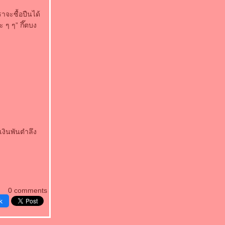
ราจะซื้อปืนได้
 ๆ ๆ” กึ๊ตบง
่เงินพันตำลึง
0 comments
k