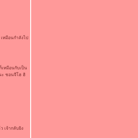
ิม เหมือนกำลังไป
ก็เหมือนกับเป็น
นะ ชอนจีโฮ ฮิ
ว เจ้ากลับยิง