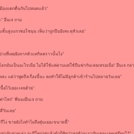
เมืองแตกตื่นกันไปหมดแล้ว”
” อึนเจ ถาม
ชนชั้นสูงแถวซอโซมุน เห็นว่าถูกปืนยิงทะลุหัวเลย”
อย่างที่เคยยิงถากหัวแทกิลคราวนั้นไง”
โลกมันเป็นอะไรเนี่ย ไม่ได้ใช้แค่ดาบแต่ใช้ปืนฆ่ากันเลยเหรอเนี่ย” อึนเจ กล่
้นแหละ แต่ว่าพูดถึงเรื่องนี้นะ คงทำให้ไม่มีลูกค้าเข้าร้านไปหลายวันเลย”
นเนื้อไว้เยอะเลยด้วย”
เท่าไหร่” พี่ของอึนเจ ถาม
ี่วันเลย”
้วรึไง ขายยังไงทำไมถึงตุ๋นเยอะขนาดนี้”
นฆ่ากันตายเล่า จะปีใหม่อยู่แล้วข้าก็คิดว่าลูกค้าจะมากันเยอะเลยเตรียมไว้”