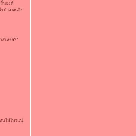
ิ้นองค์
ไรบ้าง ตนจึง
นทาสเหรอ?”
องทนไม่ไหวแน่