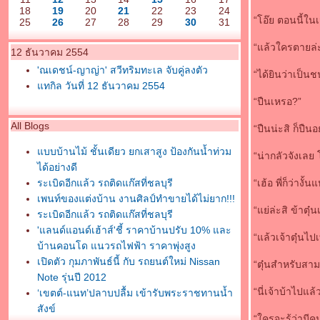
18
19
20
21
22
23
24
“โอ๊ย ตอนนี้ใน
25
26
27
28
29
30
31
“แล้วใครตายล่ะ
12 ธันวาคม 2554
'ณเดชน์-ญาญ่า' สวีทริมทะเล จับคู่ลงตัว
“ได้ยินว่าเป็น
ทกิล วันที่ 12 ธันวาคม 2554
“ปืนเหรอ?”
All Blogs
“ปืนน่ะสิ ก็ปืน
บบบ้านไม้ ชั้นเดียว ยกเสาสูง ป้องกันน้ำท่วม
“น่ากลัวจังเลย 
ได้อย่างดี
ระเบิดอีกแล้ว รถติดแก๊สที่ชลบุรี
“เฮ้อ พี่ก็ว่างั
เพนท์ของแต่งบ้าน งานศิลป์ทำขายได้ไม่ยาก!!!
“แย่ล่ะสิ ข้าตุ๋
ระเบิดอีกแล้ว รถติดแก๊สที่ชลบุรี
'แลนด์แอนด์เฮ้าส์'ชี้ ราคาบ้านปรับ 10% และ
“แล้วเจ้าตุ๋นไป
บ้านคอนโด แนวรถไฟฟ้า ราคาพุ่งสูง
เปิดตัว กุมภาพันธ์นี้ กับ รถยนต์ใหม่ Nissan
“ตุ๋นสำหรับสามส
Note รุ่นปี 2012
“นี่เจ้าบ้าไปแล
‘เขตต์-แนท’ปลาบปลื้ม เข้ารับพระราชทานน้ำ
สังข์
“ใครจะรู้ว่ามีค