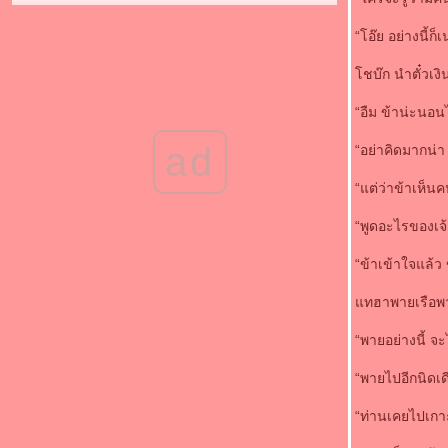
ด่วน! คลิปตรุษจีนสยองสุพรรณฯ-พลุระเบิดตา
เจ็บอื้อ-‘ญาญ่า’รอดหวุดหวิด!
“โอ๊ย อย่างนี้ก
‘มอส’หวนคืนจอเงิน เตรียมจัดสรรเวลา
ดูแล‘เกม-ลูก’
ชบ๊ก นำตั๋วเงิ
YAMAHA จัดเต็ม เปิดศึก 2 ล้อ ส่ง 6 รุ่นใหม่-
“อืม ข้าน่ะนอน
เขย่าตลาด ท้าชน Honda
มาชมบ้านสำหรับเจ้าสุนัข แบบบ้านสุนัข สไตล์
ad
“อย่าคิดมากน่า
มเดิร์น
จับตามอง 10 อุปกรณ์ไอทีปี 2555
“แต่ว่าข้าเห็นค
‘อั้ม’รับไปทำบุญกับ‘กึ้ง’
"เวียร์-ศุกลวัฒน์ คณารศ" ยืนยันไม่คิดรีเทิร์น
“พูดอะไรของเจ้า
"แพนเค้ก-เขมนิจ จามิกรณ์
“ข้าเข้าใจแล้ว 
เสื่อม! ชาวพุทธทนไม่ไหว ส่งคลิปพระฉาวซ้อม
เต้นโคโยตี้ ทอดแหจับปลาในวัด
ทฮาพายเรือพา
สวยลงตัวไปกับแฟชั่น โมเดิร์นวินเทจยีนส์
2012
“พายอย่างนี้ จ
วิธี กำจัดสิวง่ายๆ ด้วยโยเกิร์ต
รีวิว โคโลราโด Colorado Chevrolet 2012
“พายไปอีกนิดเด
เมนู จานเด็ด แกงเหลืองปลาอินทรีย์
“ท่านเคยไปเกา
หม่ ซูซูกิ Swift รุ่น Sport 2012 เปิดตัว
มกราคม 2012