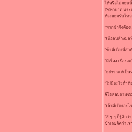
ช่อง 7
ได้หรือไม่ตอนน
คลิปคอนเสริต เสก โลโซ จัดหนัก ท้าชนแกรมมี่
รัชทายาท พระอง
กลางคอนเสริต เผยตน เป็น "เสื้อแดง"
ต้องยอมรับโทษที
"เสก" เดือด ท้าชนแกรมมี่ พร้อมปราศรัยบนเวที
“พวกข้าจึงต้องเ
คอนเสริต บุรีรัมย์ แสดงตนเป็นเสื้อแดง เมื่อคืน
ที่ผ่านมา
“เพื่อลบล้างมล
ดัง พันกร ทุ่มไม่อั้น เปิดตัวเพลงใหม่ I Wanna
Be With You
“ข้ามีเรื่องที่
ปัญญา ขน ชิงร้อยชิงล้าน-คนอวดผี ย้ายวิกปี
หน้า
“มีเรื่อง เรื่องอ
‘อั้ม’อุบของขวัญวันเกิด ‘กฤษณ์-กึ้ง’ ปัด‘บอย’ช่ว
เลือกรถใหม่
“อย่าว่าแต่เป็น
'ณเดชน์-ญาญ่า' สวีทริมทะเล จับคู่ลงตัว
“ไม่มีอะไรต่ำต
ทกิล วันที่ 12 ธันวาคม 2554
ฮอนด้า เปิดตัว รถยนต์ สปอร์ต รุ่นใหม่ ใช้
จีโฮสอบถามชอลว
พลังงานไฟฟ้า EV-STER ความแรงไม่แพ้รถกิน
น้ำมัน
“เจ้ามีเรื่องอะ
นักวิจัยไทยเจ๋งกวาดรางวัลงานประดิษฐ์
นานาชาติจากเกาหลี ทั้งถ้วยทอง เหรียญทอง
“ฮิ ๆ ๆ ก็รู้สึ
ละทองแดง กวาดเรียบ
ข้าเลยคิดว่าเรา
เอไอเอส ควง ซัมซุง เปิดประวัติศาสตร์หน้าใหม่