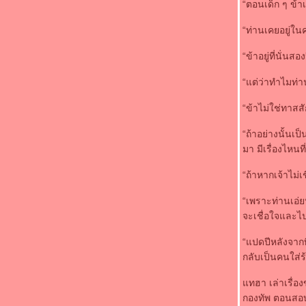
“ตอนเด็ก ๆ ข้า
บ้านและสวน จัดแต่งสวนทางเดิน ด้วย พื้นไม้
ระเบียงสำเร็จรูป ไม้ระแนง
“ท่านเคยอยู่ใน
Happy Life เมนูอาโบริซูชิ
เทรนด์ shop 2012 'สดใส-เรียบง่าย'
“ข้าอยู่ที่นั่น
Happy Life เมนูอาโบริซูชิ สำหรับคนชอบทาน
“แต่ว่าทำไมท่
อาหารญี่ปุ่น
อเมริกา เผยคลิป ถ่ายวิดีโอ ติด UFO ในคืนวัน
“ข้าไม่ใช่ทาส
เคาต์ดาวน์ ต้อนรับปี 2012
5 ลุคหน้า-ผม สำหรับปาร์ตี้เก๋ ๆ รับ ปีใหม่
“ถ้าอย่างนั้นเ
ข้อคิดเตือนใจที่ผู้หญิงพึงรู้ เวลาเช่าห้องตาม
มา มีเรื่องไหนท
รงแรม
คุณสมบัติ สมาร์ชโฟน สุดคุ้ม ราคาถูก เรียบหรู
“ถ้าหากเจ้าไม่
มีสไตล์ กับ Nokia Asha 303
“เพราะท่านเอ่
5 ลุคหน้า-ผม สำหรับปาร์ตี้เก๋ ๆ รับคริสต์มาส
จะเชื่อใจและไป
ละปีใหม่
หม่ ซูซูกิ Swift รุ่น Sport 2012 เปิดตัว
“แปดปีหลังจากที
มกราคม 2012
กลับเป็นคนใส่ร
เอเซอร์ จัดหนัก ปล่อยสินค้าราคาพิเศษ เอาใจ
คนน้ำท่วม
ทฮา เล่าเรื่อ
ปัญญา รับชิงร้อยชิงล้าน ซบช่อง 3 ปัดมีปัญหา
กองทัพ ตอนสอบ