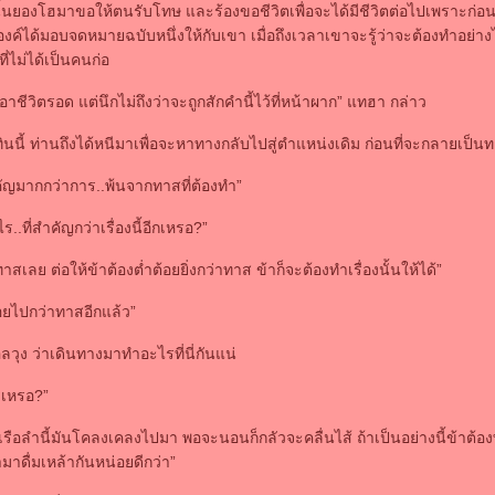
ั้นยองโฮมาขอให้ตนรับโทษ และร้องขอชีวิตเพื่อจะได้มีชีวิตต่อไปเพราะก่อนส
ค์ได้มอบจดหมายฉบับหนึ่งให้กับเขา เมื่อถึงเวลาเขาจะรู้ว่าจะต้องทำอย่าง
่ไม่ได้เป็นคนก่อ
อาชีวิตรอด แต่นึกไม่ถึงว่าจะถูกสักคำนี้ไว้ที่หน้าผาก” แทฮา กล่าว
ทินนี้ ท่านถึงได้หนีมาเพื่อจะหาทางกลับไปสู่ตำแหน่งเดิม ก่อนที่จะกลายเป็
สำคัญมากกว่าการ..พ้นจากทาสที่ต้องทำ”
ะไร..ที่สำคัญกว่าเรื่องนี้อีกเหรอ?”
ทาสเลย ต่อให้ข้าต้องต่ำต้อยยิ่งกว่าทาส ข้าก็จะต้องทำเรื่องนั้นให้ได้”
้อยไปกว่าทาสอีกแล้ว”
ุง ว่าเดินทางมาทำอะไรที่นี่กันแน่
ไรเหรอ?”
กว่าเรือลำนี้มันโคลงเคลงไปมา พอจะนอนก็กลัวจะคลื่นไส้ ถ้าเป็นอย่างนี้ข้าต้
มาดื่มเหล้ากันหน่อยดีกว่า”