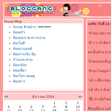
Group Blog
ทกิล วันที่ 12
Group ตัวอย่าง
ห้องครัว
“ข้าหมายความว่า
ห้องสุขภาพ ความงาม
“ฮิ ๆ ๆ เจ้าคิด
ห้องไอที
ห้องยานยนต์
คนชั้นต่ำมาแข
ห้องการเงิน หุ้น
บ้านและสวน
“ถ้าพวกชนชั้นสู
ห้องกล้อง
ท่องเที่ยว
“ทำอะไรอยู่เล่า
ห้องโหร หมอดู
“เฮ้ ๆ เดี๋ยวก่
ห้องข่าว
“เฮ้ จริง ๆ ด้วย”
<<
ธันวาคม 2554
>>
“ฮึ้ย บ้าเอ๊ยโช
1
2
3
4
5
6
7
8
9
10
พี่ของอึนเจ บอ
11
12
13
14
15
16
17