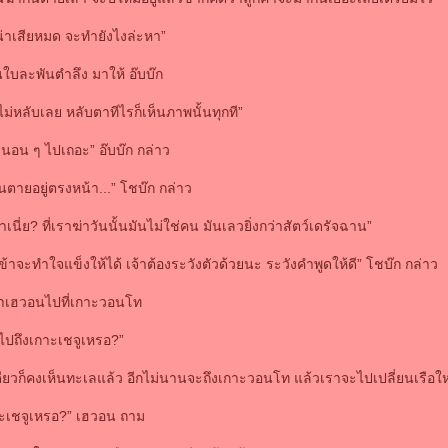
็เน่าเสียหมด จะทำยังไงล่ะหา”
นใบละพันตำลึง มาให้ อ๊บบ๊ก
ไม่หลับเลย หลับตาทีไรก็เห็นภาพนั้นทุกที”
 นอน ๆ ไปเถอะ” อ๊บบ๊ก กล่าว
นตายอยู่ตรงหน้า...” โชบ๊ก กล่าว
เนี่ย? ที่เราฆ่าวันนั้นมันไม่ใช่คน มันเลวยิ่งกว่าสัตว์เดรัจฉาน”
ข้าจะทำใจแข็งให้ได้ เจ้าต้องระวังตัวด้วยนะ ระวังคำพูดให้ดี” โชบ๊ก กล่าว
เฮวอนไปที่เกาะวอนโท
ะไปถึงเกาะเชจูเหรอ?”
ียวก็คงเห็นทะเลแล้ว อีกไม่นานจะถึงเกาะวอนโท แล้วเราจะไปเปลี่ยนเรือใหญ่
ะเชจูเหรอ?” เฮวอน ถาม