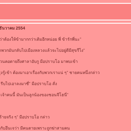
 ธันวาคม 2554
ต้องให้ข้ามากกว่าเดิมอีกหน่อย พี่ ข้ารักพี่นะ”
ว่าพวกมันกลับไปเมืองหลวงแล้วจะไปอยู่ดีมีสุขรึไง”
วนคอตายถึงศาลาอับกู มือปราบโอ มาพบเข้า
งรู้เข้า ต้องมาเอาเรื่องกับพวกเราแน่ ๆ” ชายคนหนึ่งกล่าว
 รีบไปเอาลงมาซี่” มือปราบโอ สั่ง
อน เจ้าคนนี้ มันเป็นลูกน้องของชอนจีโฮนี่”
คร้ายจริง ๆ” มือปราบโอ กล่าว
กกับอึนเจว่า มีคนตายเพราะถูกฆ่าสามคน