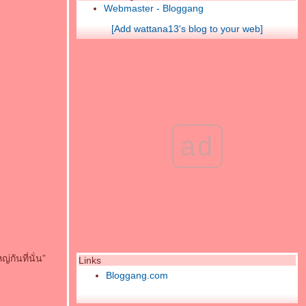
Webmaster - Bloggang
[Add wattana13's blog to your web]
ad
กันที่นั่น”
Links
Bloggang.com