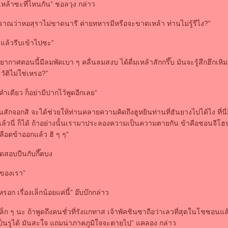
หล้าซะที่ไหนกัน” ชอลวุง กล่าว
ราณว่าหอสุราไม่ขาดนารี ค่ายทหารมีหรือจะขาดเหล้า ท่านไม่รู้รึไง?”
แล้วรีบเข้าไปซะ”
รยากาศตอนนี้มีลมพัดเบา ๆ คลื่นลมสงบ ได้ดื่มเหล้าสักกรึ๊บ มันจะรู้สึกฮึกเห
วัติไม่ใช่เหรอ?”
กคำเดียว ก็อย่ามีปากไว้พูดอีกเลย”
กันสักจอกสิ จะได้ช่วยให้ท่านคลายความคิดถึงฮูหยินท่านที่ฮันยางไปได้ไง ที่นี่
แล้วนี่ ก็ได้ ถ้าอย่างนั้นเรามาประลองความเป็นความตายกัน ข้าคือชอนจีโฮ
เลือดข้าออกแล้ว ฮิ ๆ ๆ”
อบปืนกับกึ๊ตบง
ของเรา”
หรอก เรื่องเล็กน้อยแค่นี้” อ๊บบ๊กกล่าว
่องเล็ก ๆ นะ ถ้าพูดถึงคนชั่วที่รังแกทาส เจ้าพัคชินซาถือว่าเลวที่สุดในโชซอนแล้
เป็นรูได้ มันสะใจ แถมน่าภาคภูมิใจจะตายไป” แคลอง กล่าว