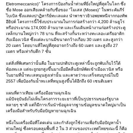
Eletromeccanico)” โครงการป้องกันน้ำท่วมที่ยิ่งใหญ่ที่สุดในโลก ซึ่ง
ชื่อ Mose ออกเสียงคล้ายกับชื่อของ “โมเสส (Moses)” ในพระคัมภีร์
ไบเบิล ซึ่งแสดงปาฏิหาริย์ทะเลแดง นำพาชาวยิวอพยพหนีจากกองทัพ
อียิปต์ โครงการนี้ใช้งบประมาณในการก่อสร้างกว่า 4,200 ล้านยูโร
หรือประมาณ 174,000 ล้านบาท และเริ่มเดินหน้างานก่อสร้างประตู
เหล็กบานใหญ่กว่า 78 บาน ที่จะสร้างกั้นระหว่างทะเลอะเดรียอาติก
กับเมืองเวนิส ซึ่งแต่ละบานมีขนาดกว้างเกือบ 30 เมตร และสูงกว่า
20 เมตร โดยบานที่ใหญ่ที่สุดอาจกว้างถึง 60 เมตร และสูงถึง 27
เมตร หรือเท่ากับตึก 7 ชั้น
ต่สิ่งที่พิเศษกว่านั้นคือ ในยามปกติประตูเหล่านี้จะถูกพับเก็บไว้ใต้
ท้องทะเล แต่จะถูกยกสูงขึ้นมาเมื่อมีคลื่นยักษ์พัดเข้าเมืองเวนิส หรือ
นยามที่น้ำทะเลหนุนสูงเท่านั้น และคาดว่าจะเสร็จสมบูรณ์ในปี
2557 เพื่อป้องกันน้ำทะเลที่หนุนสูงขึ้นได้อีกถึง 60 เซนติเมตร
ผนที่ดาวเทียม เครื่องมือยามฉุกเฉิน
ม้ปัจจุบันยังไม่เห็นโครงการระยะยาวที่เป็นรูปธรรมของรัฐบาล
หลายๆ ชาติ แต่ก็มีการเริ่มนำข้อมูลจากฐานข้อมูลขนาดใหญ่มาเป็น
เครื่องมือสำหรับรับมือปัญหายามฉุกเฉิน
หนึ่งในเครื่องมือที่โดดเด่น และกำลังถูกใช้งานเพื่อรับมือปัญหาน้ำ
ท่วมใหญ่ ซึ่งครอบคลุมพื้นที่ 2 ใน 3 ส่วนของประเทศไทยขณะนี้ ก็คือ