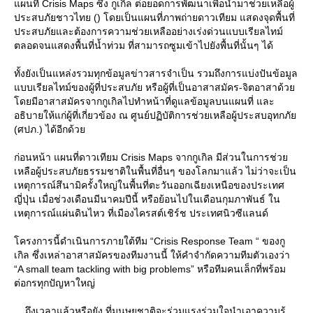
ผนที่ Crisis Maps ซึ่ง กูเกิล ต่อยอดการพัฒนาเพื่อนำมาช่วยเหลือผู้
ประสบภัยชาวไทย () โดยเป็นแผนที่ภาพถ่ายดาวเทียม แสดงจุดพื้นที่
ประสบภัยและต้องการความช่วยเหลืออย่างเร่งด่วนแบบเรียลไทม์
ตลอดจนแสดงพื้นที่น้ำท่วม ที่สามารถซูมเข้าไปยังพื้นที่นั้นๆ ได้
ทั้งยังเป็นแหล่งรวมทุกข้อมูลข่าวสารจำเป็น รวมถึงการแบ่งปันข้อมูล
บบเรียลไทม์ของผู้ที่ประสบภัย หรือผู้ที่เป็นอาสาสมัคร-จิตอาสาด้ว
ดยมีอาสาสมัครจากกูเกิลไปทำหน้าที่ดูแลข้อมูลบนแผนที่ และ
อธิบายให้แก่ผู้ที่เกี่ยวข้อง ณ ศูนย์ปฏิบัติการช่วยเหลือผู้ประสบอุทกภั
(ศปภ.) ได้อีกด้ว
ก่อนหน้า แผนที่ดาวเทียม Crisis Maps จากกูเกิล มีส่วนในการช่ว
เหลือผู้ประสบภัยธรรมชาติในพื้นที่อื่นๆ ของโลกมาแล้ว ไม่ว่าจะเป็น
เหตุการณ์สึนามิครั้งใหญ่ในพื้นที่ตะวันออกเฉียงเหนือของประเทศ
ญี่ปุ่น เมื่อช่วงเดือนมีนาคมปีนี้ หรือย้อนไปในเดือนกุมภาพันธ์ ใน
เหตุการณ์แผ่นดินไหว ที่เมืองไครสต์เชิร์ช ประเทศนิวซีแลนด์
ครงการนี้ดำเนินการภายใต้ทีม “Crisis Response Team “ ของกู
เกิล ซึ่งเหล่าอาสาสมัครของทีมงานนี้ ให้คำจำกัดความทีมตัวเองว่า
“A small team tackling with big problems” หรือทีมคนเล็กที่พร้อม
ต่อกรทุกปัญหาใหญ่
....ถึงเวลาแล้วหรือยัง ที่มนุษยชาติจะร่วมแรงร่วมใจนำเอาความรู้