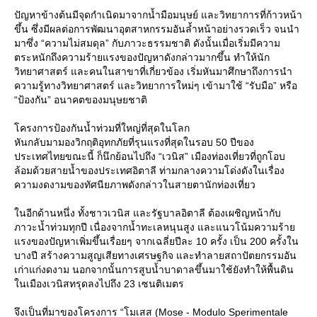
ปัญหาข้างต้นมีจุดกำเนิดมาจากน้ำมือมนุษย์ และวิทยาการที่ก้าวหน้า
ขึ้น ซึ่งมีผลต่อการพัฒนาอุตสาหกรรมอันล้ำหน้าอย่างรวดเร็ว จนนำ
มาซึ่ง “ความไม่สมดุล” กับภาวะธรรมชาติ ดังนั้นเมื่อเริ่มมีความ
ตระหนักถึงความร้ายแรงของปัญหาดังกล่าวมากขึ้น ทำให้นัก
วิทยาศาสตร์ และคนในสาขาที่เกี่ยวข้อง เริ่มหันมาศึกษาถึงการนำ
ความรู้ทางวิทยาศาสตร์ และวิทยาการใหม่ๆ เข้ามาใช้ “รับมือ” หรือ
“ป้องกัน” อนาคตของมนุษยชาติ
ครงการป้องกันน้ำท่วมที่ใหญ่ที่สุดในโลก
หันกลับมามองวิกฤติอุทกภัยที่รุนแรงที่สุดในรอบ 50 ปีของ
ประเทศไทยขณะนี้ ก็นึกย้อนไปถึง “เวนิส” เมืองท่องเที่ยวที่ถูกโอบ
ล้อมด้วยสายน้ำของประเทศอิตาลี ท่ามกลางความโด่งดังในเรื่อง
ความงดงามของทัศนียภาพดังกล่าวในสายตานักท่องเที่ยว
นอีกด้านหนึ่ง ทั้งชาวเวนิส และรัฐบาลอิตาลี ต้องเผชิญหน้ากับ
ภาวะน้ำท่วมทุกปี เนื่องจากน้ำทะเลหนุนสูง และแนวโน้มความร้า
รงของปัญหาเพิ่มขึ้นเรื่อยๆ จากเฉลี่ยปีละ 10 ครั้ง เป็น 200 ครั้งใน
บางปี สร้างความสูญเสียทางเศรษฐกิจ และทำลายสถาปัตยกรรมอัน
เก่าแก่งดงาม นอกจากนั้นการสูบน้ำบาดาลขึ้นมาใช้ยังทำให้พื้นดิน
นเมืองเวนิสทรุดลงไปถึง 23 เซนติเมตร
จึงเป็นที่มาของโครงการ “โมเสส (Mose - Modulo Sperimentale