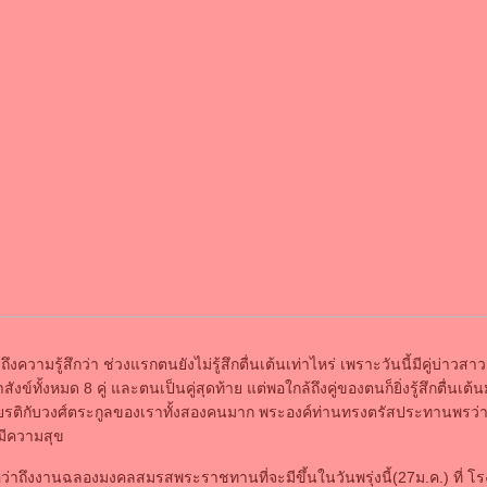
ึงความรู้สึกว่า ช่วงแรกตนยังไม่รู้สึกตื่นเต้นเท่าไหร่ เพราะวันนี้มีคู่บ่าวสาว
ข์ทั้งหมด 8 คู่ และตนเป็นคู่สุดท้าย แต่พอใกล้ถึงคู่ของตนก็ยิ่งรู้สึกตื่นเต
กียรติกับวงศ์ตระกูลของเราทั้งสองคนมาก พระองค์ท่านทรงตรัสประทานพรว่า
้มีความสุข
ต่อว่าถึงงานฉลองมงคลสมรสพระราชทานที่จะมีขึ้นในวันพรุ่งนี้(27ม.ค.) ที่ โ