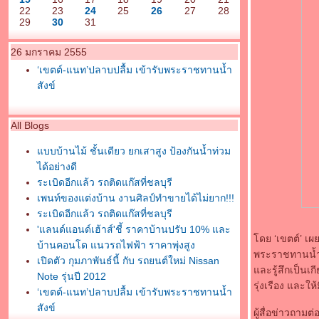
22
23
24
25
26
27
28
29
30
31
26 มกราคม 2555
‘เขตต์-แนท’ปลาบปลื้ม เข้ารับพระราชทานน้ำ
สังข์
All Blogs
บบบ้านไม้ ชั้นเดียว ยกเสาสูง ป้องกันน้ำท่วม
ได้อย่างดี
ระเบิดอีกแล้ว รถติดแก๊สที่ชลบุรี
เพนท์ของแต่งบ้าน งานศิลป์ทำขายได้ไม่ยาก!!!
ระเบิดอีกแล้ว รถติดแก๊สที่ชลบุรี
'แลนด์แอนด์เฮ้าส์'ชี้ ราคาบ้านปรับ 10% และ
ดย ‘เขตต์’ เผยถ
บ้านคอนโด แนวรถไฟฟ้า ราคาพุ่งสูง
พระราชทานน้ำสัง
เปิดตัว กุมภาพันธ์นี้ กับ รถยนต์ใหม่ Nissan
ละรู้สึกเป็นเ
Note รุ่นปี 2012
รุ่งเรือง และให
‘เขตต์-แนท’ปลาบปลื้ม เข้ารับพระราชทานน้ำ
สังข์
ผู้สื่อข่าวถาม