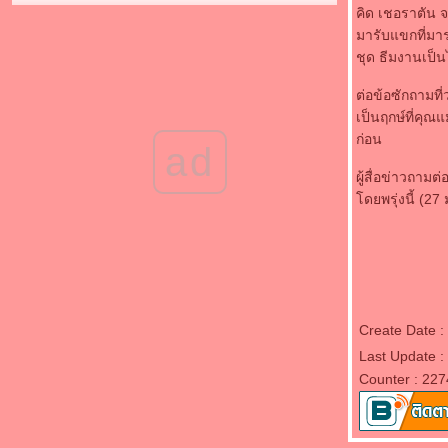
ด่วน! คลิปตรุษจีนสยองสุพรรณฯ-พลุระเบิดตา
คิด เชอราตัน จ
เจ็บอื้อ-‘ญาญ่า’รอดหวุดหวิด!
มารับแขกที่มาร
‘มอส’หวนคืนจอเงิน เตรียมจัดสรรเวลา
ชุด ธีมงานเป็
ดูแล‘เกม-ลูก’
YAMAHA จัดเต็ม เปิดศึก 2 ล้อ ส่ง 6 รุ่นใหม่-
ต่อข้อซักถามที
เขย่าตลาด ท้าชน Honda
เป็นฤกษ์ที่คุณ
มาชมบ้านสำหรับเจ้าสุนัข แบบบ้านสุนัข สไตล์
ก่อน
ad
มเดิร์น
ผู้สื่อข่าวถามต
จับตามอง 10 อุปกรณ์ไอทีปี 2555
ดยพรุ่งนี้ (27
‘อั้ม’รับไปทำบุญกับ‘กึ้ง’
"เวียร์-ศุกลวัฒน์ คณารศ" ยืนยันไม่คิดรีเทิร์น
"แพนเค้ก-เขมนิจ จามิกรณ์
เสื่อม! ชาวพุทธทนไม่ไหว ส่งคลิปพระฉาวซ้อม
เต้นโคโยตี้ ทอดแหจับปลาในวัด
สวยลงตัวไปกับแฟชั่น โมเดิร์นวินเทจยีนส์
Create Date 
2012
วิธี กำจัดสิวง่ายๆ ด้วยโยเกิร์ต
Last Update 
รีวิว โคโลราโด Colorado Chevrolet 2012
Counter : 227
เมนู จานเด็ด แกงเหลืองปลาอินทรีย์
หม่ ซูซูกิ Swift รุ่น Sport 2012 เปิดตัว
มกราคม 2012