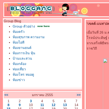
Group Blog
‘เขตต์-แนท’ปล
Group ตัวอย่าง
ห้องครัว
เมื่อวันที่ 26
ห้องสุขภาพ ความงาม
รจน์ประดิษฐ์ 
ห้องไอที
จากเสร็จพิธีพร
ห้องยานยนต์
ราชวิถี
ห้องการเงิน หุ้น
บ้านและสวน
ห้องกล้อง
ท่องเที่ยว
ห้องโหร หมอดู
ห้องข่าว
<<
มกราคม 2555
>>
1
2
3
4
5
6
7
8
9
10
11
12
13
14
15
16
17
18
19
20
21