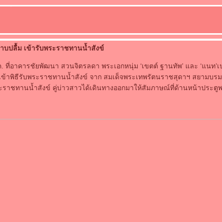
าบปลื้ม เข้ารับพระราชทานน้ำสังข์
 ม.ค. ที่อาคารชัยพัฒนา สวนจิตรลดา พระเอกหนุ่ม ‘เขตต์ ฐานทัพ’ และ ‘แนท’เ
เข้าพิธีรับพระราชทานน้ำสังข์ จาก สมเด็จพระเทพรัตนราชสุดาฯ สยามบรมร
ะราชทานน้ำสังข์ คู่บ่าวสาวได้เดินทางออกมาให้สัมภาษณ์ที่ด้านหน้าประตู