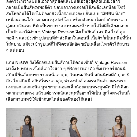
ลงตัวระหว่าง ยีนส์เอวต่ำสุดฮิตและยีนส์เอวสูงยุคคุณแม่ยังสาว
กลายเป็นยีนส์ทรงพอดีตัว ขอบเอวกางเกงอยู่ใต้สะดือเล็กน้อย โชว์
สะโพกอิ่มได้โดยไม่ต้องกลัวเนื้อรอบเอวจะปลิ้นแบบ "มัฟฟิน ท็อป"
เหมือนตอนใส่กางเกงเอวซูเปอร์โลว หรือกลัวหน้าไม่เข้ากับทรงเอว
สูงแบบวินเทจ ที่มักเป็นขากางเกงทรงตรงซึ่งหากใส่ไม่ดีก็เสี่ยงกลา
เป็นป้าเอาได้ง่าย ๆ Vintage Revision จึงเป็นยีนส์ เอว มิด ไรส์ สูง
พอดี ๆ และยังเข้ารูปแบบที่กำลังนิยมในตอนนี้ เนื้อผ้าก็เป็นเดนิมที่นิ่ม
ส่สบาย แม้จะเข้ารูปแต่ก็ไม่ฟิตจนอึดอัด ขยับเคลื่อนไหวตัวได้สบา
ๆ แน่นอน
ถม NEUW ยังได้ออกแบบยีนส์ภายใต้คอนเซ็ปต์ Vintage Revision
มาถึง 5 ทรง 5 สไตล์เอาใจสาว ๆ ที่รักการแต่งตัว ทั้งเรเซอร์สกินนี่
สกินนี่ยีนส์แบบขายาวเหนือตาตุ่ม, วินเทจสกินนี่ สกินนี่พอดีตัว, มาริ
ลิน ไฮ สกินนี่ สกินนี่ทรงเอวสูง, ฟรองซัวส์ สเตรท ยีนส์ขาตรงทรง
กระบอก และเจนิส บูท ขาบานออกเล็กน้อยแบบทรงบูทคัท มีให้เลือก
หลากหลายทรง แล้วแต่อารมณ์และลุคที่อยากให้เป็น ถูกใจทรงไหนก็
เลือกมาแมทช์ให้เข้ากับสไตล์ของตัวเองได้เลย !!