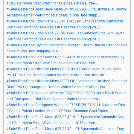
and Date Nylon Strap Watch for sale deals in Usa+free ...
#Sale! Best Price Jean Deve Mens 847051AS.AA Luna Brown Dial Brown
Alligator-Leather Watch for sale deals in Usa+free shipp...
#Sale! Best Price Edox Mens 27034 3 BR Les Genevez Ultra Slim White
Dial Steel Watch for sale deals in Usa+free shipping 2012
#Sale! Best Price Edox Mens 27034 3 AIN Les Genevez Ultra Slim Silver
Dial Steel Watch for sale deals in Usa+free shipping 2012
#Sale! Best Price Glycine Incursore Automatic Cream Dial on Strap for sale
deals in Usa+free shipping 2012
#Sale! Best Price Fortis Mens 623.22.41 N.39 Spacematic Automatic Day
and Date Nylon Strap Watch for sale deals in Usa+free ...
#Sale! Best Price Offshore Mens OFF010YM Cockpit Yvan Muller Black
PVD Dual Time Rubber Watch for sale deals in Usa+free shi...
#Sale! Best Price Offshore Mens OFF003D Commando Brushed Steel and
Black PVD Chronograph Rubber Watch for sale deals in Usa+...
#Sale! Best Price Versace Womens 93Q80D08C S009 Krios Black Enamel
and Transparent Dial Patent Leather Watch for sale deals ...
#Sale! Best Price Ferragamo Womens F50SBQ5027 S111 Salvatore Pink
Genuine Patent Leather Mother-Of-Pearl Diamond Gold Plated...
#Sale! Best Price Fortis Mens 623.22.42 N.11 Spacematic Automatic Day
and Date Nylon Strap Watch for sale deals in Usa+free ...
#Sale! Best Price Fortis Mens 623.22.42 L.01 Spacematic Automatic Day