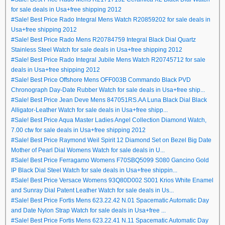
for sale deals in Usa+free shipping 2012
#Sale! Best Price Rado Integral Mens Watch R20859202 for sale deals in
Usa+free shipping 2012
#Sale! Best Price Rado Mens R20784759 Integral Black Dial Quartz
Stainless Steel Watch for sale deals in Usa+free shipping 2012
#Sale! Best Price Rado Integral Jubile Mens Watch R20745712 for sale
deals in Usa+free shipping 2012
#Sale! Best Price Offshore Mens OFF003B Commando Black PVD
Chronograph Day-Date Rubber Watch for sale deals in Usa+free ship...
#Sale! Best Price Jean Deve Mens 847051RS.AA Luna Black Dial Black
Alligator-Leather Watch for sale deals in Usa+free shipp...
#Sale! Best Price Aqua Master Ladies Angel Collection Diamond Watch,
7.00 ctw for sale deals in Usa+free shipping 2012
#Sale! Best Price Raymond Weil Spirit 12 Diamond Set on Bezel Big Date
Mother of Pearl Dial Womens Watch for sale deals in U...
#Sale! Best Price Ferragamo Womens F70SBQ5099 S080 Gancino Gold
IP Black Dial Steel Watch for sale deals in Usa+free shippin...
#Sale! Best Price Versace Womens 93Q80D002 S001 Krios White Enamel
and Sunray Dial Patent Leather Watch for sale deals in Us...
#Sale! Best Price Fortis Mens 623.22.42 N.01 Spacematic Automatic Day
and Date Nylon Strap Watch for sale deals in Usa+free ...
#Sale! Best Price Fortis Mens 623.22.41 N.11 Spacematic Automatic Day