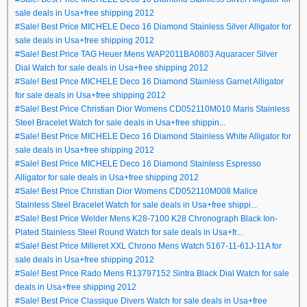
sale deals in Usa+free shipping 2012
#Sale! Best Price MICHELE Deco 16 Diamond Stainless Silver Alligator for
sale deals in Usa+free shipping 2012
#Sale! Best Price TAG Heuer Mens WAP2011BA0803 Aquaracer Silver
Dial Watch for sale deals in Usa+free shipping 2012
#Sale! Best Price MICHELE Deco 16 Diamond Stainless Garnet Alligator
for sale deals in Usa+free shipping 2012
#Sale! Best Price Christian Dior Womens CD052110M010 Maris Stainless
Steel Bracelet Watch for sale deals in Usa+free shippin...
#Sale! Best Price MICHELE Deco 16 Diamond Stainless White Alligator for
sale deals in Usa+free shipping 2012
#Sale! Best Price MICHELE Deco 16 Diamond Stainless Espresso
Alligator for sale deals in Usa+free shipping 2012
#Sale! Best Price Christian Dior Womens CD052110M008 Malice
Stainless Steel Bracelet Watch for sale deals in Usa+free shippi...
#Sale! Best Price Welder Mens K28-7100 K28 Chronograph Black Ion-
Plated Stainless Steel Round Watch for sale deals in Usa+fr...
#Sale! Best Price Milleret XXL Chrono Mens Watch 5167-11-61J-11A for
sale deals in Usa+free shipping 2012
#Sale! Best Price Rado Mens R13797152 Sintra Black Dial Watch for sale
deals in Usa+free shipping 2012
#Sale! Best Price Classique Divers Watch for sale deals in Usa+free