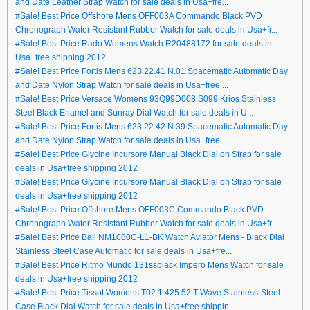
and Date Leather Strap Watch for sale deals in Usa+fre...
#Sale! Best Price Offshore Mens OFF003A Commando Black PVD
Chronograph Water Resistant Rubber Watch for sale deals in Usa+fr...
#Sale! Best Price Rado Womens Watch R20488172 for sale deals in
Usa+free shipping 2012
#Sale! Best Price Fortis Mens 623.22.41 N.01 Spacematic Automatic Day
and Date Nylon Strap Watch for sale deals in Usa+free ...
#Sale! Best Price Versace Womens 93Q99D008 S099 Krios Stainless
Steel Black Enamel and Sunray Dial Watch for sale deals in U...
#Sale! Best Price Fortis Mens 623.22.42 N.39 Spacematic Automatic Day
and Date Nylon Strap Watch for sale deals in Usa+free ...
#Sale! Best Price Glycine Incursore Manual Black Dial on Strap for sale
deals in Usa+free shipping 2012
#Sale! Best Price Glycine Incursore Manual Black Dial on Strap for sale
deals in Usa+free shipping 2012
#Sale! Best Price Offshore Mens OFF003C Commando Black PVD
Chronograph Water Resistant Rubber Watch for sale deals in Usa+fr...
#Sale! Best Price Ball NM1080C-L1-BK Watch Aviator Mens - Black Dial
Stainless Steel Case Automatic for sale deals in Usa+fre...
#Sale! Best Price Ritmo Mundo 131ssblack Impero Mens Watch for sale
deals in Usa+free shipping 2012
#Sale! Best Price Tissot Womens T02.1.425.52 T-Wave Stainless-Steel
Case Black Dial Watch for sale deals in Usa+free shippin...