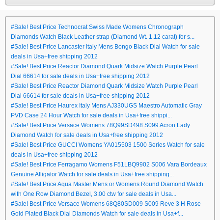
#Sale! Best Price Technocrat Swiss Made Womens Chronograph
Diamonds Watch Black Leather strap (Diamond Wt. 1.12 carat) for s...
#Sale! Best Price Lancaster Italy Mens Bongo Black Dial Watch for sale
deals in Usa+free shipping 2012
#Sale! Best Price Reactor Diamond Quark Midsize Watch Purple Pearl
Dial 66614 for sale deals in Usa+free shipping 2012
#Sale! Best Price Reactor Diamond Quark Midsize Watch Purple Pearl
Dial 66614 for sale deals in Usa+free shipping 2012
#Sale! Best Price Haurex Italy Mens AJ330UGS Maestro Automatic Gray
PVD Case 24 Hour Watch for sale deals in Usa+free shippi...
#Sale! Best Price Versace Womens 78Q99SD498 S099 Acron Lady
Diamond Watch for sale deals in Usa+free shipping 2012
#Sale! Best Price GUCCI Womens YA015503 1500 Series Watch for sale
deals in Usa+free shipping 2012
#Sale! Best Price Ferragamo Womens F51LBQ9902 S006 Vara Bordeaux
Genuine Alligator Watch for sale deals in Usa+free shipping...
#Sale! Best Price Aqua Master Mens or Womens Round Diamond Watch
with One Row Diamond Bezel, 3.00 ctw for sale deals in Usa...
#Sale! Best Price Versace Womens 68Q80SD009 S009 Reve 3 H Rose
Gold Plated Black Dial Diamonds Watch for sale deals in Usa+f...