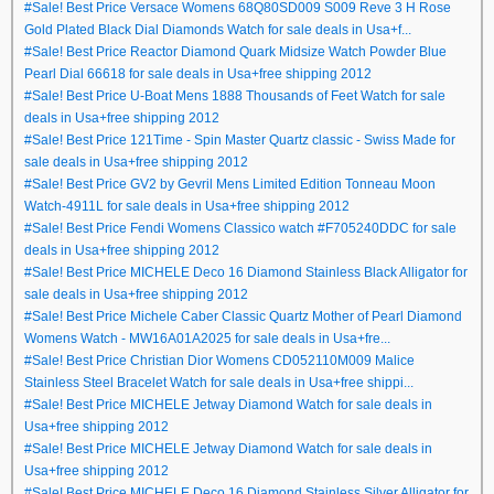
#Sale! Best Price Versace Womens 68Q80SD009 S009 Reve 3 H Rose
Gold Plated Black Dial Diamonds Watch for sale deals in Usa+f...
#Sale! Best Price Reactor Diamond Quark Midsize Watch Powder Blue
Pearl Dial 66618 for sale deals in Usa+free shipping 2012
#Sale! Best Price U-Boat Mens 1888 Thousands of Feet Watch for sale
deals in Usa+free shipping 2012
#Sale! Best Price 121Time - Spin Master Quartz classic - Swiss Made for
sale deals in Usa+free shipping 2012
#Sale! Best Price GV2 by Gevril Mens Limited Edition Tonneau Moon
Watch-4911L for sale deals in Usa+free shipping 2012
#Sale! Best Price Fendi Womens Classico watch #F705240DDC for sale
deals in Usa+free shipping 2012
#Sale! Best Price MICHELE Deco 16 Diamond Stainless Black Alligator for
sale deals in Usa+free shipping 2012
#Sale! Best Price Michele Caber Classic Quartz Mother of Pearl Diamond
Womens Watch - MW16A01A2025 for sale deals in Usa+fre...
#Sale! Best Price Christian Dior Womens CD052110M009 Malice
Stainless Steel Bracelet Watch for sale deals in Usa+free shippi...
#Sale! Best Price MICHELE Jetway Diamond Watch for sale deals in
Usa+free shipping 2012
#Sale! Best Price MICHELE Jetway Diamond Watch for sale deals in
Usa+free shipping 2012
#Sale! Best Price MICHELE Deco 16 Diamond Stainless Silver Alligator for