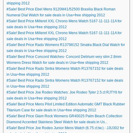
shipping 2012
#Sale! Best Price Ebel Mens 9120M41/52500 Brasilia Black Roman
Numeral Dial Watch for sale deals in Usa+free shipping 2012
#Sale! Best Price Milleret XXL Chrono Mens Watch 5167-11-111-11A for
sale deals in Usa+free shipping 2012
#Sale! Best Price Milleret XXL Chrono Mens Watch 5167-11-111-11A for
sale deals in Usa+free shipping 2012
#Sale! Best Price Rado Womens R13798152 Sinatra Black Dial Watch for
sale deals in Usa+free shipping 2012
#Sale! Best Price Concord Watches- Concord Delirium very slim 2.8mm
Womens Dress Watch for sale deals in Usa+free shipping 2012
#Sale! Best Price Rado Sintra Womens Watch R13767152 for sale deals
in Usa+free shipping 2012
#Sale! Best Price Rado Sintra Womens Watch R13767152 for sale deals
in Usa+free shipping 2012
#Sale! Best Price Joe Rodeo Watches: Joe Rodeo Tyler 2.5.ct RJTY6 for
sale deals in Usa+free shipping 2012
#Sale! Best Price Mens Pilot Limited Edition Automatic GMT Black Rubber
Titanium Case for sale deals in Usa+free shipping 2012
#Sale! Best Price Glam Rock Womens GR40025 Palm Beach Collection
Diamond Accented Stainless Steel Watch for sale deals in Us...
#Sale! Best Price Joe Rodeo Junior Mens Watch (6.75 ct.tw.) - JJU302 for