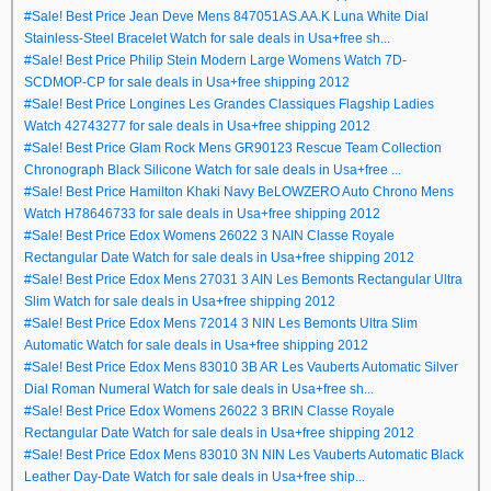
#Sale! Best Price Jean Deve Mens 847051AS.AA.K Luna White Dial
Stainless-Steel Bracelet Watch for sale deals in Usa+free sh...
#Sale! Best Price Philip Stein Modern Large Womens Watch 7D-
SCDMOP-CP for sale deals in Usa+free shipping 2012
#Sale! Best Price Longines Les Grandes Classiques Flagship Ladies
Watch 42743277 for sale deals in Usa+free shipping 2012
#Sale! Best Price Glam Rock Mens GR90123 Rescue Team Collection
Chronograph Black Silicone Watch for sale deals in Usa+free ...
#Sale! Best Price Hamilton Khaki Navy BeLOWZERO Auto Chrono Mens
Watch H78646733 for sale deals in Usa+free shipping 2012
#Sale! Best Price Edox Womens 26022 3 NAIN Classe Royale
Rectangular Date Watch for sale deals in Usa+free shipping 2012
#Sale! Best Price Edox Mens 27031 3 AIN Les Bemonts Rectangular Ultra
Slim Watch for sale deals in Usa+free shipping 2012
#Sale! Best Price Edox Mens 72014 3 NIN Les Bemonts Ultra Slim
Automatic Watch for sale deals in Usa+free shipping 2012
#Sale! Best Price Edox Mens 83010 3B AR Les Vauberts Automatic Silver
Dial Roman Numeral Watch for sale deals in Usa+free sh...
#Sale! Best Price Edox Womens 26022 3 BRIN Classe Royale
Rectangular Date Watch for sale deals in Usa+free shipping 2012
#Sale! Best Price Edox Mens 83010 3N NIN Les Vauberts Automatic Black
Leather Day-Date Watch for sale deals in Usa+free ship...