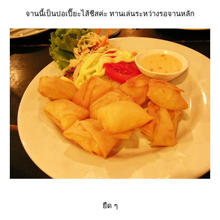
จานนี้เป็นปอเปี๊ยะไส้ชีสค่ะ ทานเล่นระหว่างรอจานหลัก
ืด ๆ