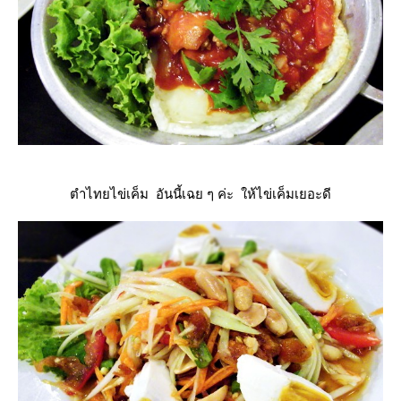
ตำไทยไข่เค็ม อันนี้เฉย ๆ ค่ะ ให้ไข่เค็มเยอะดี