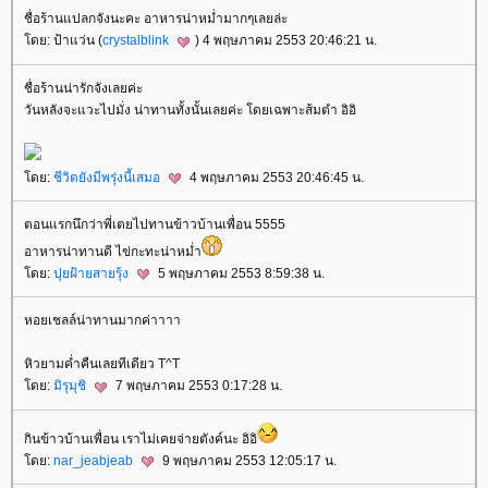
ชื่อร้านแปลกจังนะคะ อาหารน่าหม่ำมากๆเลยล่ะ
ดย: ป้าแว่น (
crystalblink
) 4 พฤษภาคม 2553 20:46:21 น.
ชื่อร้านน่ารักจังเลยค่ะ
วันหลังจะแวะไปมั่ง น่าทานทั้งนั้นเลยค่ะ โดยเฉพาะส้มตำ อิอิ
ดย:
ชีวิตยังมีพรุ่งนี้เสมอ
4 พฤษภาคม 2553 20:46:45 น.
ตอนแรกนึกว่าพี่เตยไปทานข้าวบ้านเพื่อน 5555
อาหารน่าทานดี ไข่กะทะน่าหม่ำ
ดย:
ปุยฝ้ายสายรุ้ง
5 พฤษภาคม 2553 8:59:38 น.
หอยเชลล์น่าทานมากค่าาาา
หิวยามค่ำคืนเลยทีเดียว T^T
ดย:
มิรุมุชิ
7 พฤษภาคม 2553 0:17:28 น.
กินข้าวบ้านเพื่อน เราไม่เคยจ่ายตังค์นะ อิอิ
ดย:
nar_jeabjeab
9 พฤษภาคม 2553 12:05:17 น.