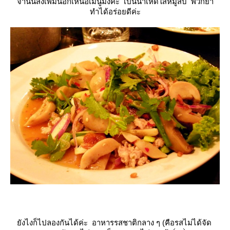
จานนี้สั่งเพิ่มนอกเหนือเมนูมั้งคะ เป็นนำเห็ดใส่หมูสับ พวกยำ
ทำได้อร่อยดีค่ะ
ังไงก็ไปลองกันได้ค่ะ อาหารรสชาติกลาง ๆ (คือรสไม่ได้จัด