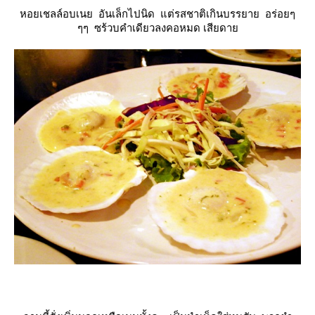
หอยเชลล์อบเนย อันเล็กไปนิด แต่รสชาติเกินบรรยาย อร่อยๆ
ๆๆ ซร้วบคำเดียวลงคอหมด เสียดา