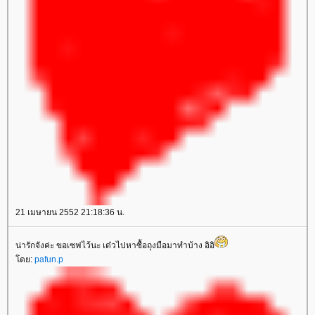
21 เมษายน 2552 21:18:36 น.
น่ารักจังค่ะ ขอเซฟไว้นะ เด๋วไปหาซื้อถุงมือมาทำบ้าง อิอิ
โดย:
pafun.p