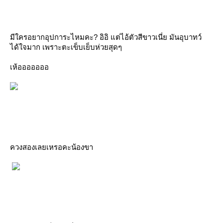
มีใครอยากอุปการะไหมคะ? อิอิ แต่ไอ้ตัวสีขาวเนี่ย มันอุบาทว์
ได้ใจมาก เพราะตะเข็บเย็บห่วยสุดๆ
เห้อออออออ
ควงสองเลยเหรอคะน้องขา