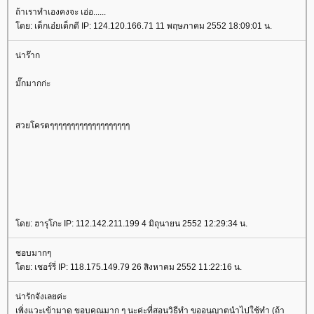
ถ้าเราทำเองคงจะ เอ่อ......
โดย: เด็กเอ๋ยเด็กดี IP: 124.120.166.71 11 พฤษภาคม 2552 18:09:01 น.
น่าร๊าก
มั๊กมากก่ะ
สวยโครตๆๆๆๆๆๆๆๆๆๆๆๆๆๆๆๆๆๆๆ
โดย: ฮารุโกะ IP: 112.142.211.199 4 มิถุนายน 2552 12:29:34 น.
ชอบมากๆ
โดย: เชอร์รี่ IP: 118.175.149.79 26 สิงหาคม 2552 11:22:16 น.
น่ารักจังเลยค่ะ
เพิ่งแวะเข้ามาดู ขอบคุณมาก ๆ นะค่ะที่สอนวิธีทำ ขออนุญาตนำไปใช้ทำ (ถ้า