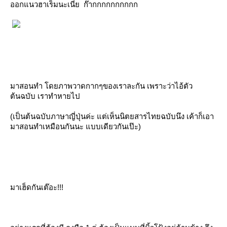
ออกแนวฮาเร็มนะเนี่ย ก๊ากกกกกกกกกก
มาสอนทำ โดยภาพวาดกากๆของเราละกัน เพราะว่าไอ้ตัว
ต้นฉบับ เราทำหายไป
(เป็นต้นฉบับภาษาญี่ปุ่นค่ะ แต่เห็นนิตยสารไทยฉบับนึง เค้าก็เอา
มาสอนทำเหมือนกันนะ แบบเดียวกันเป๊ะ)
มาเฮ็ดกันเต๊อะ!!!