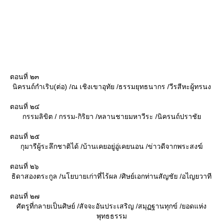
ตอนที่ ๒๓
นิครนถ์กำเริบ(ต่อ) /ณ เชิงเขาอุทัย /ธรรมยุทธนากร /วีรสีหะผู้ทรนง
ตอนที่ ๒๔
กรรมลิขิต / กรรม-กิริยา /หลานชายมหาวีระ /นิครนถ์ปราชั
ตอนที่ ๒๕
กุมารีผู้ระลึกชาติได้ /บ้านเคยอยู่อู่เคยนอน /ข่าวดีจากพระสงฆ์
ตอนที่ ๒๖
ธิดาสองตระกูล /นโยบายเก่าที่ไร้ผล /ศิษย์เอกท่านสัญชัย /อไญยวาที
ตอนที่ ๒๗
ศัตรูที่กลายเป็นศิษย์ /สัจจะอันประเสริญ /สมุฏฐานทุกข์ /ยอดแห่ง
พุทธธรรม