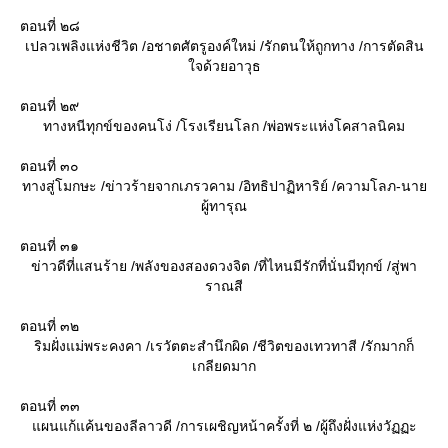
ตอนที่ ๒๘
เปลวเพลิงแห่งชีวิต /อชาตศัตรูองค์ใหม่ /รักตนให้ถูกทาง /การตัดสิน
จด้วยอาวุธ
ตอนที่ ๒๙
ทางหนีทุกข์ของคนโง่ /โรงเรียนโลก /พ่อพระแห่งโคสาลนิคม
ตอนที่ ๓๐
ทางสู่โมกษะ /ข่าวร้ายจากเภรวคาม /อิทธิปาฏิหาริย์ /ความโลภ-นา
ผู้ทารุณ
ตอนที่ ๓๑
ข่าวดีที่แสนร้าย /พลังของสองดวงจิต /ที่ไหนมีรักที่นั่นมีทุกข์ /สู่พา
ราณสี
ตอนที่ ๓๒
ริมฝั่งแม่พระคงคา /เรวัตตะสำนึกผิด /ชีวิตของเทวทาสี /รักมากก็
เกลียดมาก
ตอนที่ ๓๓
ผนแก้แค้นของลีลาวดี /การเผชิญหน้าครั้งที่ ๒ /ผู้ถึงฝั่งแห่งวัฏฏะ