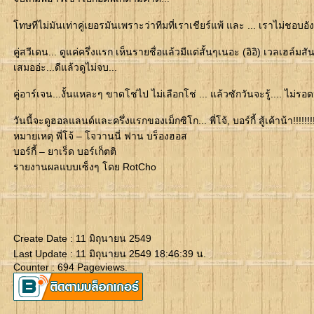
ทษทีไม่มันเท่าคู่เยอรมันเพราะว่าทีมที่เราเชียร์แพ้ และ ... เราไม่ชอ
คู่สวีเดน... ดูแค่ครึ่งแรก เห็นรายชื่อแล้วมีแต่สั้นๆเนอะ (อิอิ) เวลเฮล์มส
เสมออ่ะ...ดีแล้วดูไม่จบ...
คู่อาร์เจน...งั้นแหละๆ ขาดโช่ไป ไม่เลือกโช่ ... แล้วซักวันจะรู้.... ไม่รอ
วันนี้จะดูฮอลแลนด์และครึ่งแรกของเม็กซิโก... พี่โจ้, บอร์กี้ สู้เค้าน้า!!!!!!!
หมายเหตุ พี่โจ้ – โจวานนี่ ฟาน บร็องฮอส
บอร์กี้ – ยาเร็ด บอร์เก็ตติ
รายงานผลแบบเซ็งๆ โดย RotCho
Create Date : 11 มิถุนายน 2549
Last Update : 11 มิถุนายน 2549 18:46:39 น.
Counter : 694 Pageviews.