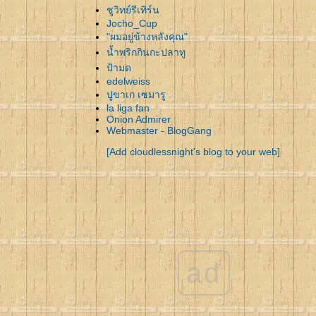
+ฟลายอิ้งดัตช์แมน, จังโก้เริงร่า, ฝอยทองเส้น
ชูวิทย์รีเทิร์น
เดียว+
Jocho_Cup
"ผมอยู่ข้างหลังคุณ"
+อังกฤษกามาร่าช่วย สวีเดนฝืด อาร์เจนปึ้ก(จิง
น้ำพริกกินกะปลาทู
ป่าวววว)+
ป้ามด
+รายงานผลเยอรมัน - คอสตาริกา+
edelweiss
+เยอรมัน 3-0 โปแลนด์ 2-1 (หรือคุณๆว่าไง)+
ปูขาเก เซมารู
la liga fan
Onion Admirer
Webmaster - BlogGang
[Add cloudlessnight's blog to your web]
ad