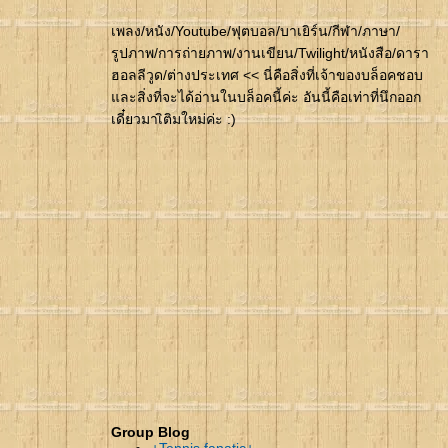
เพลง/หนัง/Youtube/ฟุตบอล/บาเยิร์น/กีฬา/ภาษา/
รูปภาพ/การถ่ายภาพ/งานเขียน/Twilight/หนังสือ/ดารา
ฮอลลีวูด/ต่างประเทศ << นี่คือสิ่งที่เจ้าของบล็อคชอบ
ละสิ่งที่จะได้อ่านในบล็อคนี้ค่ะ อันนี้คือเท่าที่นึกออก
เดี๋ยวมาเิติมใหม่ค่ะ :)
Group Blog