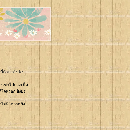
่ถ้าเราไม่ฟัง
ิ่งเข้าไปกอดเบ็ค
ดีใจหรอก ยิงยัง
ต่ไม่มีโอกาสยิง