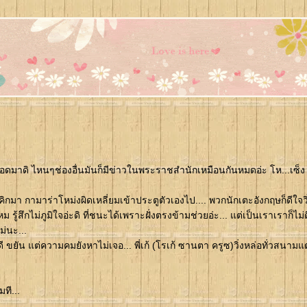
ดมาดิ ไหนๆช่องอื่นมันก็มีข่าวในพระราชสำนักเหมือนกันหมดอ่ะ โห...เซ็ง นี
คิกมา กามาร่าโหม่งผิดเหลี่ยมเข้าประตูตัวเองไป.... พวกนักเตะอังกฤษก็ดีใจว
รู้สึกไม่ภูมิใจอ่ะดิ ที่ชนะได้เพราะฝั่งตรงข้ามช่วยอ่ะ... แต่เป็นเราเราก็ไม่
ม่นะ...
ดี ขยัน แต่ความคมยังหาไม่เจอ... พี่เก้ (โรเก้ ซานตา ครูซ)วิ่งหล่อทั่วสนามแ
ที...