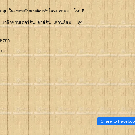
บอังกฤษ ใครชอบอังกฤษต้องทำใจหน่อยนะ... โทษที
ัน, เอล็กซานเดอร์สัน, ลาส์สัน, เสวนส์สัน ....หุๆ
ดหรอก...
!!
Share to Faceboo