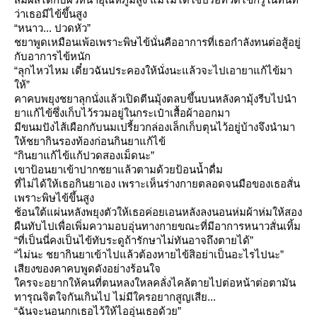
ว่าเธอมีไข้ขึ้นสูง
“หนาว... ปวดหัว”
ชยาพูดเหมือนเพ้อเพราะพิษไข้นั่นคืออาการที่เธอกำลังทนต่อสู้อยู่
กับอาการไข้หนัก
“ลุกไหวไหม เดี๋ยวฉันประคองให้นั่งนะแล้วจะไปเอายาแก้ไข้มา
ห้”
คาคบพยุงชยาลุกนั่งแล้วเปิดตีนมุ้งตลบขึ้นบนหลังคามุ้งรีบไปนำ
าแก้ไข้ซึ่งเก็บไว้รวมอยู่ในกระเป๋าเสื้อผ้าออกมา
มีขนมปังไส้เผือกกับนมเปรี้ยวกล่องเล็กเก็บตุนไว้อยู่บ้างจึงนำมา
ห้ชยากินรองท้องก่อนกินยาแก้ไข้
“กินยาแก้ไข้แก้ปวดสองเม็ดนะ”
เขาป้อนยาเข้าปากชยาแล้วตามด้วยป้อนน้ำดื่ม
ที่ไม่ได้ให้เธอกินยาเอง เพราะเห็นร่างกายตลอดจนมือของเธอสั่น
เพราะพิษไข้ขึ้นสูง
ช้อนใต้แผ่นหลังพยุงตัวให้เธอค่อยเอนหลังลงนอนห่มผ้าห่มให้สอง
ผืนทับไปเพื่อเพิ่มความอบอุ่นทางกายขณะที่มีอาการหนาวสั่นเทิ้ม
“ที่เป็นนี่คงเป็นไข้ทับระดูถ้ารักษาไม่ทันอาจถึงตายได้”
“ไม่นะ ชยากินยาเข้าไปแล้วต้องหายไข้สิอย่าเป็นอะไรไปนะ”
เสียงของคาคบพูดดังอย่างร้อนใจ
ครจะอยากให้คนที่ตนหลงใหลคลั่งไคล้ตายไปต่อหน้าต่อตามัน
ทารุณจิตใจกันเกินไป ไม่มีใครอยากสูญเสีย...
“ฉันจะนอนกกเธอไว้ให้ไออุ่นเธอด้วย”