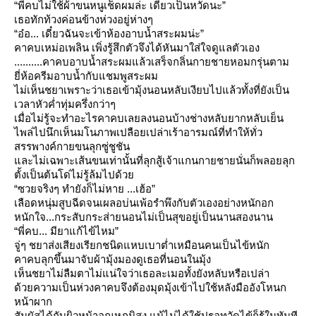
“พี่คบไม่ใช้ผ้าขนหนูเช็ดผมล่ะ เดี๋ยวเป็นหวัดนะ”
เธอทักท้วงค่อนข้างห่วงอยู่ห่างๆ
“อ๋อ... เดี๋ยวฉันจะเข้าห้องอาบน้ำสระผมน่ะ”
คาคบเหม่อเพลิน เพิ่งรู้สึกตัวจึงได้หันมาใส่ใจดูแลตัวเอง
..........คาคบอาบน้ำสระผมแล้วเสร็จกลิ่นกายชายหอมกรุ่นตาม
ี่ห้อครีมอาบน้ำกับแชมพูสระผม
ไม่เห็นชยาเพราะว่าเธอเข้ามุ้งนอนหลับเงียบไปแล้วทั้งที่ยังเป็น
เวลาหัวค่ำทุ่มครึ่งกว่าๆ
เมื่อไม่รู้จะทำอะไรคาคบเลยลงนอนบ้างช่างหลับยากหลับเย็น
ไพล่ไปนึกเห็นมโนภาพเปลือยเปล่าเร้าอารมณ์ที่ทำให้ทั่ว
สรรพางค์กายขนลุกซู่ชูชัน
ละไม่เฉพาะเส้นขนเท่านั้นที่ลุกสู้เจ้าแกนกายชายนั่นก็พลอยลุก
ตั้งเป็นต้นโด่ไม่รู้ล้มไปด้ว
“ซวยจริงๆ ทำยังก็ไม่หาย ...เฮ้อ”
เลือดหนุ่มสูบฉีดจนเผลอบ่นเพ้อรำพึงกับตัวเองอย่างหนักอก
หนักใจ...กระสับกระส่ายนอนไม่เป็นสุขอยู่เป็นนานสองนาน
“พี่คบ... มียาแก้ไข้ไหม”
จู่ๆ ชยาส่งเสียงเรียกชนิดแหบเบาต่ำเหมือนคนเป็นไข้หนัก
คาคบลุกขึ้นมาจับผ้ามุ้งมองดูเธอที่นอนในมุ้ง
เห็นชยาไม่ลืมตาไม่แน่ใจว่าเธอละเมอทั้งยังหลับหรือเปล่า
ด้วยความเป็นห่วงคาคบจึงต้องมุดมุ้งเข้าไปใช้หลังมืออังโหนก
หน้าผาก
สัมผัสได้กับผิวหน้าอุณหภูมิสูง แม้ไม่ได้ใช้ปรอทวัดไข้ก็รู้ในทันที