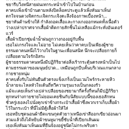
ชยารีบวิ่งหนีสายฝนเทกระหน่ำเข้าไปในบ้านก่อน
คาคบเพิ่งเข้าบ้านตามหลังปิดล็อคประตูแล้วเพิ่งหันมาเห็น
!
ตกใจจนดวงจิตกระเจิดกระเจิงตะลึงจ้องภาพเบื้องหน้า...
ชยาหันด้านข้างให้ กำลังถอดเสื้อและกางเกงออกหมดทั้งเนื้อตัว
ว่างเปล่าปราศจากเสื้อผ้าติดกายสักชิ้นไม่เหลือแม้กระทั่งอันเดอร์
วร์
เสื้อผ้าเปียกชุ่มฉ่ำน้ำฝนถูกวางกองอยู่กับพื้น
เธอไม่เกรงใจและไม่อาย ไม่เคยเห็นว่าคาคบเป็นเพียงผู้ชา
ธรรมดาคนหนึ่งไว้วางใจในฐานะเพื่อนสนิท นึกจะเปลือยกายก็
เปลือยตามใจรักอิสระ
ผู้ชายธรรมดาคนหนึ่งมีปฏิกิริยาต่อสิ่งเร้ากระตุ้นตรงหน้าเป็นไป
ตามธรรมดาของมนุษย์ปวด... เหมือนถูกบีบคั้นบริเวณแกนกลาง
กายชายหนุ่ม
คาคบตั้งรับไม่ทันยืนตัวตรงแข็งเกร็งเป็นแวมไพร์กระหายหิว
น้ำลายจะไหลหัวใจเต้นถี่ทวีความรุนแรงเป็นกลองรัว
ม้จะเคยเห็นร่างเปล่าเปลือยของชยามากี่ครั้งกี่หนก็มีปฏิกิริยา
ทุกหนร่างกายชายไม่ยอมเคยชินกับนิสัยแบบนี้ของเธอสักหน
ชั่วครู่เธอลงไปนั่งคุกเข่าข้างกระเป๋าเสื้อผ้าซึ่งพวกเราเก็บเสื้อผ้า
ไว้ในกระเป๋า ที่นี่ไม่มีตู้เสื้อผ้าให้ใส่
เธอหยิบชุดนอนผ้ายืดแขนกุดตัวยาวเหนือเข่าสีออกเขียวอ่อนมา
สวมแล้วถึงได้หยิบผ้าขนหูมาขยี้ซับน้ำที่เปียกเส้นผม
เธอเพิ่งหันมาเห็นผมที่ยืนจ้องอยู่ชนิดไม่กระพริบตา