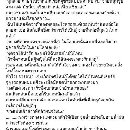
“หูก็สวย ภาษาโบราณมักเรียกผู้ชายแบบพี่คาคบว่า...ชายหนุ่มรูป
งาม แต่สมัยนี้เขาเรียกว่า หล่อเฟี้ยวเชียวล่ะ”
กล่าวชมผสมอมยิ้มแช่มชื่น เธอยังคงตะแคงคอมามองจ้องด้ว
ววตาแจ่มใสสุกสกาว...
“ฉันไม่เคยคิดว่าตัวเองหล่ออะไรหรอกแค่เธอเห็นว่าฉันหล่อใน
สายตาเธอ ฉันก็ปลื้มยิ่งกว่าการได้เป็นผู้ชายที่หล่อที่สุดในโลก
ล้ว”
“อย่างพี่คาคบเหรอจะหล่อที่สุดในโลกแค่นั้นแบบนี้หล่อยิ่งกว่า
ผู้ชายอื่นใดในสามโลกเลยล่ะ”
“พูดจาได้น่ารัก จะชมให้ฉันลอยไปถึงไหน”
“ถ้าพี่คาคบเป็นผู้หญิงได้ก็คงดีฉันคงจะหลงรักน่าดู”
เธอพูดอย่างนี้เหมือนแกล้งให้หัวใจของเขาพองโตขยายใหญ่คลั่ง
ไคล้ไหลหลงคารมเธอ
หัวใจปรารถนา...จะเกิดเพศไหนก็ได้ขอให้ได้เป็นคนที่เธอรัก
จู่ๆ เธอลูบผมบนศีรษะเมื่อมีหยดน้ำตกกระทบลงมา
“สงสัยฝนจะตก เร็วพี่คบกลับเข้าบ้านเราเถอะ”
ฝนเพิ่งหล่นเม็ด เธอก็รีบลุกหนีฝนเสียแล้ว
คาคบเปลี่ยนอารมณ์ตามเธอแทบไม่ทันทั้งที่เมื่อครู่ยังคุยกัน
เพลิดเพลินอยู่ดีๆ
‘
ช่างเป็นเจ้าสาวที่กลัวฝนจริงนะ
’
..........ระหว่างทาง ฝนเทลงมาทำให้เปียกชุ่มฉ่ำอย่างกับอาบน้ำฝน
กว่าจะถึงห้องเช่าชาวเล
นำรถมอเตอร์ไซค์พ่วงมาจอดและคลุมด้วยผ้ายางกันฝน