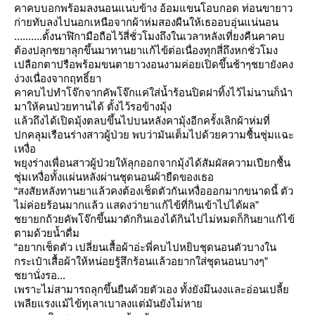
คาคบบอกพร้อมลงนอนแนบข้าง อ้อมแขนโอบกอด ท่อนขายาว
ก่ายทับลงไปนอกเหนือจากผ้าห่มสองผืนให้เธออบอุ่นแน่นอน
..........ตั้งนาฬิกามือถือไว้สี่ชั่วโมงถึงในเวลาหลังเที่ยงคืนคาคบ
ต้องปลุกชยาลุกขึ้นมาทานยาแก้ไข้ต่อเนื่องทุกสี่ถึงหกชั่วโมง
เปลือกตาปรือพร้อมขนตายาวงอนงามค่อยเปิดขึ้นช้าๆชยายังคง
ง่วงเนื่องจากฤทธิ์ยา
คาคบไปทำโจ๊กจากคัพโจ๊กแค่ใส่น้ำร้อนปิดฝาทิ้งไว้ไม่นานก็นำ
มาให้คนป่วยทานได้ ตั้งไว้รอข้างมุ้ง
ล้วถึงได้เปิดมุ้งตลบขึ้นไปบนหลังคามุ้งอีกครั้งเลิกผ้าห่มที่
ปกคลุมเรือนร่างสาวผู้ป่วย พบว่ามันเต็มไปด้วยความชื้นชุ่มแฉะ
เหงื่อ
พยุงร่างเพื่อนสาวผู้ป่วยให้ลุกออกจากมุ้งได้สัมผัสความเปียกชื้น
ชุ่มเหงื่อทั้งแผ่นหลังผ่านชุดนอนผ้ายืดของเธอ
“สงสัยหลังทานยาแล้วคงต้องเช็ดตัวกันเหงื่อออกมากขนาดนี้ ตัว
ไม่ค่อยร้อนมากแล้ว แสดงว่ายาแก้ไข้ที่กินเข้าไปได้ผล”
ชยายกถ้วยคัพโจ๊กขึ้นมาตักกินเองได้กินไปไม่หมดก็กินยาแก้ไข้
ตามด้วยน้ำดื่ม
“อยากเช็ดตัว เปลี่ยนเสื้อผ้าอ่ะพี่คบไปหยิบชุดนอนตัวบางใน
กระเป๋าเสื้อผ้าให้หน่อยรู้สึกร้อนแล้วอยากใส่ชุดนอนบางๆ”
ชยานั่งรอ...
เพราะไม่สามารถลุกขึ้นยืนด้วยตัวเอง ทั้งยังมึนงงและอ่อนเปลี้
เพลียแรงแม้ไข้ทุเลาเบาลงแต่มันยังไม่หา