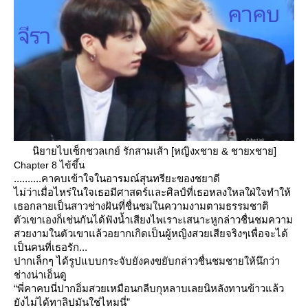
นิยายไบเซ็กชวลเกย์ รักสามเส้า [หญิงxชาย & ชายxชาย]
Chapter 8 ไข้ขึ้น
..........คาคบเข้าใจในอารมณ์สุนทรียะของชยาดี
ไม่ว่าเมื่อไหร่ในใจเธอมีศาสตร์และศิลป์ที่เธอหลงใหลใฝ่ใจทำให้
เธอกลายเป็นสาวช่างฝันที่ชื่นชมในความงามตามธรรมชาติ
ตัวเขาเองก็เช่นกันได้ฟังน้ำเสียงไพเราะเสนาะหูกล่าวชื่นชมความ
สวยงามในตัวเขาแล้วอยากเกิดเป็นผู้หญิงสวยเสียจริงๆเพื่อจะได้
เป็นคนที่เธอรัก...
ปากเล็กๆ ได้รูปแบบกระจับยังคงขยับกล่าวชื่นชมชายให้นึกว่า
ช่างน่าเอ็นดู
“พี่คาคบนี่ปากอิ่มสวยเหมือนกลีบกุหลาบเลยนิหลังทานข้าวแล้ว
ังไม่ได้ทาลิปมันใช่ไหมนี่”