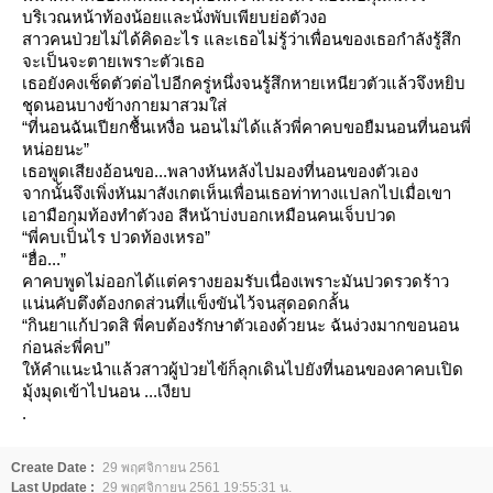
บริเวณหน้าท้องน้อยและนั่งพับเพียบย่อตัวงอ
สาวคนป่วยไม่ได้คิดอะไร และเธอไม่รู้ว่าเพื่อนของเธอกำลังรู้สึก
จะเป็นจะตายเพราะตัวเธอ
เธอยังคงเช็ดตัวต่อไปอีกครู่หนึ่งจนรู้สึกหายเหนียวตัวแล้วจึงหยิบ
ชุดนอนบางข้างกายมาสวมใส่
“ที่นอนฉันเปียกชื้นเหงื่อ นอนไม่ได้แล้วพี่คาคบขอยืมนอนที่นอนพี่
หน่อยนะ”
เธอพูดเสียงอ้อนขอ...พลางหันหลังไปมองที่นอนของตัวเอง
จากนั้นจึงเพิ่งหันมาสังเกตเห็นเพื่อนเธอท่าทางแปลกไปเมื่อเขา
เอามือกุมท้องทำตัวงอ สีหน้าบ่งบอกเหมือนคนเจ็บปวด
“พี่คบเป็นไร ปวดท้องเหรอ”
“ฮื่อ...”
คาคบพูดไม่ออกได้แต่ครางยอมรับเนื่องเพราะมันปวดรวดร้าว
น่นคับตึงต้องกดส่วนที่แข็งขันไว้จนสุดอดกลั้น
“กินยาแก้ปวดสิ พี่คบต้องรักษาตัวเองด้วยนะ ฉันง่วงมากขอนอน
ก่อนล่ะพี่คบ”
ห้คำแนะนำแล้วสาวผู้ป่วยไข้ก็ลุกเดินไปยังที่นอนของคาคบเปิด
มุ้งมุดเข้าไปนอน ...เงียบ
.
Create Date :
29 พฤศจิกายน 2561
Last Update :
29 พฤศจิกายน 2561 19:55:31 น.