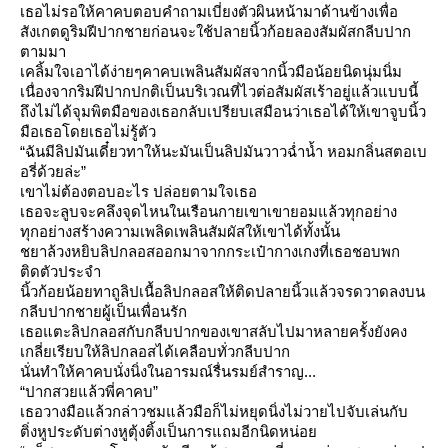
เธอไม่รอให้คาคบตอบคำถามเบี่ยงตัวผินหน้ามาด้านข้างเพื่อ
สังเกตดูริมฝีปากชายก่อนจะใช้ปลายนิ้วก้อยลองสัมผัสกลีบปาก
ตามมา
เคลิ้มใจเอาได้ง่ายๆคาคบเพลินสัมผัสจากนิ้วมือน้อยนิดนุ่มนิ่ม
เนื่องจากริมฝีปากปกติเป็นบริเวณที่ไวต่อสัมผัสเร้าอยู่แล้วแบบนี้
ถึงไม่ได้จุมพิตมือของเธอกลับเปรียบเสมือนว่าเธอได้ให้เขาจูบนิ้ว
มือเธอโดยเธอไม่รู้ตัว
“ฉันมีลิปมันเดี๋ยวทาให้นะมันเป็นลิปมันวาวฉ่ำน้ำ หอมกลิ่นสตอเบ
อรี่ด้วยล่ะ”
เขาไม่ต้องตอบอะไร ปล่อยตามใจเธอ
เธอจะลูบจะคลึงจุดไหนในเรือนกายเขาเขายอมแล้วทุกอย่าง
ทุกอย่างสร้างความเพลิดเพลินสัมผัสให้เขาได้ทั้งนั้น
ชยาล้วงหยิบลิปกลอสออกมาจากกระเป๋ากางเกงที่เธอชอบพก
ติดตัวประจำ
นิ้วก้อยน้อยทาถูลิปเนื้อลิปกลอสให้ติดปลายนิ้วแล้วจรดวาดลงบน
กลีบปากชายผู้เป็นเพื่อนรัก
เธอแตะลิปกลอสกับกลีบปากของเขาสลับไปมาหลายครั้งยังคง
เกลี่ยเรียบให้ลิปกลอสได้เคลือบทั่วกลีบปาก
นั่นทำให้คาคบนั่งนิ่งในอารมณ์รื่นรมย์สำราญ...
“ปากสวยแล้วพี่คาคบ”
เธอวางมือแล้วกล่าวชมแล้วมือก็ไม่หยุดนิ่งไม่วายไปจับเล่นกับ
ติ่งหูประดับต่างหูตุ้งติ้งเป็นการแถมอีกนิดหน่อ