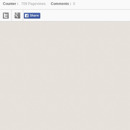
Counter :
709 Pageviews.
Comments :
0