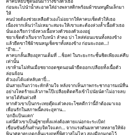
คาคบหยิบชุดนอนมาวางข้างตัวเธอ
ก่อนจะไปนำน้ำสะอาดใส่อ่างพลาสติกพร้อมผ้าขนหนูผืนเล็กมา
ห้
คนป่วยต้องช่วยเหลือตัวเองไม่อยากให้คาคบเช็ดตัวให้เธอ
เนื่องจากเห็นว่าไม่เหมาะสมจะให้เขาแตะต้องล่วงล้ำเนื้อตัวเธอ
นั่นเองเรียกว่ายังหวงเนื้อหวงตัวของตัวเองอยู่
ชยาเช็ดตัวเริ่มจากใบหน้า ลำคอ บ่า ไหล่ท่อนแขนทั้งสองข้าง
ล้วยืดขาใช้ผ้าขนหนูเช็ดขาทั้งสองข้าง ก่อนจะถอด...
!
“อ๊าย...”
คาคบกลั้นเสียงอุทานเต็มที่ ...ช็อค
!
นระยะกระชั้นชิดเพียงแค่คืบ
เท่านั้น
เขาห้ามไม่ทันเมื่อชยาถอดชุดนอนผ้ายืดออกเปลือยทั้งเนื้อตัว
ล่อนจ้อน
ตัวเองได้แต่หลับตาปี๋...
มันสายเกินกว่าจะหักห้ามใจ หลังจากเห็นภาพกระชากอารมณ์หื่น
อย่างโหดร้ายแล้วภาพโป๊เปลือยติดตรึงเข้าไปนัยน์ตาไม่อาจลบ
หายได้ทันท่วงที
หากตัวเขาเป็นกระเทยตุ๊ดแต๋วคงจะโชคดีกว่านี้ถ้าต้องมาเจอ
เพื่อนรักในสภาพนี้คงจะอุทาน...
‘
อกอีแป้นแตก
’
ต่นี่ตัวเขาเป็นผู้ชายทั้งแท่งต้องตายแน่อกจะระเบิด
!
เขื่อนขันธ์กั้นทำนบจิตใจแตก... จากแรงดันมหาศาลทลายให้พัง
พินาศคาคบอดกลั้นแรงฤทธิ์พิศวาสไม่ไหว สองมือกุมกดไว้